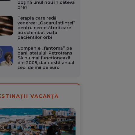
obțină unul nou în câteva
ore?
Terapia care redă
vederea: „Oscarul științei”
pentru cercetătorii care
au schimbat viața
pacienților orbi
Companie „fantomă” pe
banii statului: Petrotrans
SA nu mai funcționează
din 2005, dar costă anual
zeci de mii de euro
ESTINAȚII VACANȚĂ