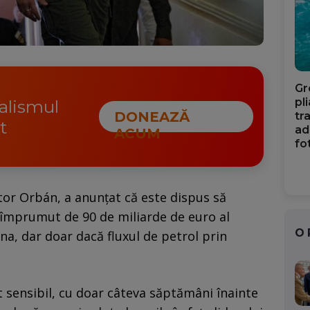
Gr
pl
nalismul
DONEAZĂ
tr
t
ad
ACUM
fo
ktor Orbán, a anunțat că este dispus să
 împrumut de 90 de miliarde de euro al
O
a, dar doar dacă fluxul de petrol prin
 sensibil, cu doar câteva săptămâni înainte