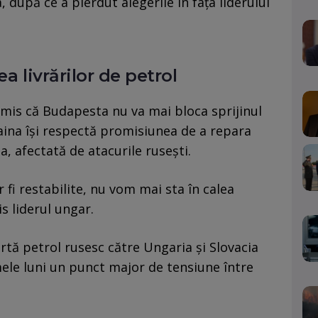
 după ce a pierdut alegerile în fața liderului
a livrărilor de petrol
smis că Budapesta nu va mai bloca sprijinul
aina își respectă promisiunea de a repara
, afectată de atacurile rusești.
r fi restabilite, nu vom mai sta în calea
s liderul ungar.
tă petrol rusesc către Ungaria și Slovacia
mele luni un punct major de tensiune între