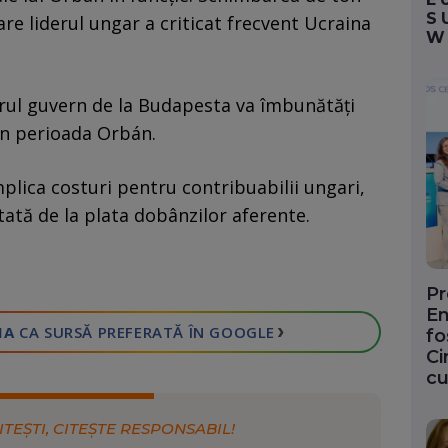
S
are liderul ungar a criticat frecvent Ucraina
W
torul guvern de la Budapesta va îmbunătăți
 în perioada Orbán.
lica costuri pentru contribuabilii ungari,
ată de la plata dobânzilor aferente.
Pr
En
›
IA
CA SURSĂ PREFERATĂ
ÎN GOOGLE
fo
Ci
cu
ITEȘTI, CITEȘTE RESPONSABIL!