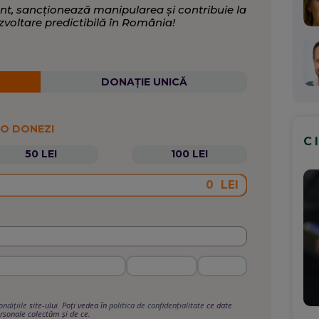
nt, sancționează manipularea și contribuie la
zvoltare predictibilă în România!
DONAȚIE UNICĂ
 O DONEZI
C
50 LEI
100 LEI
LEI
ondițiile
site-ului. Poți vedea în
politica de confidențialitate
ce date
rsonale colectăm și de ce.