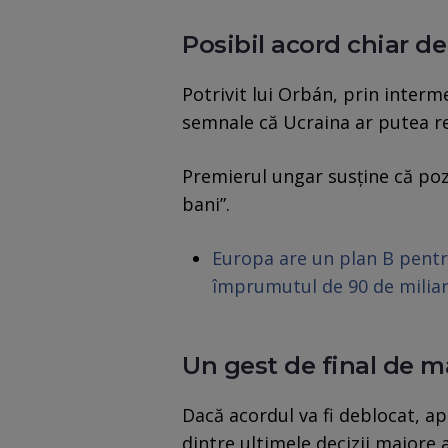
Posibil acord chiar de
Potrivit lui Orbán, prin interm
semnale că Ucraina ar putea rel
Premierul ungar susține că pozi
bani”.
Europa are un plan B pent
împrumutul de 90 de milia
Un gest de final de 
Dacă acordul va fi deblocat, 
dintre ultimele decizii majore 