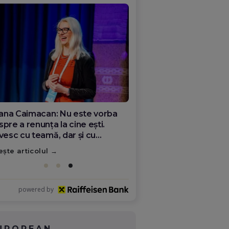
ana Olar, românca de la Google
re demonstrează că diaspora
ate schimba România
ește articolul
powered by
UROPEAN