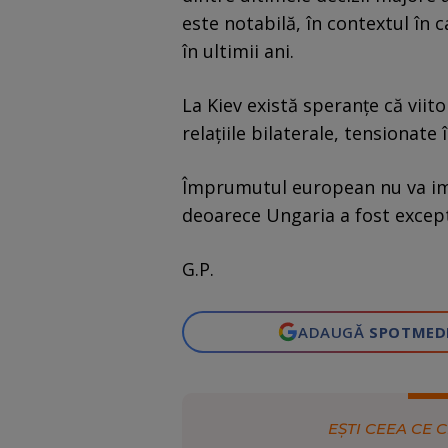
este notabilă, în contextul în c
în ultimii ani.
La Kiev există speranțe că vii
relațiile bilaterale, tensionate
Împrumutul european nu va imp
deoarece Ungaria a fost except
G.P.
ADAUGĂ
SPOTMED
EȘTI CEEA CE C