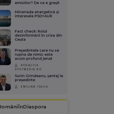
emisiilor? De ce e greșit
Mineriada energetică și
interesele PSD+AUR
Fact check: Rolul
dezinformării în criza din
Ceuta
Președintele care nu se
rușina de nimic este
acum profund jenat
REDACȚIA
SPOTMEDIA.RO
Sorin Grindeanu, șantaj la
președinte
EMILIAN ISAILĂ
RomâniÎnDiaspora