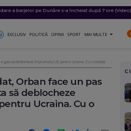
are a barjelor pe Dunăre s-a încheiat după 7 ore (Video)
siunile SUA, să oprească atacurile care au tăiat exporturile
și vijelii. Trei Coduri galbene, temperaturi de 37 de grade
n Bulgaria, lângă România, a fost identificată. Ce arată pr
 a aflat că drona cu explozibil din Leipzig are legătură c
EXCLUSIV
POLITICĂ
OPINII
SPORT
MAI MULTE
U
: e gata să deblocheze împrumutul UE pentru Ucraina. Cu o condiție
C
at, Orban face un pas
ta să deblocheze
entru Ucraina. Cu o