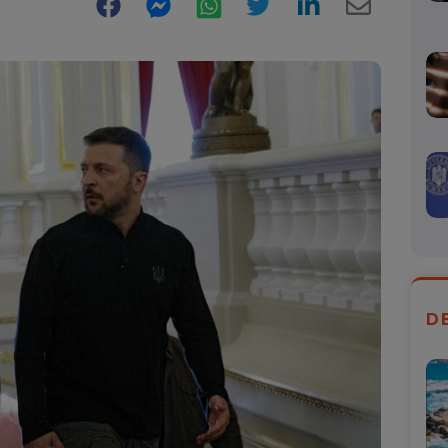
Facebook
Messenger
WhatsApp
Twitter
LinkedIn
E-
Mail
D