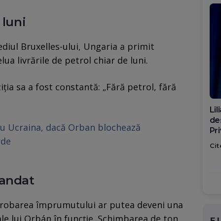
 luni
ediul Bruxelles-ului, Ungaria a primit
ua livrările de petrol chiar de luni.
ția sa a fost constantă: „Fără petrol, fără
Di
ca
ru Ucraina, dacă Orban blochează
po
rde
Cit
mandat
aprobarea împrumutului ar putea deveni una
ale lui Orbán în funcție. Schimbarea de ton
E