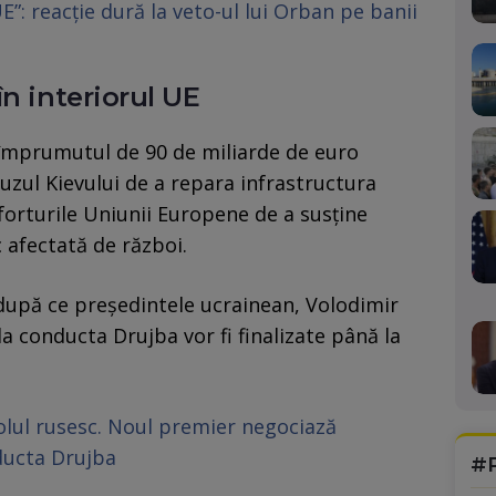
”: reacție dură la veto-ul lui Orban pe banii
n interiorul UE
 împrumutul de 90 de miliarde de euro
uzul Kievului de a repara infrastructura
forturile Uniunii Europene de a susține
 afectată de război.
 după ce președintele ucrainean, Volodimir
la conducta Drujba vor fi finalizate până la
olul rusesc. Noul premier negociază
nducta Drujba
#