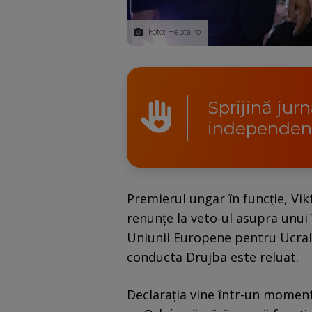
Foto: Hepta.ro
Sprijină jur
independen
Premierul ungar în funcție, Vi
renunțe la veto-ul asupra unui
Uniunii Europene pentru Ucrain
conducta Drujba este reluat.
Declarația vine într-un moment