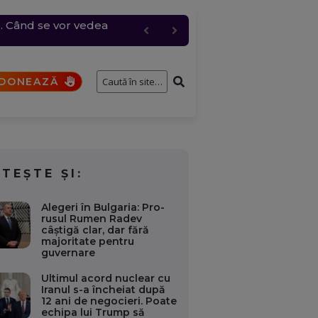
. Când se vor vedea
 de țiței din Kazahstan
 și rafale de peste 80
ima analiză a epavei
u Rusia
DONEAZĂ
ITEȘTE ȘI:
Alegeri în Bulgaria: Pro-
rusul Rumen Radev
câștigă clar, dar fără
majoritate pentru
guvernare
Ultimul acord nuclear cu
Iranul s-a încheiat după
12 ani de negocieri. Poate
echipa lui Trump să