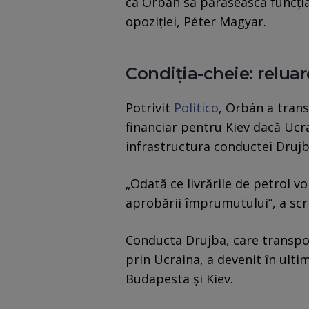
ca Orbán să părăsească funcția,
opoziției, Péter Magyar.
Condiția-cheie: reluare
Potrivit
Politico
, Orbán a tran
financiar pentru Kiev dacă Ucr
infrastructura conductei Drujba
„Odată ce livrările de petrol vo
aprobării împrumutului”, a scri
Conducta Drujba, care transpor
prin Ucraina, a devenit în ulti
Budapesta și Kiev.