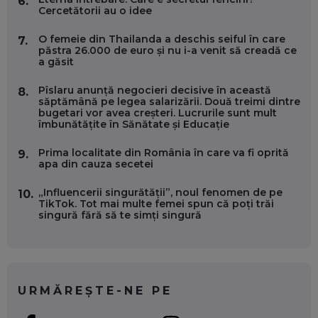
6.
EP. 55
Cercetătorii au o idee
O femeie din Thailanda a deschis seiful în care
7.
OLIVIU MATEI, HOLISUN: SOFTWARE DE LA CLUJ PENTRU
păstra 26.000 de euro și nu i-a venit să creadă ce
WASHINGTON, OCHELARI INTELIGENȚI ȘI FERME
a găsit
VERTICALE FĂRĂ PĂMÂNT
EP. 54
Pîslaru anunță negocieri decisive în această
8.
săptămână pe legea salarizării. Două treimi dintre
bugetari vor avea creșteri. Lucrurile sunt mult
VALENTIN VANCEA, CEO AL PATRIA BANK: AUTOMATIZĂM
îmbunătățite în Sănătate și Educație
PROCESE, DAR CE FACEM CÂND PICĂ BAZA DE DATE, LA
INSTITUȚIILE STATULUI?
Prima localitate din România în care va fi oprită
9.
EP. 53
apa din cauza secetei
VOICU OPREAN (AROBS): CUM CONSTRUIEȘTI O COMPANIE
„Influencerii singurătății”, noul fenomen de pe
10.
GLOBALĂ, FĂRĂ SĂ PIERZI LEGĂTURA CU COMUNITATEA
TikTok. Tot mai multe femei spun că poți trăi
TA LOCALĂ - ȘI CE SĂ DAI ÎNAPOI
singură fără să te simți singură
EP. 52
ROBERT GRAUR, FOMO: SPEAKERUL PE SCENĂ, INVITATUL
ÎN SALĂ, DAR ÎNVĂȚĂM UNII DE LA CEILALȚI. VIN JASON
DERULO, STEVEN BARTLETT ȘI ALȚI PESTE 60 DE
URMĂREȘTE-NE PE
ANTREPRENORI
EP. 51