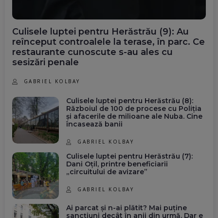
Culisele luptei pentru Herăstrău (9): Au
reînceput controalele la terase, în parc. Ce
restaurante cunoscute s-au ales cu
sesizări penale
GABRIEL KOLBAY
Culisele luptei pentru Herăstrău (8):
Războiul de 100 de procese cu Poliția
și afacerile de milioane ale Nuba. Cine
încasează banii
GABRIEL KOLBAY
Culisele luptei pentru Herăstrău (7):
Dani Oțil, printre beneficiarii
„circuitului de avizare”
GABRIEL KOLBAY
Ai parcat și n-ai plătit? Mai puține
sancțiuni decât în anii din urmă. Dar e