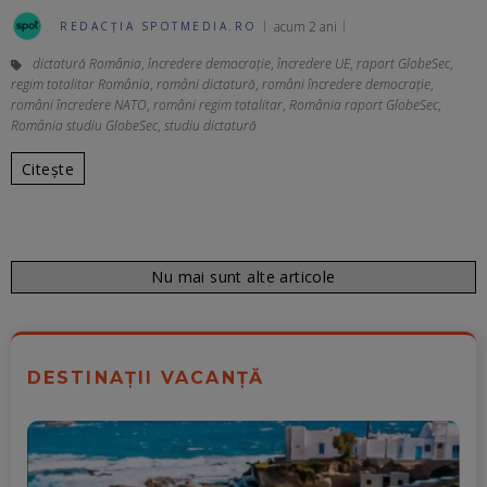
acum 2 ani
REDACȚIA SPOTMEDIA.RO
dictatură România
,
încredere democrație
,
încredere UE
,
raport GlobeSec
,
regim totalitar România
,
români dictatură
,
români încredere democrație
,
români încredere NATO
,
români regim totalitar
,
România raport GlobeSec
,
România studiu GlobeSec
,
studiu dictatură
Citește
Nu mai sunt alte articole
DESTINAȚII VACANȚĂ