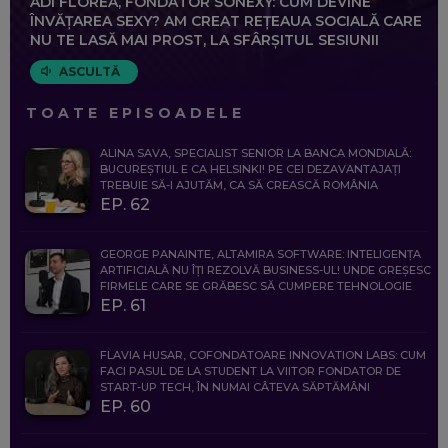
ADI FLOREA, FONDATOR SONEXY: CUM DEVINE
ÎNVĂȚAREA SEXY? AM CREAT REȚEAUA SOCIALĂ CARE
NU TE LASĂ MAI PROST, LA SFÂRȘITUL SESIUNII
ASCULTĂ
TOATE EPISOADELE
ALINA SAVA, SPECIALIST SENIOR LA BANCA MONDIALĂ:
BUCUREȘTIUL E CA HELSINKI! PE CEI DEZAVANTAJAȚI
TREBUIE SĂ-I AJUTĂM, CA SĂ CREASCĂ ROMÂNIA
EP. 62
GEORGE PANAINTE, ALTAMIRA SOFTWARE: INTELIGENȚA
ARTIFICIALĂ NU ÎȚI REZOLVĂ BUSINESS-UL! UNDE GREȘESC
FIRMELE CARE SE GRĂBESC SĂ CUMPERE TEHNOLOGIE
EP. 61
FLAVIA HUSAR, COFONDATOARE INNOVATION LABS: CUM
FACI PASUL DE LA STUDENT LA VIITOR FONDATOR DE
START-UP TECH, ÎN NUMAI CÂTEVA SĂPTĂMÂNI
EP. 60