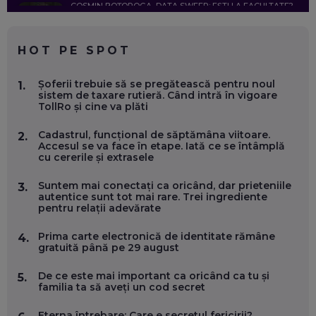
COSMIN BOȚOROGA, DATA SWEEP: EȘTI LA FACULTATE?
CE SĂ FOLOSEȘTI, CÂND ÎȚI TREBUIE CEVA MAI PRECIS CA
CHATGPT
EP. 59
HOT PE SPOT
MARIO GHENEA, COFONDATOR WORKFLOW TIME: CUM
Șoferii trebuie să se pregătească pentru noul
1.
FOLOSEȘTI TEHNOLOGIA CA SĂ FII MAI BUN LA JOB. ȘI CUM
sistem de taxare rutieră. Când intră în vigoare
SE VA SCHIMBA MUNCA, ÎN URMĂTORII ANI
TollRo și cine va plăti
EP. 58
Cadastrul, funcțional de săptămâna viitoare.
2.
Accesul se va face în etape. Iată ce se întâmplă
MARIUS PAȘCULEA, COFONDATOR AL KULTH: CUM
cu cererile și extrasele
FOLOSEȘTI TEHNOLOGIA CA SĂ ÎȚI DESCHIZI DRUMUL
CĂTRE ARTĂ, LA NIVEL GLOBAL
EP. 57
Suntem mai conectați ca oricând, dar prieteniile
3.
autentice sunt tot mai rare. Trei ingrediente
pentru relații adevărate
ANDREI AVĂDANEI, BIT SENTINEL: CUM ÎȚI PROTEJEZI
EFICIENT VIAȚA ONLINE. ȘI CARE SUNT PRIMII PAȘI ÎNTR-O
Prima carte electronică de identitate rămâne
4.
CARIERĂ DE „HACKER CU PERMIS”
gratuită până pe 29 august
EP. 56
De ce este mai important ca oricând ca tu și
5.
familia ta să aveți un cod secret
DOINA VÎLCEANU, CONTENTSPEED: VREI SUCCES ONLINE?
ÎNVAȚĂ AEO ȘI GEO!
Eterna întrebare: Care e secretul fericirii?