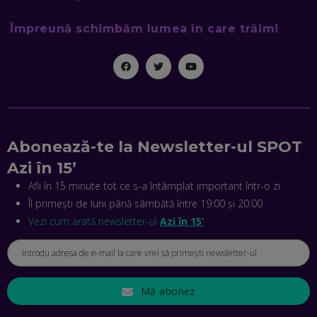
CE-AM ÎNVĂȚAT DIN EPISODUL GEORGESCU
EP. 46
Împreună schimbăm lumea în care trăim!
MIHAI CEPOI, JOBFUL: SCHIMBĂM MODUL ÎN CARE APLICI
LA JOB! CUM DEMONSTREZI ABILITĂȚI ȘI CÂȘTIGI PREMII
EP. 45
ANTONIO ENACHE, SENSE4FIT: CUM TE AJUTĂ
TEHNOLOGIA SĂ FACI SPORT, SĂ FII MAI COMPETITIV ȘI SĂ
Abonează-te la Newsletter-ul SPOT
CÂȘTIGI
EP. 44
Azi în 15’
Afli în 15 minute tot ce s-a întâmplat important într-o zi
CRISTIAN GROZEA, BEEFAST: PREGĂTIM CEL MAI BUN
Îl primești de luni până sâmbătă între 19:00 și 20:00
DISPECERAT AUTOMAT DE PE PIAȚĂ! CUM POATE
REVOLUȚIONA LIVRĂRILE RAPIDE, DIN ROMÂNIA PÂNĂ ÎN
Vezi cum arată newsletter-ul
Azi în 15’
ASIA
EP. 43
ANDREI NICOARĂ, EXPERT ÎN E-GUVERNARE: N-O SĂ NE
MAI MEARGĂ PREA MULT CU MANȚOGĂRII! DACĂ NU NE
RESPECTĂM OBLIGAȚIILE EUROPENE, VOM AVEA
Mă abonez
PROBLEME
EP. 42