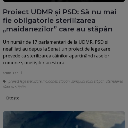
Proiect UDMR și PSD: Să nu mai
fie obligatorie sterilizarea
„maidanezilor” care au stăpân
Un număr de 17 parlamentari de la UDMR, PSD şi
neafiliaţi au depus la Senat un proiect de lege care
prevede ca sterilizarea câinilor aparţinând raselor
comune şi metişilor acestora…
acum 3 ani
proiect lege sterilizare maidanezi stăpân
,
sancțiuni câini stăpân
,
sterizilarea
câini cu stăpân
Citește