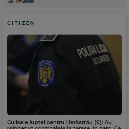
CITIZEN
Culisele luptei pentru Herăstrău (9): Au
reînceput controalele la terase, în parc. Ce