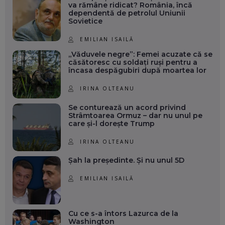
va rămâne ridicat? România, încă
dependentă de petrolul Uniunii
Sovietice
EMILIAN ISAILĂ
„Văduvele negre”: Femei acuzate că se
căsătoresc cu soldați ruși pentru a
încasa despăgubiri după moartea lor
IRINA OLTEANU
Se conturează un acord privind
Strâmtoarea Ormuz – dar nu unul pe
care și-l dorește Trump
IRINA OLTEANU
Șah la președinte. Și nu unul 5D
EMILIAN ISAILĂ
Cu ce s-a întors Lazurca de la
Washington