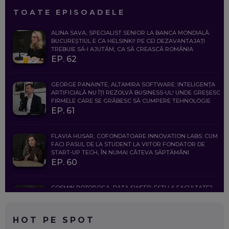
TOATE EPISOADELE
ALINA SAVA, SPECIALIST SENIOR LA BANCA MONDIALĂ:
BUCUREȘTIUL E CA HELSINKI! PE CEI DEZAVANTAJAȚI
TREBUIE SĂ-I AJUTĂM, CA SĂ CREASCĂ ROMÂNIA
EP. 62
GEORGE PANAINTE, ALTAMIRA SOFTWARE: INTELIGENȚA
ARTIFICIALĂ NU ÎȚI REZOLVĂ BUSINESS-UL! UNDE GREȘESC
FIRMELE CARE SE GRĂBESC SĂ CUMPERE TEHNOLOGIE
EP. 61
FLAVIA HUSAR, COFONDATOARE INNOVATION LABS: CUM
FACI PASUL DE LA STUDENT LA VIITOR FONDATOR DE
START-UP TECH, ÎN NUMAI CÂTEVA SĂPTĂMÂNI
EP. 60
COSMIN BOȚOROGA, DATA SWEEP: EȘTI LA FACULTATE?
CE SĂ FOLOSEȘTI, CÂND ÎȚI TREBUIE CEVA MAI PRECIS CA
CHATGPT
EP. 59
HOT PE SPOT