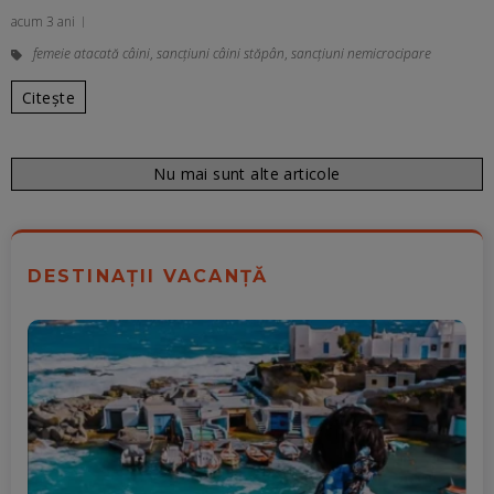
acum 3 ani
femeie atacată câini
,
sancțiuni câini stăpân
,
sancțiuni nemicrocipare
Citește
Nu mai sunt alte articole
DESTINAȚII VACANȚĂ