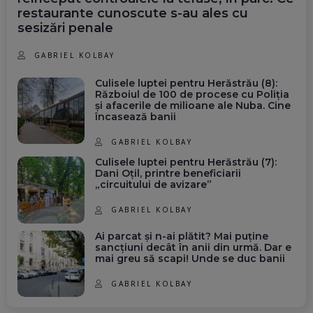
restaurante cunoscute s-au ales cu
sesizări penale
GABRIEL KOLBAY
Culisele luptei pentru Herăstrău (8):
Războiul de 100 de procese cu Poliția
și afacerile de milioane ale Nuba. Cine
încasează banii
GABRIEL KOLBAY
Culisele luptei pentru Herăstrău (7):
Dani Oțil, printre beneficiarii
„circuitului de avizare”
GABRIEL KOLBAY
Ai parcat și n-ai plătit? Mai puține
sancțiuni decât în anii din urmă. Dar e
mai greu să scapi! Unde se duc banii
GABRIEL KOLBAY