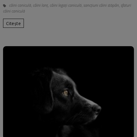
câini caniculă
,
câini lanţ
,
câini legaţi caniculă
,
sancțiuni câini stăpân
,
sfaturi
câini caniculă
Citește