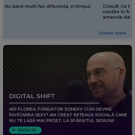
CSALB: Ce tre
Nu banii mulți fac diferența, ci timpul
credite în f
amenda dată 
Citește toate...
DIGITAL SHIFT
ADI FLOREA, FONDATOR SONEXY: CUM DEVINE
ÎNVĂȚAREA SEXY? AM CREAT REȚEAUA SOCIALĂ CARE
NU TE LASĂ MAI PROST, LA SFÂRȘITUL SESIUNII
ASCULTĂ