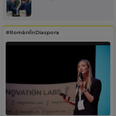
#RomâniÎnDiaspora