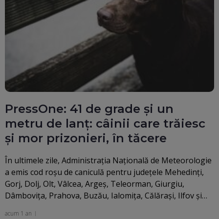
PressOne: 41 de grade și un
metru de lanț: câinii care trăiesc
și mor prizonieri, în tăcere
În ultimele zile, Administraţia Naţională de Meteorologie
a emis cod roșu de caniculă pentru judeţele Mehedinţi,
Gorj, Dolj, Olt, Vâlcea, Argeş, Teleorman, Giurgiu,
Dâmboviţa, Prahova, Buzău, Ialomiţa, Călăraşi, Ilfov şi…
acum 1 an