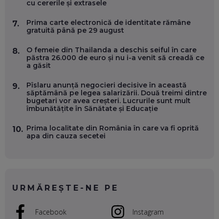
cu cererile și extrasele
VERTICALE FĂRĂ PĂMÂNT
EP. 54
Prima carte electronică de identitate rămâne
7.
gratuită până pe 29 august
VALENTIN VANCEA, CEO AL PATRIA BANK: AUTOMATIZĂM
PROCESE, DAR CE FACEM CÂND PICĂ BAZA DE DATE, LA
O femeie din Thailanda a deschis seiful în care
8.
INSTITUȚIILE STATULUI?
păstra 26.000 de euro și nu i-a venit să creadă ce
EP. 53
a găsit
Pîslaru anunță negocieri decisive în această
9.
VOICU OPREAN (AROBS): CUM CONSTRUIEȘTI O COMPANIE
săptămână pe legea salarizării. Două treimi dintre
GLOBALĂ, FĂRĂ SĂ PIERZI LEGĂTURA CU COMUNITATEA
bugetari vor avea creșteri. Lucrurile sunt mult
TA LOCALĂ - ȘI CE SĂ DAI ÎNAPOI
îmbunătățite în Sănătate și Educație
EP. 52
Prima localitate din România în care va fi oprită
10.
ROBERT GRAUR, FOMO: SPEAKERUL PE SCENĂ, INVITATUL
apa din cauza secetei
ÎN SALĂ, DAR ÎNVĂȚĂM UNII DE LA CEILALȚI. VIN JASON
DERULO, STEVEN BARTLETT ȘI ALȚI PESTE 60 DE
ANTREPRENORI
EP. 51
RADU MOȚOC, TECHSOUP: O TREIME DINTRE
URMĂREȘTE-NE PE
PARTICIPANȚII LA DEZBATERILE DE PE REȚELE SOCIALE
ȚIPĂ, CU FEȚELE ACOPERITE. CUM ÎNVĂȚĂM SĂ DISCUTĂM
ȘI SĂ DECIDEM
Facebook
Instagram
EP. 50