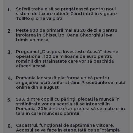
MARIO GHENEA, COFONDATOR WORKFLOW TIME: CUM
Șoferii trebuie să se pregătească pentru noul
1.
FOLOSEȘTI TEHNOLOGIA CA SĂ FII MAI BUN LA JOB. ȘI CUM
sistem de taxare rutieră. Când intră în vigoare
SE VA SCHIMBA MUNCA, ÎN URMĂTORII ANI
TollRo și cine va plăti
EP. 58
Peste 900 de primării mai au 20 de zile pentru
2.
înrolarea în Ghiseul.ro. Oana Gheorghiu le-a
MARIUS PAȘCULEA, COFONDATOR AL KULTH: CUM
trimis un mesaj
FOLOSEȘTI TEHNOLOGIA CA SĂ ÎȚI DESCHIZI DRUMUL
CĂTRE ARTĂ, LA NIVEL GLOBAL
EP. 57
Programul „Diaspora Investește Acasă” devine
3.
operațional. 100 de milioane de euro pentru
românii din străinătate care vor să deschidă
afaceri acasă
ANDREI AVĂDANEI, BIT SENTINEL: CUM ÎȚI PROTEJEZI
EFICIENT VIAȚA ONLINE. ȘI CARE SUNT PRIMII PAȘI ÎNTR-O
CARIERĂ DE „HACKER CU PERMIS”
România lansează platforma unică pentru
4.
EP. 56
angajarea lucrătorilor străini. Procedurile se mută
online din 8 august
DOINA VÎLCEANU, CONTENTSPEED: VREI SUCCES ONLINE?
58% dintre copiii cu părinții plecați la muncă în
5.
ÎNVAȚĂ AEO ȘI GEO!
străinătate vor ca aceștia să se întoarcă în
România, 20% dintre ei ar prefera să se mute ei în
EP. 55
țara în care muncesc părinții
Cadastrul, funcțional de săptămâna viitoare.
6.
OLIVIU MATEI, HOLISUN: SOFTWARE DE LA CLUJ PENTRU
Accesul se va face în etape. Iată ce se întâmplă
WASHINGTON, OCHELARI INTELIGENȚI ȘI FERME