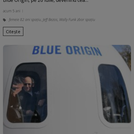
Blue Origin, pe 20 iulie, devenind cea…
acum 5 ani
femeie 82 ani spațiu
,
Jeff Bezos
,
Wally Funk zbor spațiu
Citește