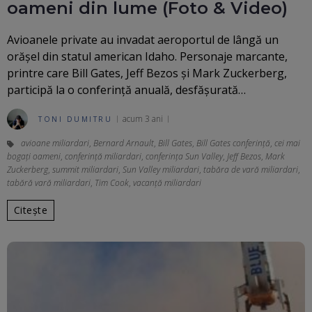
oameni din lume (Foto & Video)
Avioanele private au invadat aeroportul de lângă un
orășel din statul american Idaho. Personaje marcante,
printre care Bill Gates, Jeff Bezos și Mark Zuckerberg,
participă la o conferință anuală, desfășurată…
acum 3 ani
TONI DUMITRU
avioane miliardari
,
Bernard Arnault
,
Bill Gates
,
Bill Gates conferință
,
cei mai
bogați oameni
,
conferință miliardari
,
conferința Sun Valley
,
Jeff Bezos
,
Mark
Zuckerberg
,
summit miliardari
,
Sun Valley miliardari
,
tabăra de vară miliardari
,
tabără vară miliardari
,
Tim Cook
,
vacanță miliardari
Citește