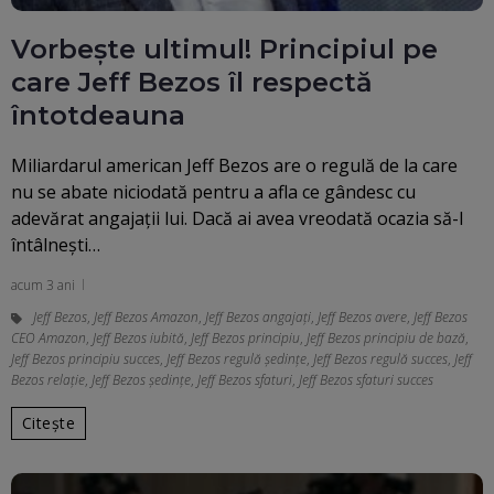
Vorbește ultimul! Principiul pe
care Jeff Bezos îl respectă
întotdeauna
Miliardarul american Jeff Bezos are o regulă de la care
nu se abate niciodată pentru a afla ce gândesc cu
adevărat angajații lui. Dacă ai avea vreodată ocazia să-l
întâlnești…
acum 3 ani
Jeff Bezos
,
Jeff Bezos Amazon
,
Jeff Bezos angajați
,
Jeff Bezos avere
,
Jeff Bezos
CEO Amazon
,
Jeff Bezos iubită
,
Jeff Bezos principiu
,
Jeff Bezos principiu de bază
,
Jeff Bezos principiu succes
,
Jeff Bezos regulă ședințe
,
Jeff Bezos regulă succes
,
Jeff
Bezos relație
,
Jeff Bezos ședințe
,
Jeff Bezos sfaturi
,
Jeff Bezos sfaturi succes
Citește