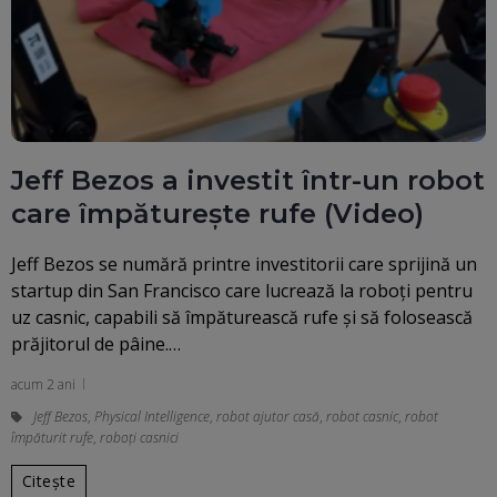
Jeff Bezos a investit într-un robot
care împăturește rufe (Video)
Jeff Bezos se numără printre investitorii care sprijină un
startup din San Francisco care lucrează la roboți pentru
uz casnic, capabili să împăturească rufe și să folosească
prăjitorul de pâine.…
acum 2 ani
Jeff Bezos
,
Physical Intelligence
,
robot ajutor casă
,
robot casnic
,
robot
împăturit rufe
,
roboți casnici
Citește