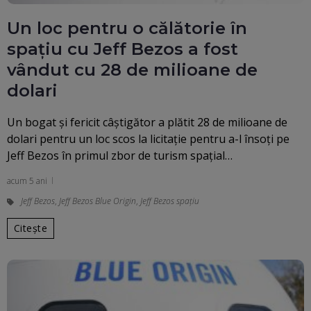
Un loc pentru o călătorie în
spaţiu cu Jeff Bezos a fost
vândut cu 28 de milioane de
dolari
Un bogat şi fericit câştigător a plătit 28 de milioane de
dolari pentru un loc scos la licitaţie pentru a-l însoţi pe
Jeff Bezos în primul zbor de turism spaţial…
acum 5 ani
Jeff Bezos
,
Jeff Bezos Blue Origin
,
Jeff Bezos spaţiu
Citește