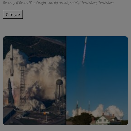
Bezos
,
Jeff Bezos Blue Origin
,
sateliți orbită
,
sateliți TeraWave
,
TeraWave
Citește