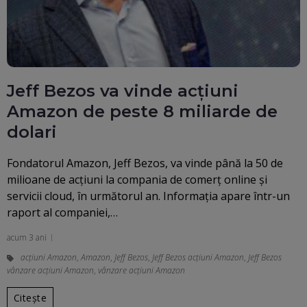
Jeff Bezos va vinde acțiuni
Amazon de peste 8 miliarde de
dolari
Fondatorul Amazon, Jeff Bezos, va vinde până la 50 de
milioane de acţiuni la compania de comerţ online şi
servicii cloud, în următorul an. Informația apare într-un
raport al companiei,…
acum 3 ani
acțiuni Amazon
,
Amazon
,
Jeff Bezos
,
Jeff Bezos acțiuni Amazon
,
Jeff Bezos
vânzare acțiuni Amazon
,
vânzare acțiuni Amazon
Citește