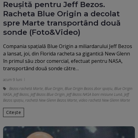
Reușită pentru Jeff Bezos.
Racheta Blue Origin a decolat
spre Marte transportând două
sonde (Foto&Video)
Compania spaţială Blue Origin a miliardarului Jeff Bezos
a lansat, joi, din Florida racheta sa gigantică New Glenn
în primul său zbor comercial, efectuat pentru NASA,
transportând două sonde către…
acum 9 luni
Bezos rachetă Marte
,
Blue Origin
,
Blue Origin Bezos zbor spațiu
,
Blue Origin
NASA
,
Jeff Bezos
,
Jeff Bezos Blue Origin
,
Jeff Bezos NASA bani misiune Lună
,
Jeff
Bezos spaţiu
,
rachetă New Glenn Bezos Marte
,
video rachetă New Glenn Marte
Citește