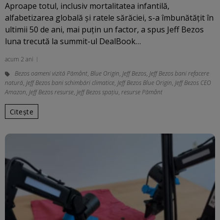
Aproape totul, inclusiv mortalitatea infantilă,
alfabetizarea globală și ratele sărăciei, s-a îmbunătățit în
ultimii 50 de ani, mai puțin un factor, a spus Jeff Bezos
luna trecută la summit-ul DealBook…
acum 2 ani
Bezos oameni vizită Pământ
,
Blue Origin
,
Jeff Bezos
,
Jeff Bezos bani refacere
natură
,
Jeff Bezos bani schimbări climatice
,
Jeff Bezos Blue Origin
,
Jeff Bezos CEO
Amazon
,
Jeff Bezos resurse
,
Jeff Bezos spaţiu
,
resurse Pământ
Citește