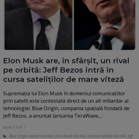
Elon Musk are, în sfârșit, un rival
pe orbită: Jeff Bezos intră în
cursa sateliților de mare viteză
Supremația lui Elon Musk în domeniul comunicațiilor
prin satelit este contestată direct de un alt miliardar al
tehnologiei. Blue Origin, compania spațială fondată de
Jeff Bezos, a anunțat lansarea TeraWave,…
acum 7 luni
Blue Origin sateliţi internet
,
Elon Musk Starlink
,
internet sateliți Starlink
,
Jeff