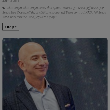
acum 3 ani
Blue Origin
,
Blue Origin Bezos zbor spațiu
,
Blue Origin NASA
,
Jeff Bezos
,
Jeff
Bezos Blue Origin
,
Jeff Bezos călătorie spațiu
,
Jeff Bezos contract NASA
,
Jeff Bezos
NASA bani misiune Lună
,
Jeff Bezos spaţiu
Citește