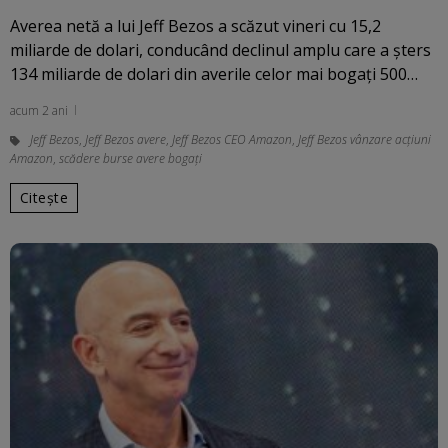
Averea netă a lui Jeff Bezos a scăzut vineri cu 15,2
miliarde de dolari, conducând declinul amplu care a şters
134 miliarde de dolari din averile celor mai bogaţi 500…
acum 2 ani
Jeff Bezos
,
Jeff Bezos avere
,
Jeff Bezos CEO Amazon
,
Jeff Bezos vânzare acțiuni
Amazon
,
scădere burse avere bogaţi
Citește