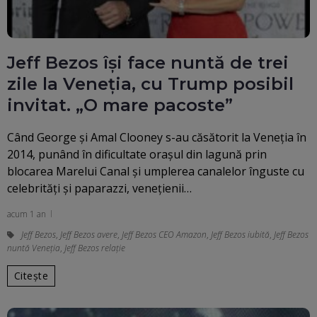
Jeff Bezos își face nuntă de trei
zile la Veneția, cu Trump posibil
invitat. „O mare pacoste”
Când George şi Amal Clooney s-au căsătorit la Veneţia în
2014, punând în dificultate oraşul din lagună prin
blocarea Marelui Canal şi umplerea canalelor înguste cu
celebrităţi şi paparazzi, veneţienii…
acum 1 an
Jeff Bezos
,
Jeff Bezos avere
,
Jeff Bezos CEO Amazon
,
Jeff Bezos iubită
,
Jeff Bezos
nuntă Veneţia
,
Jeff Bezos relație
Citește