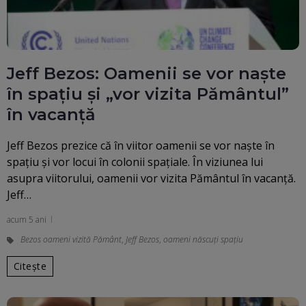
Jeff Bezos: Oamenii se vor naşte
în spaţiu şi „vor vizita Pământul”
în vacanţă
Jeff Bezos prezice că în viitor oamenii se vor naşte în
spaţiu şi vor locui în colonii spaţiale. În viziunea lui
asupra viitorului, oamenii vor vizita Pământul în vacanţă.
Jeff…
acum 5 ani
Bezos oameni vizită Pământ
,
Jeff Bezos
,
oameni născuți spațiu
Citește