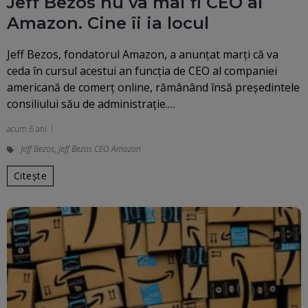
Jeff Bezos nu va mai fi CEO al
Amazon. Cine îi ia locul
Jeff Bezos, fondatorul Amazon, a anunţat marţi că va
ceda în cursul acestui an funcţia de CEO al companiei
americană de comerţ online, rămânând însă preşedintele
consiliului său de administraţie.…
acum 6 ani
Jeff Bezos
,
Jeff Bezos CEO Amazon
Citește