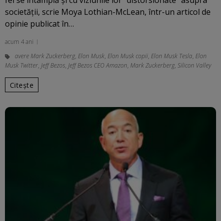
fel se întâmplă şi cu viziunile lor “distorsionate” asupra
societăţii, scrie Moya Lothian-McLean, într-un articol de
opinie publicat în…
acum 4 ani
avere Mark Zuckerberg
,
Elon Musk
,
Elon Musk copii
,
Elon Musk Tesla
,
Elon
Musk Twitter
,
Jeff Bezos
,
Jeff Bezos CEO Amazon
,
Mark Zuckerberg
,
Silicon Valley
Citește