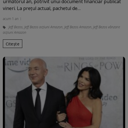
următorul an, potrivit unui document financiar publicat
vineri. La preţul actual, pachetul de…
acum 1 an
Jeff Bezos
,
Jeff Bezos acțiuni Amazon
,
Jeff Bezos Amazon
,
Jeff Bezos vânzare
acțiuni Amazon
Citește