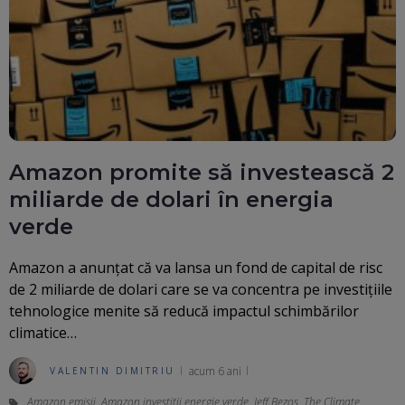
Amazon promite să investească 2
miliarde de dolari în energia
verde
Amazon a anunțat că va lansa un fond de capital de risc
de 2 miliarde de dolari care se va concentra pe investițiile
tehnologice menite să reducă impactul schimbărilor
climatice…
acum 6 ani
VALENTIN DIMITRIU
Amazon emisii
,
Amazon investitii energie verde
,
Jeff Bezos
,
The Climate