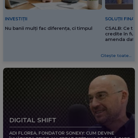
SOLUȚII FINA
INVESTIȚII
CSALB: Ce tre
Nu banii mulți fac diferența, ci timpul
credite în f
amenda dată 
Citește toate...
DIGITAL SHIFT
ADI FLOREA, FONDATOR SONEXY: CUM DEVINE