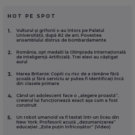
CE SĂ FOLOSEȘTI, CÂND ÎȚI TREBUIE CEVA MAI PRECIS CA
CHATGPT
EP. 59
HOT PE SPOT
MARIO GHENEA, COFONDATOR WORKFLOW TIME: CUM
Vulturul și grifonii s-au întors pe Palatul
1.
FOLOSEȘTI TEHNOLOGIA CA SĂ FII MAI BUN LA JOB. ȘI CUM
Universității, după 82 de ani. Povestea
SE VA SCHIMBA MUNCA, ÎN URMĂTORII ANI
ansamblului distrus de bombardamente
EP. 58
România, opt medalii la Olimpiada Internațională
2.
de Inteligență Artificială. Trei elevi au câștigat
MARIUS PAȘCULEA, COFONDATOR AL KULTH: CUM
aurul
FOLOSEȘTI TEHNOLOGIA CA SĂ ÎȚI DESCHIZI DRUMUL
CĂTRE ARTĂ, LA NIVEL GLOBAL
EP. 57
Marea Britanie: Copiii cu risc de a rămâne fără
3.
școală și fără serviciu ar putea fi identificați încă
din clasele primare
ANDREI AVĂDANEI, BIT SENTINEL: CUM ÎȚI PROTEJEZI
EFICIENT VIAȚA ONLINE. ȘI CARE SUNT PRIMII PAȘI ÎNTR-O
Când un adolescent face o „alegere proastă”,
4.
CARIERĂ DE „HACKER CU PERMIS”
creierul lui funcționează exact așa cum a fost
EP. 56
construit
Un robot umanoid va fi testat într-un liceu din
5.
DOINA VÎLCEANU, CONTENTSPEED: VREI SUCCES ONLINE?
New York. Profesorii acuză „dezumanizarea”
ÎNVAȚĂ AEO ȘI GEO!
educației: „Este puțin înfricoșător” (Video)
EP. 55