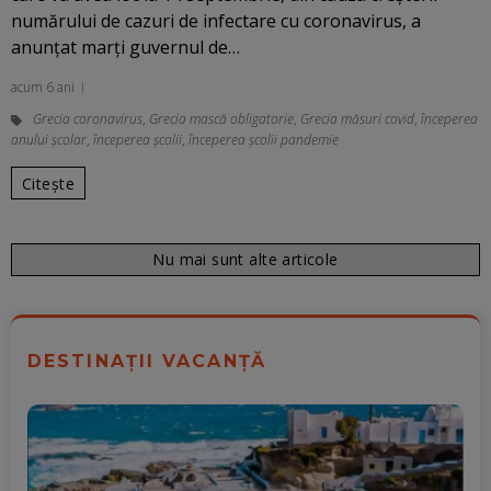
numărului de cazuri de infectare cu coronavirus, a
anunţat marţi guvernul de…
acum 6 ani
Grecia coronavirus
,
Grecia mască obligatorie
,
Grecia măsuri covid
,
începerea
anului școlar
,
începerea școlii
,
începerea școlii pandemie
Citește
Nu mai sunt alte articole
DESTINAȚII VACANȚĂ