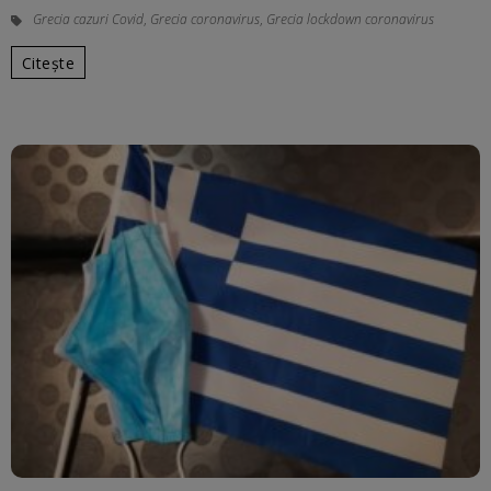
Grecia cazuri Covid
,
Grecia coronavirus
,
Grecia lockdown coronavirus
Citește