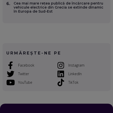
Cea mai mare rețea publică de încărcare pentru
6.
vehicule electrice din Grecia se extinde dinamic
în Europa de Sud-Est
OLIVIU MATEI, HOLISUN: SOFTWARE DE LA CLUJ PENTRU
WASHINGTON, OCHELARI INTELIGENȚI ȘI FERME
VERTICALE FĂRĂ PĂMÂNT
EP. 54
VALENTIN VANCEA, CEO AL PATRIA BANK: AUTOMATIZĂM
PROCESE, DAR CE FACEM CÂND PICĂ BAZA DE DATE, LA
INSTITUȚIILE STATULUI?
EP. 53
URMĂREȘTE-NE PE
VOICU OPREAN (AROBS): CUM CONSTRUIEȘTI O COMPANIE
Facebook
Instagram
GLOBALĂ, FĂRĂ SĂ PIERZI LEGĂTURA CU COMUNITATEA
TA LOCALĂ - ȘI CE SĂ DAI ÎNAPOI
Twitter
LinkedIn
EP. 52
YouTube
TikTok
ROBERT GRAUR, FOMO: SPEAKERUL PE SCENĂ, INVITATUL
ÎN SALĂ, DAR ÎNVĂȚĂM UNII DE LA CEILALȚI. VIN JASON
DERULO, STEVEN BARTLETT ȘI ALȚI PESTE 60 DE
ANTREPRENORI
EP. 51
RADU MOȚOC, TECHSOUP: O TREIME DINTRE