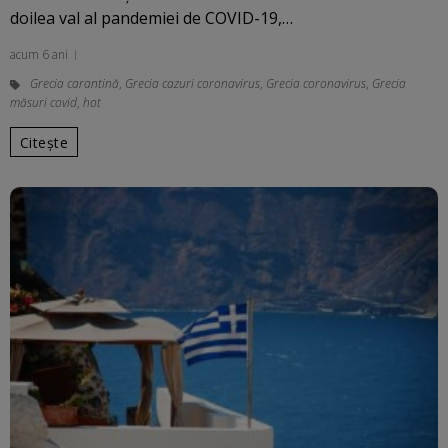
doilea val al pandemiei de COVID-19,…
acum 6 ani
Grecia carantină
,
Grecia cazuri coronavirus
,
Grecia coronavirus
,
Grecia
măsuri covid
,
hot
Citește