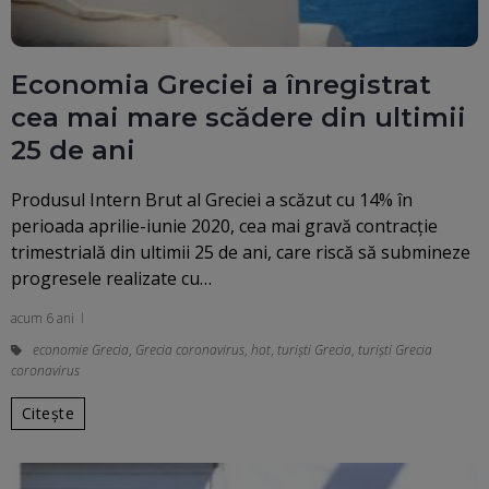
Economia Greciei a înregistrat
cea mai mare scădere din ultimii
25 de ani
Produsul Intern Brut al Greciei a scăzut cu 14% în
perioada aprilie-iunie 2020, cea mai gravă contracţie
trimestrială din ultimii 25 de ani, care riscă să submineze
progresele realizate cu…
acum 6 ani
economie Grecia
,
Grecia coronavirus
,
hot
,
turiști Grecia
,
turiști Grecia
coronavirus
Citește