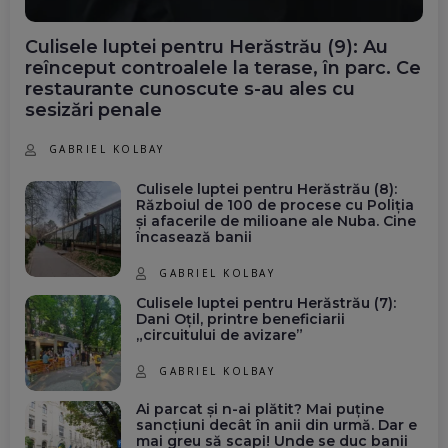
Culisele luptei pentru Herăstrău (9): Au
reînceput controalele la terase, în parc. Ce
restaurante cunoscute s-au ales cu
sesizări penale
GABRIEL KOLBAY
Culisele luptei pentru Herăstrău (8):
Războiul de 100 de procese cu Poliția
și afacerile de milioane ale Nuba. Cine
încasează banii
GABRIEL KOLBAY
Culisele luptei pentru Herăstrău (7):
Dani Oțil, printre beneficiarii
„circuitului de avizare”
GABRIEL KOLBAY
Ai parcat și n-ai plătit? Mai puține
sancțiuni decât în anii din urmă. Dar e
mai greu să scapi! Unde se duc banii