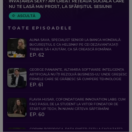
ÎNVĂȚAREA SEXY? AM CREAT REȚEAUA SOCIALĂ CARE
NU TE LASĂ MAI PROST, LA SFÂRȘITUL SESIUNII
ASCULTĂ
TOATE EPISOADELE
ALINA SAVA, SPECIALIST SENIOR LA BANCA MONDIALĂ:
BUCUREȘTIUL E CA HELSINKI! PE CEI DEZAVANTAJAȚI
TREBUIE SĂ-I AJUTĂM, CA SĂ CREASCĂ ROMÂNIA
EP. 62
GEORGE PANAINTE, ALTAMIRA SOFTWARE: INTELIGENȚA
ARTIFICIALĂ NU ÎȚI REZOLVĂ BUSINESS-UL! UNDE GREȘESC
FIRMELE CARE SE GRĂBESC SĂ CUMPERE TEHNOLOGIE
EP. 61
FLAVIA HUSAR, COFONDATOARE INNOVATION LABS: CUM
FACI PASUL DE LA STUDENT LA VIITOR FONDATOR DE
START-UP TECH, ÎN NUMAI CÂTEVA SĂPTĂMÂNI
EP. 60
COSMIN BOȚOROGA, DATA SWEEP: EȘTI LA FACULTATE?