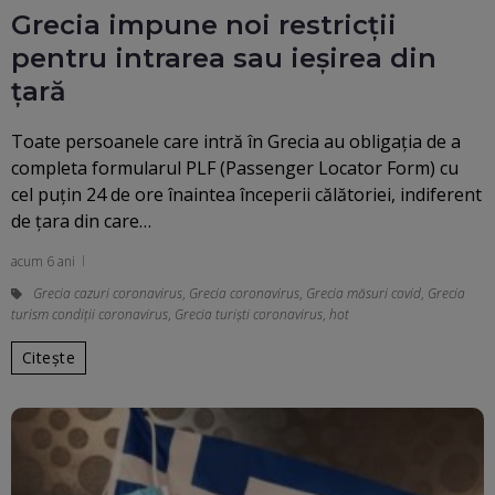
Grecia impune noi restricţii
pentru intrarea sau ieşirea din
ţară
Toate persoanele care intră în Grecia au obligaţia de a
completa formularul PLF (Passenger Locator Form) cu
cel puţin 24 de ore înaintea începerii călătoriei, indiferent
de ţara din care…
acum 6 ani
Grecia cazuri coronavirus
,
Grecia coronavirus
,
Grecia măsuri covid
,
Grecia
turism condiții coronavirus
,
Grecia turiști coronavirus
,
hot
Citește