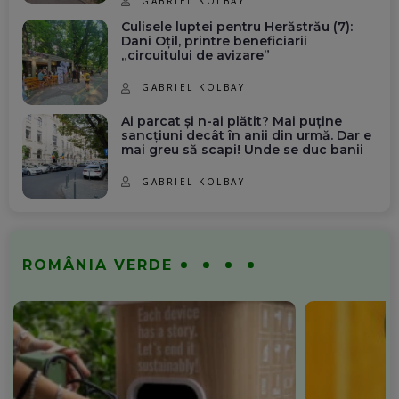
GABRIEL KOLBAY
Culisele luptei pentru Herăstrău (7):
Dani Oțil, printre beneficiarii
„circuitului de avizare”
GABRIEL KOLBAY
Ai parcat și n-ai plătit? Mai puține
sancțiuni decât în anii din urmă. Dar e
mai greu să scapi! Unde se duc banii
GABRIEL KOLBAY
ROMÂNIA VERDE