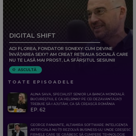
DIGITAL SHIFT
ADI FLOREA, FONDATOR SONEXY: CUM DEVINE
ÎNVĂȚAREA SEXY? AM CREAT REȚEAUA SOCIALĂ CARE
NU TE LASĂ MAI PROST, LA SFÂRȘITUL SESIUNII
ASCULTĂ
TOATE EPISOADELE
ALINA SAVA, SPECIALIST SENIOR LA BANCA MONDIALĂ:
BUCUREȘTIUL E CA HELSINKI! PE CEI DEZAVANTAJAȚI
TREBUIE SĂ-I AJUTĂM, CA SĂ CREASCĂ ROMÂNIA
EP. 62
GEORGE PANAINTE, ALTAMIRA SOFTWARE: INTELIGENȚA
ARTIFICIALĂ NU ÎȚI REZOLVĂ BUSINESS-UL! UNDE GREȘESC
FIRMELE CARE SE GRĂBESC SĂ CUMPERE TEHNOLOGIE