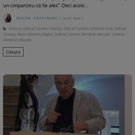
un cimpanzeu să fie ales”. Deci acolo…
acum 4 ani
MAGDA GRĂDINARU
Exclusiv
,
Gabriel Liiceanu interviu
,
Gabriel Liiceanu Iohannis criză
,
Gabriel
Liiceanu Klaus Iohannis plagiat
,
Gabriel Liiceanu România educată
,
Liiceanu
România educată
Citește