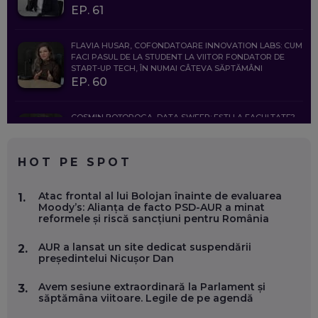
EP. 61
FLAVIA HUSAR, COFONDATOARE INNOVATION LABS: CUM
FACI PASUL DE LA STUDENT LA VIITOR FONDATOR DE
START-UP TECH, ÎN NUMAI CÂTEVA SĂPTĂMÂNI
EP. 60
COSMIN BOȚOROGA, DATA SWEEP: EȘTI LA FACULTATE?
CE SĂ FOLOSEȘTI, CÂND ÎȚI TREBUIE CEVA MAI PRECIS CA
CHATGPT
EP. 59
HOT PE SPOT
MARIO GHENEA, COFONDATOR WORKFLOW TIME: CUM
Atac frontal al lui Bolojan înainte de evaluarea
1.
FOLOSEȘTI TEHNOLOGIA CA SĂ FII MAI BUN LA JOB. ȘI CUM
Moody’s: Alianța de facto PSD-AUR a minat
SE VA SCHIMBA MUNCA, ÎN URMĂTORII ANI
reformele și riscă sancțiuni pentru România
EP. 58
AUR a lansat un site dedicat suspendării
2.
președintelui Nicușor Dan
MARIUS PAȘCULEA, COFONDATOR AL KULTH: CUM
FOLOSEȘTI TEHNOLOGIA CA SĂ ÎȚI DESCHIZI DRUMUL
CĂTRE ARTĂ, LA NIVEL GLOBAL
Avem sesiune extraordinară la Parlament și
3.
EP. 57
săptămâna viitoare. Legile de pe agendă