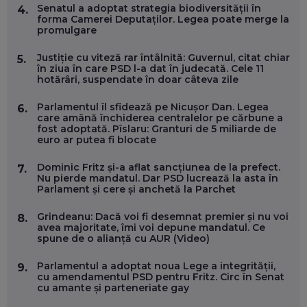
Senatul a adoptat strategia biodiversității în
4.
ANDREI AVĂDANEI, BIT SENTINEL: CUM ÎȚI PROTEJEZI
forma Camerei Deputaților. Legea poate merge la
EFICIENT VIAȚA ONLINE. ȘI CARE SUNT PRIMII PAȘI ÎNTR-O
promulgare
CARIERĂ DE „HACKER CU PERMIS”
EP. 56
Justiție cu viteză rar întâlnită: Guvernul, citat chiar
5.
în ziua în care PSD l-a dat în judecată. Cele 11
hotărâri, suspendate în doar câteva zile
DOINA VÎLCEANU, CONTENTSPEED: VREI SUCCES ONLINE?
ÎNVAȚĂ AEO ȘI GEO!
Parlamentul îl sfidează pe Nicușor Dan. Legea
6.
EP. 55
care amână închiderea centralelor pe cărbune a
fost adoptată. Pîslaru: Granturi de 5 miliarde de
euro ar putea fi blocate
OLIVIU MATEI, HOLISUN: SOFTWARE DE LA CLUJ PENTRU
WASHINGTON, OCHELARI INTELIGENȚI ȘI FERME
Dominic Fritz și-a aflat sancțiunea de la prefect.
7.
VERTICALE FĂRĂ PĂMÂNT
Nu pierde mandatul. Dar PSD lucrează la asta în
EP. 54
Parlament și cere și anchetă la Parchet
Grindeanu: Dacă voi fi desemnat premier și nu voi
8.
VALENTIN VANCEA, CEO AL PATRIA BANK: AUTOMATIZĂM
avea majoritate, îmi voi depune mandatul. Ce
PROCESE, DAR CE FACEM CÂND PICĂ BAZA DE DATE, LA
spune de o alianță cu AUR (Video)
INSTITUȚIILE STATULUI?
EP. 53
Parlamentul a adoptat noua Lege a integrității,
9.
cu amendamentul PSD pentru Fritz. Circ în Senat
cu amante și parteneriate gay
VOICU OPREAN (AROBS): CUM CONSTRUIEȘTI O COMPANIE
GLOBALĂ, FĂRĂ SĂ PIERZI LEGĂTURA CU COMUNITATEA