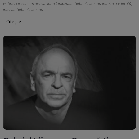
Gabriel Liiceanu ministrul Sorin Cîmpeanu
,
Gabriel Liiceanu România educată
,
interviu Gabriel Liiceanu
Citește