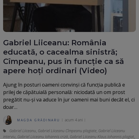
Gabriel Liiceanu: România
educată, o cacealma sinistră;
Cîmpeanu, pus în funcție ca să
apere hoți ordinari (Video)
Ajung în posturi oameni convinși că funcția publică e
prilej de căpătuială personală: niciodată un om prost
pregătit nu-și va aduce în jur oameni mai buni decât el, ci
doar…
acum 4 ani
MAGDA GRĂDINARU
Gabriel Liiceanu
,
Gabriel Liiceanu Cîmpeanu plagiate
,
Gabriel Liiceanu
interviu
,
Gabriel Liiceanu Iohannis criză
,
Gabriel Liiceanu Klaus Iohannis plagiat
,