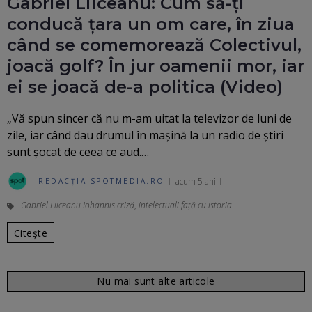
Gabriel Liiceanu: Cum să-ți
conducă țara un om care, în ziua
când se comemorează Colectivul,
joacă golf? În jur oamenii mor, iar
ei se joacă de-a politica (Video)
„Vă spun sincer că nu m-am uitat la televizor de luni de
zile, iar când dau drumul în mașină la un radio de știri
sunt șocat de ceea ce aud.…
acum 5 ani
REDACȚIA SPOTMEDIA.RO
Gabriel Liiceanu Iohannis criză
,
intelectuali față cu istoria
Citește
Nu mai sunt alte articole