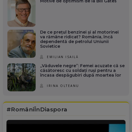
Motive de optimism de la Bill Gates
De ce prețul benzinei și al motorinei
va rămâne ridicat? România, încă
dependentă de petrolul Uniunii
Sovietice
EMILIAN ISAILĂ
„Văduvele negre”: Femei acuzate că se
căsătoresc cu soldați ruși pentru a
încasa despăgubiri după moartea lor
IRINA OLTEANU
#RomâniÎnDiaspora