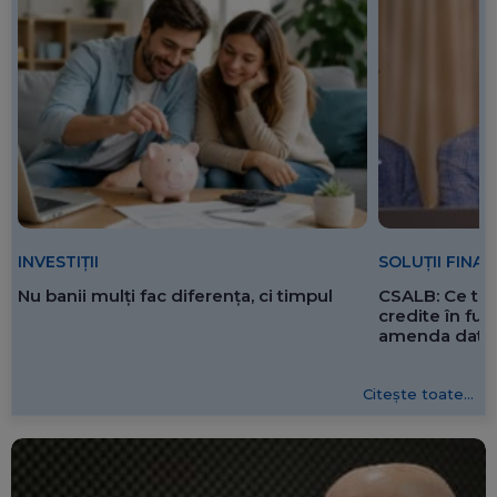
SOLUȚII FINA
INVESTIȚII
CSALB: Ce tre
Nu banii mulți fac diferența, ci timpul
credite în f
amenda dată 
Citește toate...