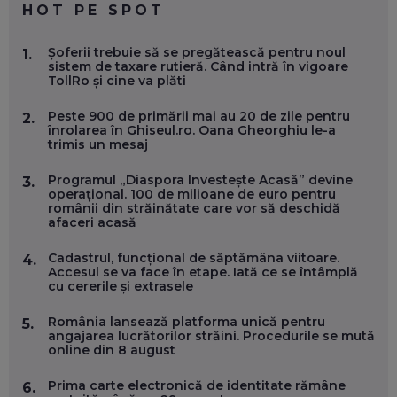
HOT PE SPOT
MARIO GHENEA, COFONDATOR WORKFLOW TIME: CUM
Șoferii trebuie să se pregătească pentru noul
1.
FOLOSEȘTI TEHNOLOGIA CA SĂ FII MAI BUN LA JOB. ȘI CUM
sistem de taxare rutieră. Când intră în vigoare
SE VA SCHIMBA MUNCA, ÎN URMĂTORII ANI
TollRo și cine va plăti
EP. 58
Peste 900 de primării mai au 20 de zile pentru
2.
înrolarea în Ghiseul.ro. Oana Gheorghiu le-a
MARIUS PAȘCULEA, COFONDATOR AL KULTH: CUM
trimis un mesaj
FOLOSEȘTI TEHNOLOGIA CA SĂ ÎȚI DESCHIZI DRUMUL
CĂTRE ARTĂ, LA NIVEL GLOBAL
EP. 57
Programul „Diaspora Investește Acasă” devine
3.
operațional. 100 de milioane de euro pentru
românii din străinătate care vor să deschidă
afaceri acasă
ANDREI AVĂDANEI, BIT SENTINEL: CUM ÎȚI PROTEJEZI
EFICIENT VIAȚA ONLINE. ȘI CARE SUNT PRIMII PAȘI ÎNTR-O
CARIERĂ DE „HACKER CU PERMIS”
Cadastrul, funcțional de săptămâna viitoare.
4.
EP. 56
Accesul se va face în etape. Iată ce se întâmplă
cu cererile și extrasele
DOINA VÎLCEANU, CONTENTSPEED: VREI SUCCES ONLINE?
România lansează platforma unică pentru
5.
ÎNVAȚĂ AEO ȘI GEO!
angajarea lucrătorilor străini. Procedurile se mută
online din 8 august
EP. 55
Prima carte electronică de identitate rămâne
6.