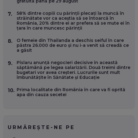
gratuită până pe 29 august
OLIVIU MATEI, HOLISUN: SOFTWARE DE LA CLUJ PENTRU
WASHINGTON, OCHELARI INTELIGENȚI ȘI FERME
VERTICALE FĂRĂ PĂMÂNT
58% dintre copiii cu părinții plecați la muncă în
7.
EP. 54
străinătate vor ca aceștia să se întoarcă în
România, 20% dintre ei ar prefera să se mute ei în
țara în care muncesc părinții
VALENTIN VANCEA, CEO AL PATRIA BANK: AUTOMATIZĂM
PROCESE, DAR CE FACEM CÂND PICĂ BAZA DE DATE, LA
O femeie din Thailanda a deschis seiful în care
8.
INSTITUȚIILE STATULUI?
păstra 26.000 de euro și nu i-a venit să creadă ce
EP. 53
a găsit
Pîslaru anunță negocieri decisive în această
9.
VOICU OPREAN (AROBS): CUM CONSTRUIEȘTI O COMPANIE
săptămână pe legea salarizării. Două treimi dintre
GLOBALĂ, FĂRĂ SĂ PIERZI LEGĂTURA CU COMUNITATEA
bugetari vor avea creșteri. Lucrurile sunt mult
TA LOCALĂ - ȘI CE SĂ DAI ÎNAPOI
îmbunătățite în Sănătate și Educație
EP. 52
Prima localitate din România în care va fi oprită
10.
ROBERT GRAUR, FOMO: SPEAKERUL PE SCENĂ, INVITATUL
apa din cauza secetei
ÎN SALĂ, DAR ÎNVĂȚĂM UNII DE LA CEILALȚI. VIN JASON
DERULO, STEVEN BARTLETT ȘI ALȚI PESTE 60 DE
ANTREPRENORI
EP. 51
RADU MOȚOC, TECHSOUP: O TREIME DINTRE
URMĂREȘTE-NE PE
PARTICIPANȚII LA DEZBATERILE DE PE REȚELE SOCIALE
ȚIPĂ, CU FEȚELE ACOPERITE. CUM ÎNVĂȚĂM SĂ DISCUTĂM