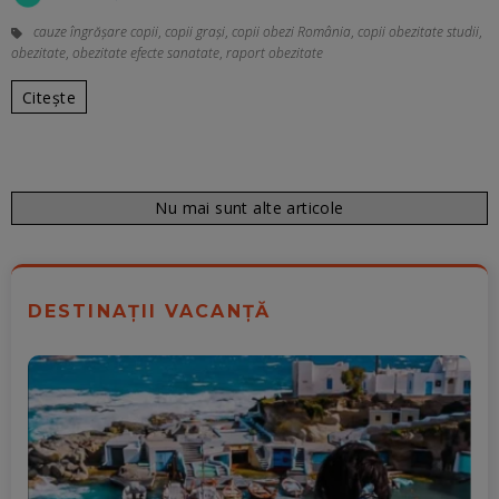
cauze îngrășare copii
,
copii grași
,
copii obezi România
,
copii obezitate studii
,
obezitate
,
obezitate efecte sanatate
,
raport obezitate
Citește
Nu mai sunt alte articole
DESTINAȚII VACANȚĂ