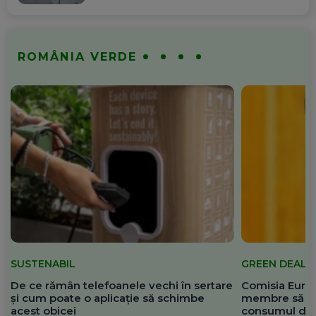
ROMÂNIA VERDE
SUSTENABIL
GREEN DEAL
De ce rămân telefoanele vechi în sertare
Comisia Europ
și cum poate o aplicație să schimbe
membre să re
acest obicei
consumul de 