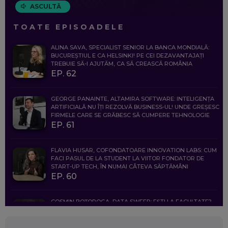
ASCULTĂ
TOATE EPISOADELE
ALINA SAVA, SPECIALIST SENIOR LA BANCA MONDIALĂ:
BUCUREȘTIUL E CA HELSINKI! PE CEI DEZAVANTAJAȚI
TREBUIE SĂ-I AJUTĂM, CA SĂ CREASCĂ ROMÂNIA
EP. 62
GEORGE PANAINTE, ALTAMIRA SOFTWARE: INTELIGENȚA
ARTIFICIALĂ NU ÎȚI REZOLVĂ BUSINESS-UL! UNDE GREȘESC
FIRMELE CARE SE GRĂBESC SĂ CUMPERE TEHNOLOGIE
EP. 61
FLAVIA HUSAR, COFONDATOARE INNOVATION LABS: CUM
FACI PASUL DE LA STUDENT LA VIITOR FONDATOR DE
START-UP TECH, ÎN NUMAI CÂTEVA SĂPTĂMÂNI
EP. 60
COSMIN BOȚOROGA, DATA SWEEP: EȘTI LA FACULTATE?
CE SĂ FOLOSEȘTI, CÂND ÎȚI TREBUIE CEVA MAI PRECIS CA
CHATGPT
EP. 59