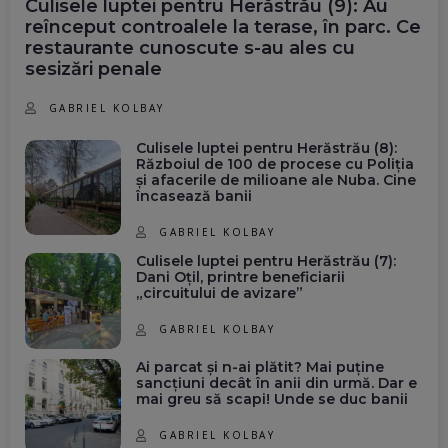
Culisele luptei pentru Herăstrău (9): Au
reînceput controalele la terase, în parc. Ce
restaurante cunoscute s-au ales cu
sesizări penale
GABRIEL KOLBAY
Culisele luptei pentru Herăstrău (8):
Războiul de 100 de procese cu Poliția
și afacerile de milioane ale Nuba. Cine
încasează banii
GABRIEL KOLBAY
Culisele luptei pentru Herăstrău (7):
Dani Oțil, printre beneficiarii
„circuitului de avizare”
GABRIEL KOLBAY
Ai parcat și n-ai plătit? Mai puține
sancțiuni decât în anii din urmă. Dar e
mai greu să scapi! Unde se duc banii
GABRIEL KOLBAY