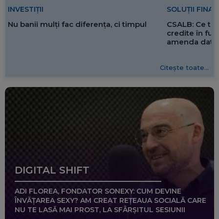
SOLUȚII FINA
INVESTIȚII
CSALB: Ce tre
Nu banii mulți fac diferența, ci timpul
credite în f
amenda dată 
Citește toate...
DIGITAL SHIFT
ADI FLOREA, FONDATOR SONEXY: CUM DEVINE
ÎNVĂȚAREA SEXY? AM CREAT REȚEAUA SOCIALĂ CARE
NU TE LASĂ MAI PROST, LA SFÂRȘITUL SESIUNII