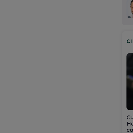
C
Cu
He
co