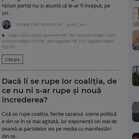
niciun partid nu-și asumă că le-ar fi început, pe
un…
acum 2 ani
IOANA ENE DOGIOIU
alegeri 2024
,
coaliție guvernare PNL PSD
,
comasare alegeri 2024
,
comasare alegeri PSD PNL
,
miza negocieri PNL PSD
,
negocieri alegeri
PSD PNL
Citește
Dacă li se rupe lor coaliția, de
ce nu ni s-ar rupe și nouă
încrederea?
Cică se rupe coaliția, fierbe cazanul, scena politică
e din ce în ce mai agitată, iar exponenții cei mai de
seamă ai partidelor ies pe media cu manifestări
din ce…