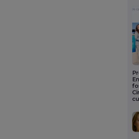
Pr
En
fo
Ci
cu