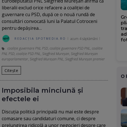
Eurodeputatul PNL Siegfried Mureșan afirmă că
liberalii exclud orice refacere a coaliției de
guvernare cu PSD, după ce o nouă rundă de
Gr
consultări convocată luni la Palatul Cotroceni
pl
pentru depășirea…
tr
ad
acum 4 săptămâni
REDACȚIA SPOTMEDIA.RO
fo
coaliție guvernare PNL PSD
,
coaliție guvernare PSD PNL
,
coalitie
PNL PSD
,
coaliție PSD PNL
,
Siegfried Mureșan
,
Siegfried Mureșan
europarlamentar
,
Siegfried Mureșan PNL
,
Siegfried Mureșan premier
Citește
O
Imposibila minciună și
efectele ei
Discuția politică principală nu mai este despre
comasare sau candidaturi comune, ci despre
prelungirea ridicolă a unor negocieri despre care