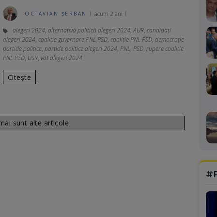
acum 2 ani
OCTAVIAN ȘERBAN
alegeri 2024
,
alternativă politică alegeri 2024
,
AUR
,
candidați
alegeri 2024
,
coaliție guvernare PNL PSD
,
coaliție PNL PSD
,
democrație
partide politice
,
partide politice alegeri 2024
,
PNL
,
PSD
,
rupere coaliție
PNL PSD
,
USR
,
vot alegeri 2024
Citește
ai sunt alte articole
#