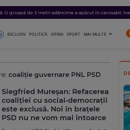
ânia: Transelectrica va putea deconecta marii consumatori
trat azi un nou record absolut de temperatură
n nordul Angliei: O defecțiune electrică provoacă întârzieri
ă: O groapă de 3 metri adâncime a apărut în carosabil, trafi
n Dunăre a fost amânată din nou. Crește riscul pentru C
talele nu vor fi afectate
EXCLUSIV
POLITICĂ
OPINII
SPORT
MAI MULTE
U
D
e:
coaliție guvernare PNL PSD
Siegfried Mureșan: Refacerea
coaliției cu social-democrații
este exclusă. Noi în brațele
PSD nu ne vom mai întoarce