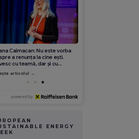
ana Olar, românca de la Google
re demonstrează că diaspora
ate schimba România
ește articolul
powered by
UROPEAN
USTAINABLE ENERGY
EEK