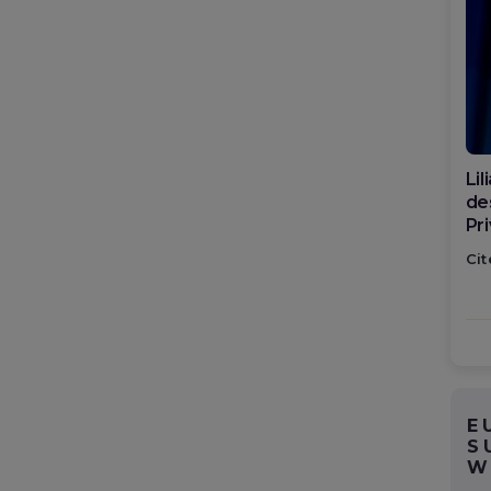
Di
ca
po
Cit
E
S
W