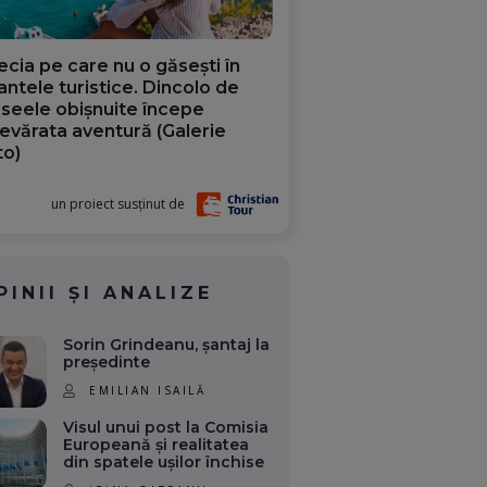
ecia pe care nu o găsești în
iantele turistice. Dincolo de
aseele obișnuite începe
evărata aventură (Galerie
to)
un proiect susținut de
PINII ȘI ANALIZE
Sorin Grindeanu, șantaj la
președinte
EMILIAN ISAILĂ
Visul unui post la Comisia
Europeană și realitatea
din spatele ușilor închise