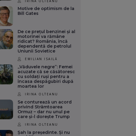
IRINA OLTEANU
Motive de optimism de la
Bill Gates
De ce prețul benzinei și al
motorinei va rămâne
ridicat? România, încă
dependentă de petrolul
Uniunii Sovietice
EMILIAN ISAILĂ
„Văduvele negre”: Femei
acuzate că se căsătoresc
cu soldați ruși pentru a
încasa despăgubiri după
moartea lor
IRINA OLTEANU
Se conturează un acord
privind Strâmtoarea
Ormuz – dar nu unul pe
care și-l dorește Trump
IRINA OLTEANU
Șah la președinte. Și nu