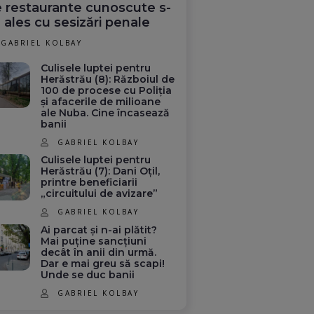
 restaurante cunoscute s-
 ales cu sesizări penale
GABRIEL KOLBAY
Culisele luptei pentru
Herăstrău (8): Războiul de
100 de procese cu Poliția
și afacerile de milioane
ale Nuba. Cine încasează
banii
GABRIEL KOLBAY
Culisele luptei pentru
Herăstrău (7): Dani Oțil,
printre beneficiarii
„circuitului de avizare”
GABRIEL KOLBAY
Ai parcat și n-ai plătit?
Mai puține sancțiuni
decât în anii din urmă.
Dar e mai greu să scapi!
Unde se duc banii
GABRIEL KOLBAY