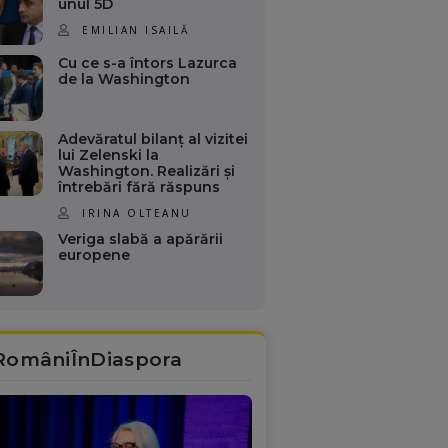
unul 5D
EMILIAN ISAILĂ
Cu ce s-a întors Lazurca
de la Washington
Adevăratul bilanț al vizitei
lui Zelenski la
Washington. Realizări și
întrebări fără răspuns
IRINA OLTEANU
Veriga slabă a apărării
europene
RomâniÎnDiaspora