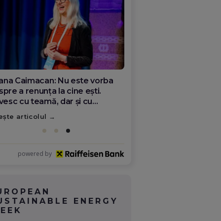
ana Olar, românca de la Google
re demonstrează că diaspora
ate schimba România
ește articolul
powered by
UROPEAN
USTAINABLE ENERGY
EEK