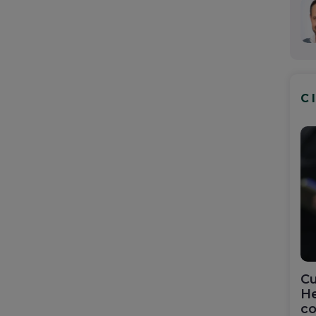
C
Cu
He
co