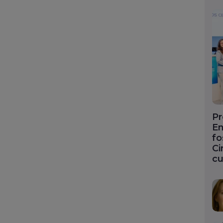
Pr
En
fo
Ci
cu