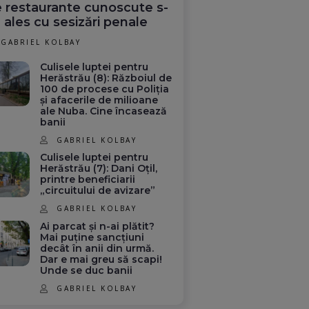
 restaurante cunoscute s-
 ales cu sesizări penale
GABRIEL KOLBAY
Culisele luptei pentru
Herăstrău (8): Războiul de
100 de procese cu Poliția
și afacerile de milioane
ale Nuba. Cine încasează
banii
GABRIEL KOLBAY
Culisele luptei pentru
Herăstrău (7): Dani Oțil,
printre beneficiarii
„circuitului de avizare”
GABRIEL KOLBAY
Ai parcat și n-ai plătit?
Mai puține sancțiuni
decât în anii din urmă.
Dar e mai greu să scapi!
Unde se duc banii
GABRIEL KOLBAY