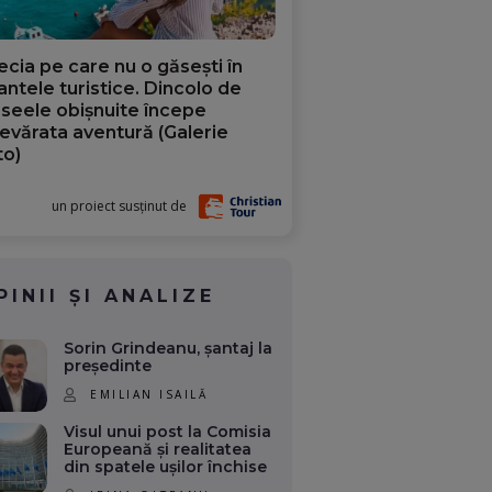
ecia pe care nu o găsești în
iantele turistice. Dincolo de
aseele obișnuite începe
evărata aventură (Galerie
to)
un proiect susținut de
PINII ȘI ANALIZE
Sorin Grindeanu, șantaj la
președinte
EMILIAN ISAILĂ
Visul unui post la Comisia
Europeană și realitatea
din spatele ușilor închise