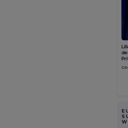
Di
ca
po
Cit
E
S
W