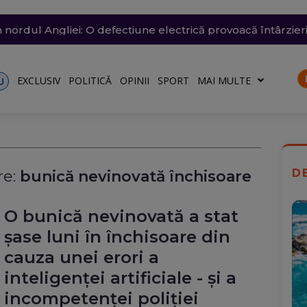
 arestată în Germania, pentru că a spionat pentru Rusia ș
trat azi un nou record absolut de temperatură
n nordul Angliei: O defecțiune electrică provoacă întârzieri
ă: O groapă de 3 metri adâncime a apărut în carosabil, trafi
n Dunăre a fost amânată din nou. Crește riscul pentru C
EXCLUSIV
POLITICĂ
OPINII
SPORT
MAI MULTE
U
D
e:
bunică nevinovată închisoare
O bunică nevinovată a stat
șase luni în închisoare din
cauza unei erori a
inteligenței artificiale - și a
incompetenței poliției