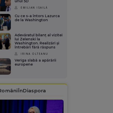
unul 5D
EMILIAN ISAILĂ
Cu ce s-a întors Lazurca
de la Washington
Adevăratul bilanț al vizitei
lui Zelenski la
Washington. Realizări și
întrebări fără răspuns
IRINA OLTEANU
Veriga slabă a apărării
europene
RomâniÎnDiaspora