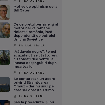
IRINA OLTEANU
Motive de optimism de la
Bill Gates
De ce prețul benzinei și al
motorinei va rămâne
ridicat? România, încă
dependentă de petrolul
Uniunii Sovietice
EMILIAN ISAILĂ
„Văduvele negre”: Femei
acuzate că se căsătoresc
cu soldați ruși pentru a
încasa despăgubiri după
moartea lor
IRINA OLTEANU
Se conturează un acord
privind Strâmtoarea
Ormuz – dar nu unul pe
care și-l dorește Trump
IRINA OLTEANU
Șah la președinte. Și nu