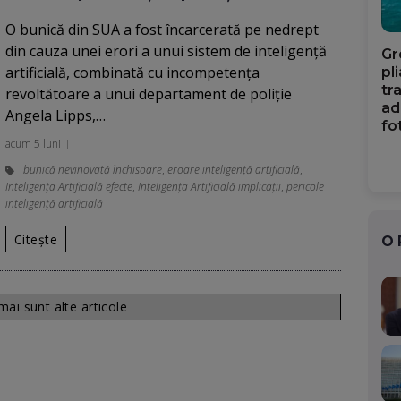
O bunică din SUA a fost încarcerată pe nedrept
din cauza unei erori a unui sistem de inteligență
Gr
artificială, combinată cu incompetența
pl
tr
revoltătoare a unui departament de poliție
ad
Angela Lipps,…
fo
acum 5 luni
bunică nevinovată închisoare
,
eroare inteligență artificială
,
Inteligența Artificială efecte
,
Inteligența Artificială implicații
,
pericole
inteligență artificială
Citește
O
ai sunt alte articole