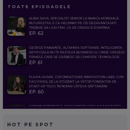
TOATE EPISOADELE
ALINA SAVA, SPECIALIST SENIOR LA BANCA MONDIALĂ:
BUCUREȘTIUL E CA HELSINKI! PE CEI DEZAVANTAJAȚI
TREBUIE SĂ-I AJUTĂM, CA SĂ CREASCĂ ROMÂNIA
EP. 62
GEORGE PANAINTE, ALTAMIRA SOFTWARE: INTELIGENȚA
ARTIFICIALĂ NU ÎȚI REZOLVĂ BUSINESS-UL! UNDE GREȘESC
FIRMELE CARE SE GRĂBESC SĂ CUMPERE TEHNOLOGIE
EP. 61
FLAVIA HUSAR, COFONDATOARE INNOVATION LABS: CUM
FACI PASUL DE LA STUDENT LA VIITOR FONDATOR DE
START-UP TECH, ÎN NUMAI CÂTEVA SĂPTĂMÂNI
EP. 60
COSMIN BOȚOROGA, DATA SWEEP: EȘTI LA FACULTATE?
CE SĂ FOLOSEȘTI, CÂND ÎȚI TREBUIE CEVA MAI PRECIS CA
CHATGPT
EP. 59
HOT PE SPOT