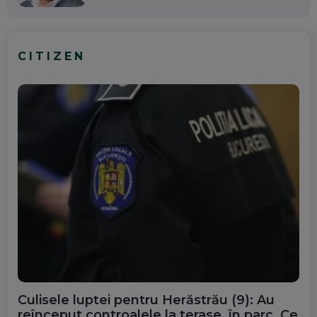
CITIZEN
Culisele luptei pentru Herăstrău (9): Au
reînceput controalele la terase, în parc. Ce