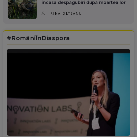
încasa despăgubiri după moartea lor
IRINA OLTEANU
#RomâniÎnDiaspora