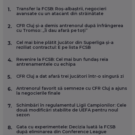
MARIO GHENEA, COFONDATOR WORKFLOW TIME: CUM
Transfer la FCSB: Roș-albaștrii, negocieri
1.
FOLOSEȘTI TEHNOLOGIA CA SĂ FII MAI BUN LA JOB. ȘI CUM
avansate cu un atacant din străinătate
SE VA SCHIMBA MUNCA, ÎN URMĂTORII ANI
EP. 58
CFR Cluj și-a demis antrenorul după înfrângerea
2.
cu Tromso: „Îi dau afară pe toți”
MARIUS PAȘCULEA, COFONDATOR AL KULTH: CUM
FOLOSEȘTI TEHNOLOGIA CA SĂ ÎȚI DESCHIZI DRUMUL
Cel mai bine plătit jucător din Superliga și-a
3.
CĂTRE ARTĂ, LA NIVEL GLOBAL
reziliat contractul: E pe lista FCSB
EP. 57
Revenire la FCSB: Cel mai bun fundaș reia
4.
antrenamentele cu echipa
ANDREI AVĂDANEI, BIT SENTINEL: CUM ÎȚI PROTEJEZI
EFICIENT VIAȚA ONLINE. ȘI CARE SUNT PRIMII PAȘI ÎNTR-O
CFR Cluj a dat afară trei jucători într-o singură zi
5.
CARIERĂ DE „HACKER CU PERMIS”
EP. 56
Antrenorul favorit să semneze cu CFR Cluj a ajuns
6.
la negocierile finale
DOINA VÎLCEANU, CONTENTSPEED: VREI SUCCES ONLINE?
ÎNVAȚĂ AEO ȘI GEO!
Schimbări în regulamentul Ligii Campionilor: Cele
7.
două modificări stabilite de UEFA pentru noul
EP. 55
sezon
Gata cu experimentele: Decizia luată la FCSB
8.
OLIVIU MATEI, HOLISUN: SOFTWARE DE LA CLUJ PENTRU
după eliminarea din Conference League
WASHINGTON, OCHELARI INTELIGENȚI ȘI FERME