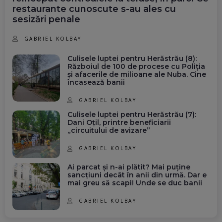
restaurante cunoscute s-au ales cu
sesizări penale
GABRIEL KOLBAY
Culisele luptei pentru Herăstrău (8):
Războiul de 100 de procese cu Poliția
și afacerile de milioane ale Nuba. Cine
încasează banii
GABRIEL KOLBAY
Culisele luptei pentru Herăstrău (7):
Dani Oțil, printre beneficiarii
„circuitului de avizare”
GABRIEL KOLBAY
Ai parcat și n-ai plătit? Mai puține
sancțiuni decât în anii din urmă. Dar e
mai greu să scapi! Unde se duc banii
GABRIEL KOLBAY