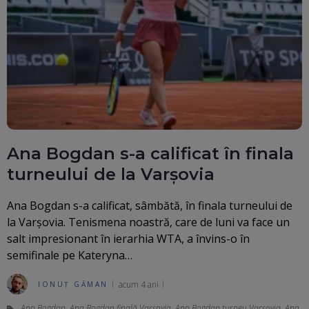
Ana Bogdan s-a calificat în finala
turneului de la Varșovia
Ana Bogdan s-a calificat, sâmbătă, în finala turneului de
la Varșovia. Tenismena noastră, care de luni va face un
salt impresionant în ierarhia WTA, a învins-o în
semifinale pe Kateryna…
acum 4 ani
IONUȚ GĂMAN
Ana Bogdan
,
Ana Bogdan finală Varșovia
,
Ana Bogdan turneu Varșovia
,
Ana