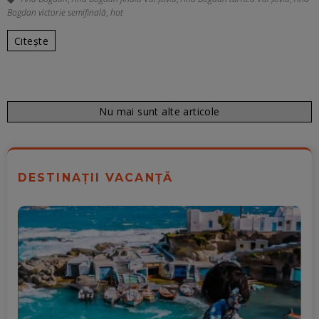
Bogdan victorie semifinală
,
hot
Citește
Nu mai sunt alte articole
DESTINAȚII VACANȚĂ