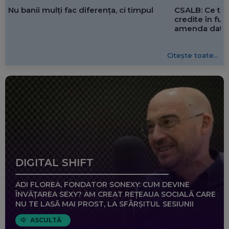
CSALB: Ce tre
Nu banii mulți fac diferența, ci timpul
credite în f
amenda dată 
Citește toate...
DIGITAL SHIFT
ADI FLOREA, FONDATOR SONEXY: CUM DEVINE
ÎNVĂȚAREA SEXY? AM CREAT REȚEAUA SOCIALĂ CARE
NU TE LASĂ MAI PROST, LA SFÂRȘITUL SESIUNII
ASCULTĂ