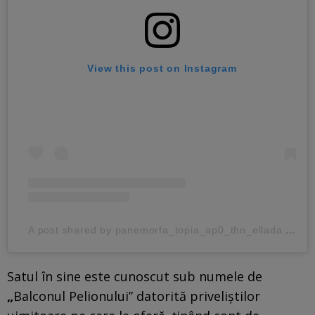
View this post on Instagram
A post shared by panemorfa_topia_ap0_thn_ellada (@panemorfa_topia_ap0_thn_ellada)
Satul în sine este cunoscut sub numele de
„
Balconul Pelionului” datorită priveliștilor