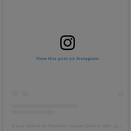
View this post on Instagram
A post shared by Tʀᴀɴsғᴇʀ Vɪsɪᴏɴs Gʀᴇᴇᴄᴇ (@tv_greece_)