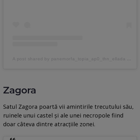
A post shared by panemorfa_topia_ap0_thn_ellada (@panemorfa_topia_ap0_thn_ellada)
Zagora
Satul Zagora poartă vii amintirile trecutului său,
ruinele unui castel și ale unei necropole fiind
doar câteva dintre atracțiile zonei.