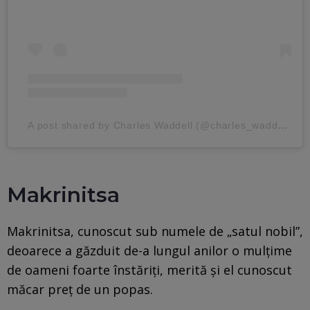
A post shared by Charles Waddell (@charles_waddell)
Makrinitsa
Makrinitsa, cunoscut sub numele de „satul nobil”,
deoarece a găzduit de-a lungul anilor o mulțime
de oameni foarte înstăriți, merită și el cunoscut
măcar preț de un popas.