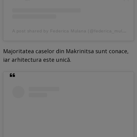
A post shared by Federica Mulana (@federica_mulana)
Majoritatea caselor din Makrinitsa sunt conace,
iar arhitectura este unică.