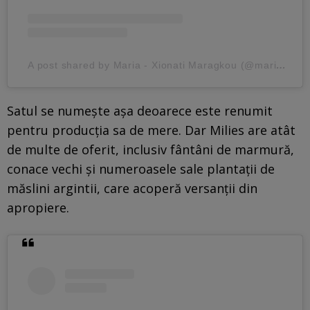
A post shared by Maria - Xionati Maragkou (@mariaxionati_maragkou)
Satul se numește așa deoarece este renumit
pentru producția sa de mere. Dar Milies are atât
de multe de oferit, inclusiv fântâni de marmură,
conace vechi și numeroasele sale plantații de
măslini argintii, care acoperă versanții din
apropiere.