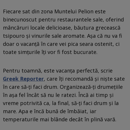
Fiecare sat din zona Muntelui Pelion este
binecunoscut pentru restaurantele sale, oferind
mâncăruri locale delicioase, băutura grecească
tsipouro și vinurile sale aromate. Așa că nu va fi
doar o vacanță în care vei pica seara ostenit, ci
toate simțurile îți vor fi fost bucurate.
Pentru toamnă, este vacanța perfectă, scrie
Greek Reporter
, care îți recomandă și niște sate
în care să-ți faci drum. Organizează-ți drumețiile
în așa fel încât să nu le ratezi. Încă ai timp și
vreme potrivită ca, la final, să-ți faci drum și la
mare. Apa e încă bună de îmbăiat, iar
temperaturile mai blânde decât în plină vară.