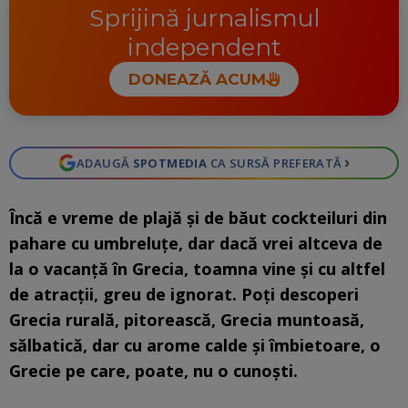
Sprijină jurnalismul
independent
DONEAZĂ ACUM
›
ADAUGĂ
SPOTMEDIA
CA SURSĂ PREFERATĂ
Încă e vreme de plajă și de băut cockteiluri din
pahare cu umbreluțe, dar dacă vrei altceva de
la o vacanță în Grecia, toamna vine și cu altfel
de atracții, greu de ignorat. Poți descoperi
Grecia rurală, pitorească, Grecia muntoasă,
sălbatică, dar cu arome calde și îmbietoare, o
Grecie pe care, poate, nu o cunoști.