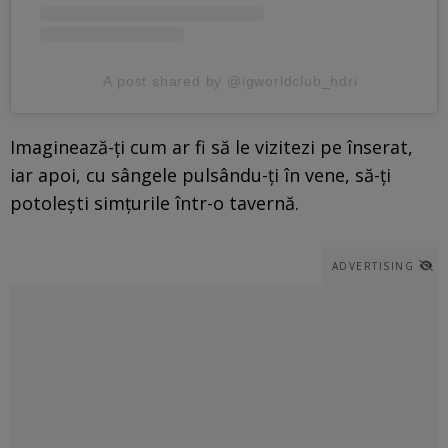
A post shared by @igworldclub_hdri
Imaginează-ți cum ar fi să le vizitezi pe înserat,
iar apoi, cu sângele pulsându-ți în vene, să-ți
potolești simțurile într-o tavernă.
ADVERTISING