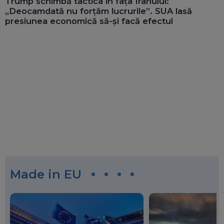
Trump schimbă tactica în fața Iranului:
„Deocamdată nu forțăm lucrurile”. SUA lasă
presiunea economică să-și facă efectul
Made in EU