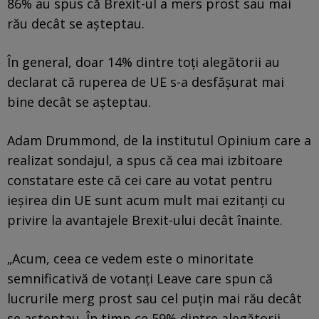
86% au spus că Brexit-ul a mers prost sau mai
rău decât se așteptau.
În general, doar 14% dintre toți alegătorii au
declarat că ruperea de UE s-a desfăşurat mai
bine decât se așteptau.
Adam Drummond, de la institutul Opinium care a
realizat sondajul, a spus că cea mai izbitoare
constatare este că cei care au votat pentru
ieşirea din UE sunt acum mult mai ezitanți cu
privire la avantajele Brexit-ului decât înainte.
„Acum, ceea ce vedem este o minoritate
semnificativă de votanţi Leave care spun că
lucrurile merg prost sau cel puțin mai rău decât
se așteptau. În timp ce 59% dintre alegătorii