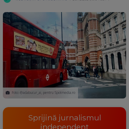
Ma
Foto: @adabucur_ai, pentru Spotmedia.ro
Sprijină jurnalismul
independent