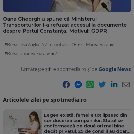
Oana Gheorghiu spune că Ministerul
Transporturilor i-a refuzat accesul la documente
despre Portul Constanța. Motivul: GDPR
Brexit lasă Anglia fără muncitori
Brexit Marea Britanie
Brexit Uniunea Europeană
Urmărește știrile spotmedia.ro și pe
Google News
Facebook
Messenger
WhatsApp
Twitter
LinkedIn
E-
Articolele zilei pe spotmedia.ro
Ma
Legea există, femeile tot lipsesc din
conducerea companiilor. Statul se
conformează de două ori mai bine
decât privatul. 25 de consilii au doar