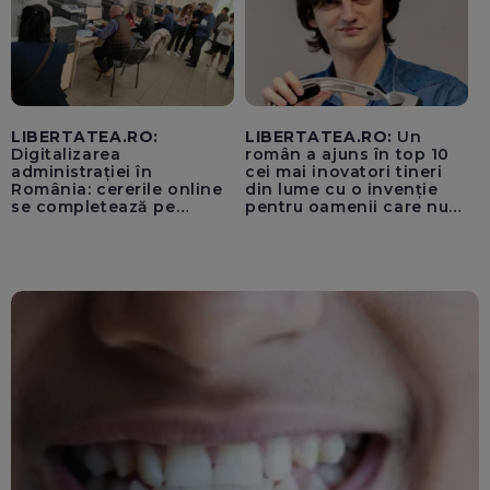
LIBERTATEA.RO:
LIBERTATEA.RO:
Un
Digitalizarea
român a ajuns în top 10
administrației în
cei mai inovatori tineri
România: cererile online
din lume cu o invenție
se completează pe
pentru oamenii care nu
calculatoarele de la
văd: „Are o misiune
ghișee
clară”