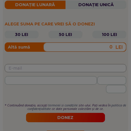
DONAȚIE LUNARĂ
DONAȚIE UNICĂ
ALEGE SUMA PE CARE VREI SĂ O DONEZI
30 LEI
50 LEI
100 LEI
LEI
Altă sumă
*
Continuând donația, accepți
termenii si condițiile
site-ului. Poți vedea în
politica de
confidențialitate
ce date personale colectăm și de ce.
DONEZ