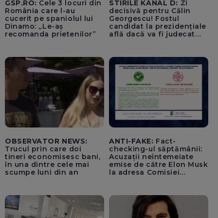
GSP.RO:
Cele 3 locuri din
STIRILE KANAL D:
Zi
România care l-au
decisivă pentru Călin
cucerit pe spaniolul lui
Georgescu! Fostul
Dinamo: „Le-aș
candidat la prezidențiale
recomanda prietenilor”
află dacă va fi judecat
pentru tentativă de
lovitură de stat
OBSERVATOR NEWS:
ANTI-FAKE:
Fact-
Trucul prin care doi
checking-ul săptămânii:
tineri economisesc bani,
Acuzații neîntemeiate
în una dintre cele mai
emise de către Elon Musk
scumpe luni din an
la adresa Comisiei
Europene despre oferta
unui „acord secret”
pentru instaurarea
„cenzurii” pe platforma X