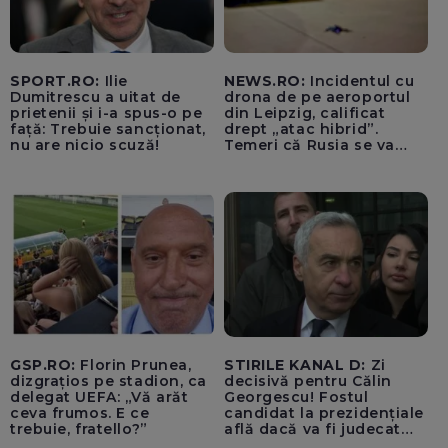
SPORT.RO:
Ilie
NEWS.RO:
Incidentul cu
Dumitrescu a uitat de
drona de pe aeroportul
prietenii și i-a spus-o pe
din Leipzig, calificat
față: Trebuie sancționat,
drept „atac hibrid”.
nu are nicio scuză!
Temeri că Rusia se va
amesteca în alegerile din
Germania. Un oficial
neagă informațiile că
avioanele ucrainene din
apropierea dronei ar fi
fost încărcate cu muniție
GSP.RO:
Florin Prunea,
STIRILE KANAL D:
Zi
dizgrațios pe stadion, ca
decisivă pentru Călin
delegat UEFA: „Vă arăt
Georgescu! Fostul
ceva frumos. E ce
candidat la prezidențiale
trebuie, fratello?”
află dacă va fi judecat
pentru tentativă de