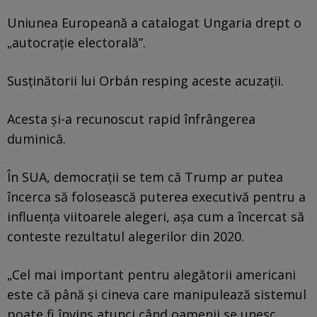
Uniunea Europeană a catalogat Ungaria drept o
„autocrație electorală”.
Susținătorii lui Orbán resping aceste acuzații.
Acesta și-a recunoscut rapid înfrângerea
duminică.
În SUA, democrații se tem că Trump ar putea
încerca să folosească puterea executivă pentru a
influența viitoarele alegeri, așa cum a încercat să
conteste rezultatul alegerilor din 2020.
„Cel mai important pentru alegătorii americani
este că până și cineva care manipulează sistemul
poate fi învins atunci când oamenii se unesc