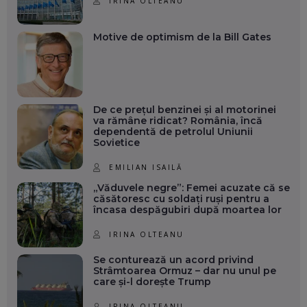
IRINA OLTEANU
Motive de optimism de la Bill Gates
De ce prețul benzinei și al motorinei
va rămâne ridicat? România, încă
dependentă de petrolul Uniunii
Sovietice
EMILIAN ISAILĂ
„Văduvele negre”: Femei acuzate că se
căsătoresc cu soldați ruși pentru a
încasa despăgubiri după moartea lor
IRINA OLTEANU
Se conturează un acord privind
Strâmtoarea Ormuz – dar nu unul pe
care și-l dorește Trump
IRINA OLTEANU