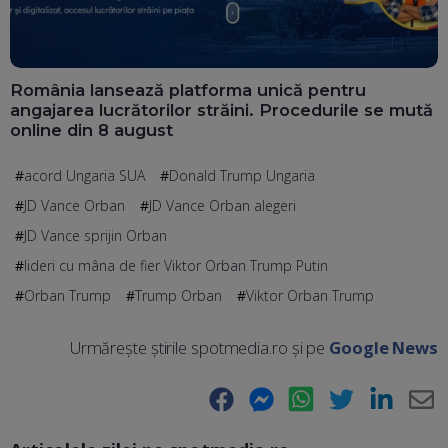
România lansează platforma unică pentru
angajarea lucrătorilor străini. Procedurile se mută
online din 8 august
acord Ungaria SUA
Donald Trump Ungaria
JD Vance Orban
JD Vance Orban alegeri
JD Vance sprijin Orban
lideri cu mâna de fier Viktor Orban Trump Putin
Orban Trump
Trump Orban
Viktor Orban Trump
Urmărește știrile spotmedia.ro și pe
Google News
Facebook
Messenger
WhatsApp
Twitter
LinkedIn
E-