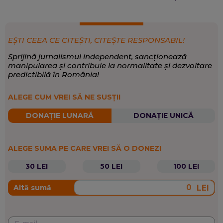
în România. Lupta cu isteria senzaţionalistă şi fake news
e un task cotidian, în care mass-media ar trebui să
prezinte fapte şi perspective de viitor, mai mult decât
Coordonare redacţională, Dezvoltare de
EXPERTIZĂ:
opinii şi interpretări. Cheia reuşitei este însă să îţi cunoşti
produs editorial, Strategie de conţinut, Management de
EȘTI CEEA CE CITEȘTI, CITEȘTE RESPONSABIL!
publicul, să îl respecţi şi să încerci să îi aduci informaţia
proiect, Redactare pentru TV şi online
de care are nevoie.
Sprijină jurnalismul independent, sancționează
Eveniment
,
Politică
,
Opinii și analize
SCRIE DESPRE:
manipularea și contribuie la normalitate și dezvoltare
predictibilă în România!
ALEGE CUM VREI SĂ NE SUSȚII
DONAȚIE LUNARĂ
DONAȚIE UNICĂ
ALEGE SUMA PE CARE VREI SĂ O DONEZI
30 LEI
50 LEI
100 LEI
LEI
Altă sumă