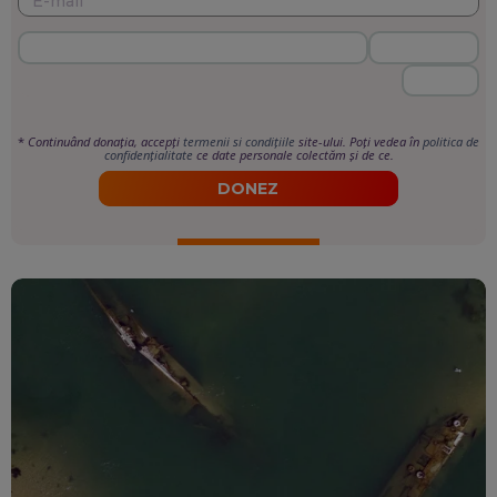
*
Continuând donația, accepți
termenii si condițiile
site-ului. Poți vedea în
politica de
confidențialitate
ce date personale colectăm și de ce.
DONEZ