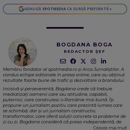
›
ADAUGĂ
SPOTMEDIA
CA SURSĂ PREFERATĂ
BOGDANA BOGA
REDACTOR ȘEF
Membru fondator al spotmedia.ro și Arca Jurnaliştilor. A
condus echipe editoriale în presa online, care au obţinut
rezultate foarte bune de trafic şi dezvoltare a brandului.
Incisivă şi perseverentă, Bogdana crede că trebuie
mediatizaţi oamenii care iau atitudine, capabili,
puternici, care construiesc o Românie mai bună. Îşi
propune un jurnalism pozitiv, care prezintă lumea care
se schimbă, dar şi un jurnalism constructiv,
transformator, care oferă soluţii concrete la probleme de
zi cu zi. Bogdana consideră că presa independentă, de
calitate şi fără ingerinţe politice se mai poate face încă şi
Citește mai mult