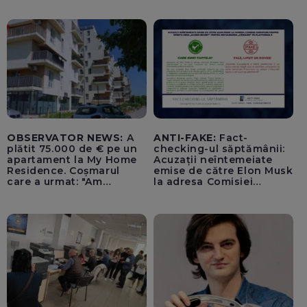
lovitură de stat
OBSERVATOR NEWS:
A
ANTI-FAKE:
Fact-
plătit 75.000 de € pe un
checking-ul săptămânii:
apartament la My Home
Acuzații neîntemeiate
Residence. Coșmarul
emise de către Elon Musk
care a urmat: "Am
la adresa Comisiei
început să tremur"
Europene despre oferta
unui „acord secret”
pentru instaurarea
„cenzurii” pe platforma X