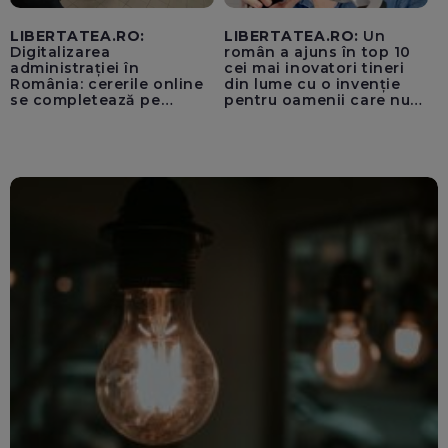
LIBERTATEA.RO:
LIBERTATEA.RO:
Un
Digitalizarea
român a ajuns în top 10
administrației în
cei mai inovatori tineri
România: cererile online
din lume cu o invenție
se completează pe
pentru oamenii care nu
calculatoarele de la
văd: „Are o misiune
ghișee
clară”