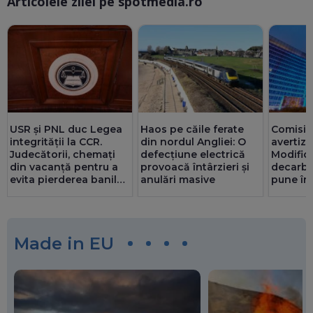
Articolele zilei pe spotmedia.ro
Ma
USR și PNL duc Legea
Haos pe căile ferate
Comisia
integrității la CCR.
din nordul Angliei: O
avertiz
Judecătorii, chemați
defecțiune electrică
Modifică
din vacanță pentru a
provoacă întârzieri și
decarbo
evita pierderea banilor
anulări masive
pune în 
din PNRR
din PN
Made in EU