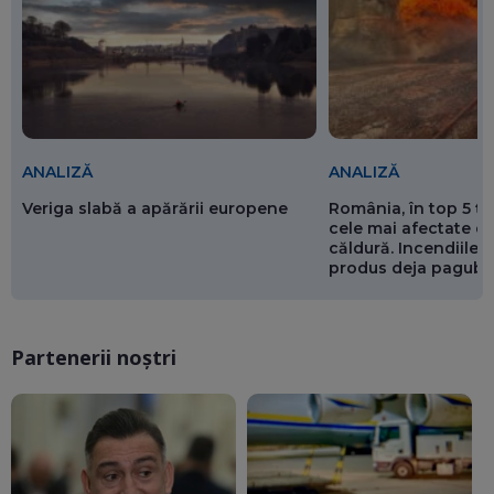
ANALIZĂ
ANALIZĂ
Veriga slabă a apărării europene
România, în top 5 ț
cele mai afectate de
căldură. Incendiile ș
produs deja pagube
miliarde de euro
Partenerii noștri