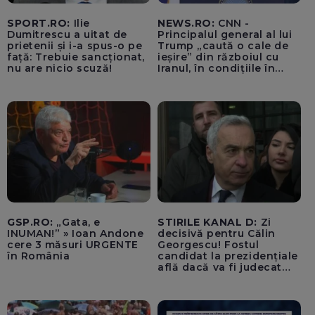
SPORT.RO:
Ilie
NEWS.RO:
CNN -
Dumitrescu a uitat de
Principalul general al lui
prietenii și i-a spus-o pe
Trump „caută o cale de
față: Trebuie sancționat,
ieșire” din războiul cu
nu are nicio scuză!
Iranul, în condițiile în
care opțiunile militare
ale SUA rămân limitate
GSP.RO:
„Gata, e
STIRILE KANAL D:
Zi
INUMAN!” » Ioan Andone
decisivă pentru Călin
cere 3 măsuri URGENTE
Georgescu! Fostul
în România
candidat la prezidențiale
află dacă va fi judecat
pentru tentativă de
lovitură de stat