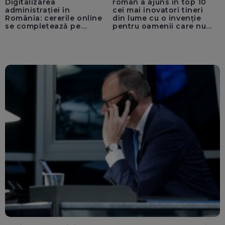
Digitalizarea
român a ajuns în top 10
administrației în
cei mai inovatori tineri
România: cererile online
din lume cu o invenție
se completează pe
pentru oamenii care nu
calculatoarele de la
văd: „Are o misiune
ghișee
clară”