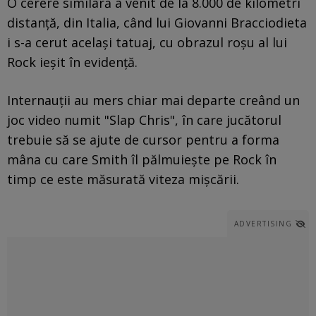
O cerere similară a venit de la 8.000 de kilometri
distanţă, din Italia, când lui Giovanni Bracciodieta
i s-a cerut acelaşi tatuaj, cu obrazul roşu al lui
Rock ieşit în evidenţă.
Internauţii au mers chiar mai departe creând un
joc video numit "Slap Chris", în care jucătorul
trebuie să se ajute de cursor pentru a forma
mâna cu care Smith îl pălmuieşte pe Rock în
timp ce este măsurată viteza mişcării.
ADVERTISING