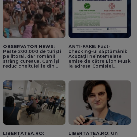
OBSERVATOR NEWS:
ANTI-FAKE:
Fact-
Peste 200.000 de turiști
checking-ul săptămânii:
pe litoral, dar românii
Acuzații neîntemeiate
strâng cureaua. Cum își
emise de către Elon Musk
reduc cheltuielile din
la adresa Comisiei
vacanță
Europene despre oferta
unui „acord secret”
pentru instaurarea
„cenzurii” pe platforma X
LIBERTATEA.RO:
LIBERTATEA.RO:
Un