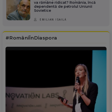
va rămâne ridicat? România, încă
dependentă de petrolul Uniunii
Sovietice
EMILIAN ISAILĂ
#RomâniÎnDiaspora