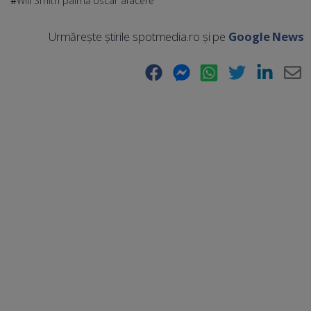
Will Smith palmă oscar afacere
Urmărește știrile spotmedia.ro și pe
Google News
Facebook
Messenger
WhatsApp
Twitter
LinkedIn
E-
Ma