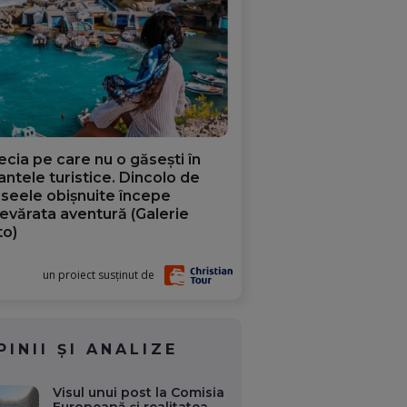
ecia pe care nu o găsești în
iantele turistice. Dincolo de
aseele obișnuite începe
evărata aventură (Galerie
to)
un proiect susținut de
PINII ȘI ANALIZE
Visul unui post la Comisia