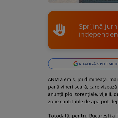
Sprijină jur
independen
ADAUGĂ
SPOTMED
ANM a emis, joi dimineaţă, mai
până vineri seară, care vizează
anunță ploi torențiale, vijelii, 
zone cantitățile de apă pot dep
Totodată, pentru București a f