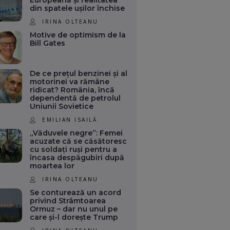
Europeană și realitatea
din spatele ușilor închise
IRINA OLTEANU
Motive de optimism de la
Bill Gates
De ce prețul benzinei și al
motorinei va rămâne
ridicat? România, încă
dependentă de petrolul
Uniunii Sovietice
EMILIAN ISAILĂ
„Văduvele negre”: Femei
acuzate că se căsătoresc
cu soldați ruși pentru a
încasa despăgubiri după
moartea lor
IRINA OLTEANU
Se conturează un acord
privind Strâmtoarea
Ormuz – dar nu unul pe
care și-l dorește Trump