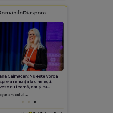
RomâniÎnDiaspora
ana Olar, românca de la Google
re demonstrează că diaspora
ate schimba România
ește articolul