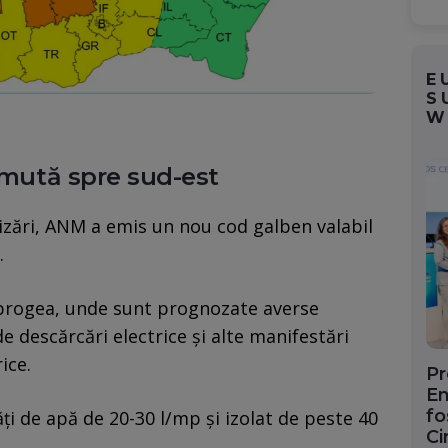
E
S
W
e mută spre sud-est
izări, ANM a emis un nou cod galben valabil
.
brogea, unde sunt prognozate averse
e descărcări electrice și alte manifestări
ice.
Pr
En
fo
ți de apă de 20-30 l/mp și izolat de peste 40
Ci