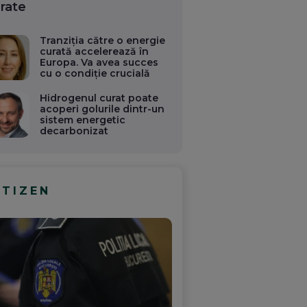
rate
Tranziția către o energie
curată accelerează în
Europa. Va avea succes
cu o condiție crucială
Hidrogenul curat poate
acoperi golurile dintr-un
sistem energetic
decarbonizat
ITIZEN