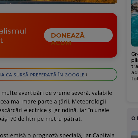
nalismul
DONEAZĂ
t
ACUM
Gr
pl
tr
ad
›
IA
CA SURSĂ PREFERATĂ
ÎN GOOGLE
fo
 multe avertizări de vreme severă, valabile
 cea mai mare parte a țării. Meteorologii
descărcări electrice și grindină, iar în unele
ăși 70 de litri pe metru pătrat.
O
ost emisă o prognoză specială, iar Capitala