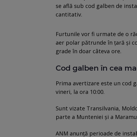
se află sub cod galben de insta
cantitativ.
Furtunile vor fi urmate de o r
aer polar pătrunde în țară și 
grade în doar câteva ore.
Cod galben în cea mai
Prima avertizare este un cod ga
vineri, la ora 10:00.
Sunt vizate Transilvania, Mold
parte a Munteniei și a Maramu
ANM anunță perioade de instab