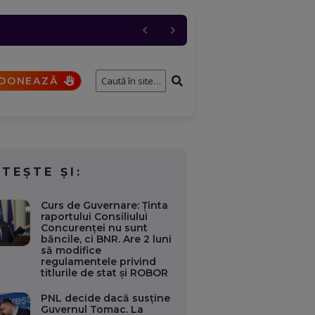
 industriali, dacă e
 și anulări masive
cul a fost restricționat
ernavodă
DONEAZĂ
ITEȘTE ȘI:
Curs de Guvernare: Ținta
raportului Consiliului
Concurenței nu sunt
băncile, ci BNR. Are 2 luni
să modifice
regulamentele privind
titlurile de stat și ROBOR
PNL decide dacă susține
Guvernul Tomac. La