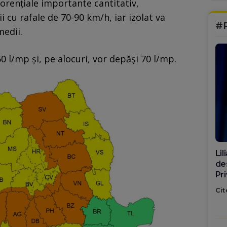
torențiale importante cantitativ,
lii cu rafale de 70-90 km/h, iar izolat va
#
edii.
60 l/mp și, pe alocuri, vor depăși 70 l/mp.
Di
ca
po
Cit