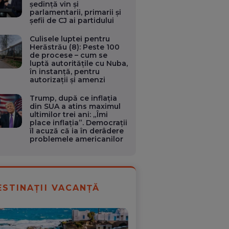
ședință vin și
parlamentarii, primarii și
șefii de CJ ai partidului
Culisele luptei pentru
Herăstrău (8): Peste 100
de procese – cum se
luptă autoritățile cu Nuba,
în instanță, pentru
autorizații și amenzi
Trump, după ce inflația
din SUA a atins maximul
ultimilor trei ani: „Îmi
place inflația”. Democrații
îl acuză că ia în derâdere
problemele americanilor
ESTINAȚII VACANȚĂ