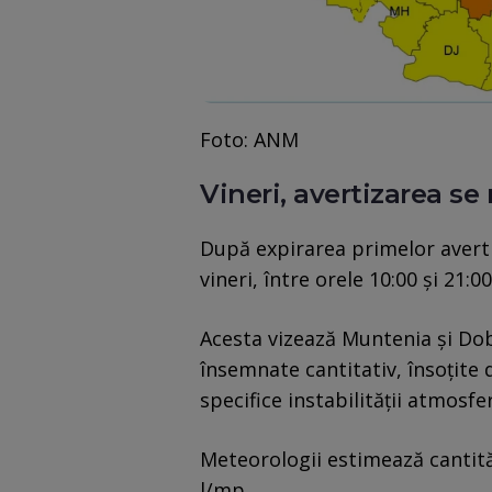
Foto: ANM
Vineri, avertizarea s
După expirarea primelor avert
vineri, între orele 10:00 și 21:00
Acesta vizează Muntenia și Do
însemnate cantitativ, însoțite d
specifice instabilității atmosfer
Meteorologii estimează cantită
l/mp.