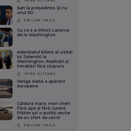
IRINA OLTEANU
Șah la președinte. Și nu
unul 5D
EMILIAN ISAILĂ
Cu ce s-a întors Lazurca
de la Washington
Adevăratul bilanț al vizitei
lui Zelenski la
Washington. Realizări și
întrebări fără răspuns
IRINA OLTEANU
Veriga slabă a apărării
europene
Căldură mare, mon cher!
Fără apă și fără curent.
Plătim azi o poliță veche
de un sfert de secol
EMILIAN ISAILĂ