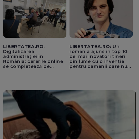
LIBERTATEA.RO:
LIBERTATEA.RO:
Un
Digitalizarea
român a ajuns în top 10
administrației în
cei mai inovatori tineri
România: cererile online
din lume cu o invenție
se completează pe
pentru oamenii care nu
calculatoarele de la
văd: „Are o misiune
ghișee
clară”