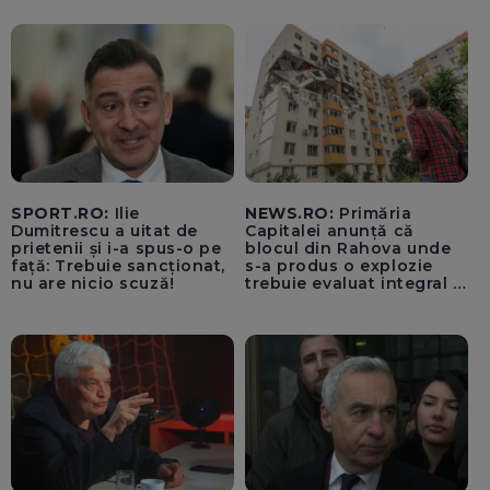
SPORT.RO:
Ilie
NEWS.RO:
Primăria
Dumitrescu a uitat de
Capitalei anunță că
prietenii și i-a spus-o pe
blocul din Rahova unde
față: Trebuie sancționat,
s-a produs o explozie
nu are nicio scuză!
trebuie evaluat integral și
trebuie montați senzori
seismici înainte de
lucrările de punere în
siguranță a părții grav
afectate