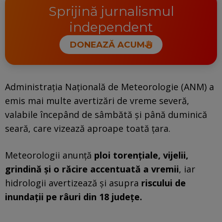
Sprijină jurnalismul
independent
DONEAZĂ ACUM
Administrația Națională de Meteorologie (ANM) a
emis mai multe avertizări de vreme severă,
valabile începând de sâmbătă și până duminică
seară, care vizează aproape toată țara.
Meteorologii anunță
ploi torențiale, vijelii,
grindină și o răcire accentuată a vremii
, iar
hidrologii avertizează și asupra
riscului de
inundații pe râuri din 18 județe.