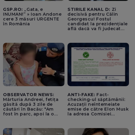
GSP.RO:
„Gata, e
STIRILE KANAL D:
Zi
INUMAN!” » Ioan Andone
decisivă pentru Călin
cere 3 măsuri URGENTE
Georgescu! Fostul
în România
candidat la prezidențiale
află dacă va fi judecat
pentru tentativă de
lovitură de stat
OBSERVATOR NEWS:
ANTI-FAKE:
Fact-
Mărturia Andreei, fetița
checking-ul săptămânii:
găsită după 3 zile de
Acuzații neîntemeiate
căutări în Bacău: "Am
emise de către Elon Musk
fost în parc, apoi la o
la adresa Comisiei
fetiță acasă"
Europene despre oferta
unui „acord secret”
pentru instaurarea
„cenzurii” pe platforma X