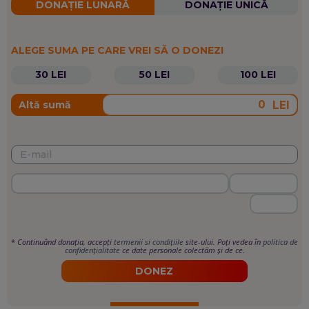
DONAȚIE LUNARĂ
DONAȚIE UNICĂ
ALEGE SUMA PE CARE VREI SĂ O DONEZI
30 LEI
50 LEI
100 LEI
LEI
Altă sumă
*
Continuând donația, accepți
termenii si condițiile
site-ului. Poți vedea în
politica de
confidențialitate
ce date personale colectăm și de ce.
DONEZ