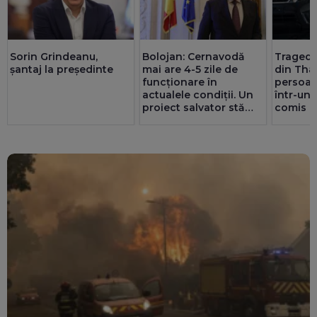
Sorin Grindeanu,
Bolojan: Cernavodă
Tragedie
șantaj la președinte
mai are 4-5 zile de
din Thai
funcționare în
persoan
actualele condiții. Un
într-un
proiect salvator stă
comis d
prin sertare de 2-3 ani.
Noroc că românii au
redus consumul de
energie cu până la 300
MW