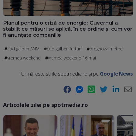
Planul pentru o criză de energie: Guvernul a
stabilit ce măsuri se aplică, în ce ordine și cum vor
fi anunțate companiile
cod galben ANM
cod galben furtuni
prognoza meteo
vremea weekend
vremea weekend 16 mai
Urmărește știrile spotmedia.ro și pe
Google News
Facebook
Messenger
WhatsApp
Twitter
LinkedIn
E-
Articolele zilei pe spotmedia.ro
Ma