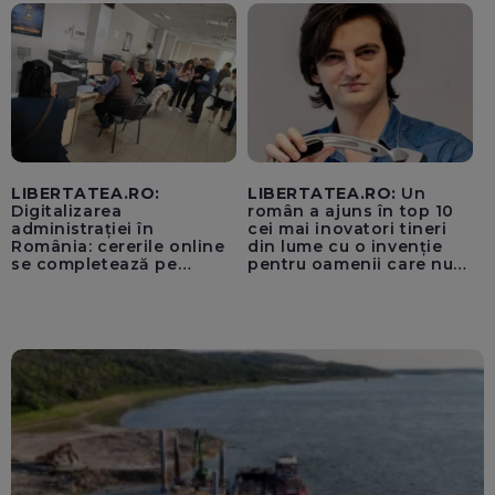
pentru instaurarea
„cenzurii” pe platforma X
LIBERTATEA.RO:
LIBERTATEA.RO:
Un
Digitalizarea
român a ajuns în top 10
administrației în
cei mai inovatori tineri
România: cererile online
din lume cu o invenție
se completează pe
pentru oamenii care nu
calculatoarele de la
văd: „Are o misiune
ghișee
clară”