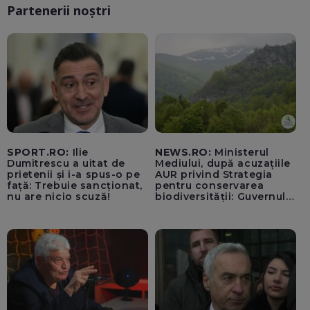
Partenerii noștri
SPORT.RO:
Ilie
NEWS.RO:
Ministerul
Dumitrescu a uitat de
Mediului, după acuzațiile
prietenii și i-a spus-o pe
AUR privind Strategia
față: Trebuie sancționat,
pentru conservarea
nu are nicio scuză!
biodiversității: Guvernul a
aprobat încă din 2022 o
alocare maximă de
500.000 de lei/ Costul
total - 373.600 de lei a
acoperit întregul studiu
tehnic, structurat în opt
activită