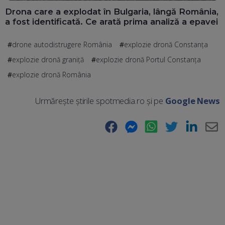
Drona care a explodat în Bulgaria, lângă România,
a fost identificată. Ce arată prima analiză a epavei
drone autodistrugere România
explozie dronă Constanța
explozie dronă graniță
explozie dronă Portul Constanța
explozie dronă România
Urmărește știrile spotmedia.ro și pe
Google News
Facebook
Messenger
WhatsApp
Twitter
LinkedIn
E-
Ma