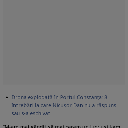
Drona explodată în Portul Constanța: 8
întrebări la care Nicușor Dan nu a răspuns
sau s-a eschivat
”M-am mai gândit să mai cerem un lucru și l-am