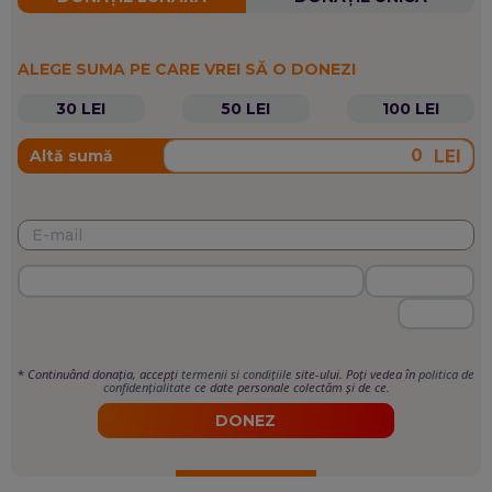
ALEGE SUMA PE CARE VREI SĂ O DONEZI
30 LEI
50 LEI
100 LEI
LEI
Altă sumă
*
Continuând donația, accepți
termenii si condițiile
site-ului. Poți vedea în
politica de
confidențialitate
ce date personale colectăm și de ce.
DONEZ