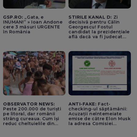
GSP.RO:
„Gata, e
STIRILE KANAL D:
Zi
INUMAN!” » Ioan Andone
decisivă pentru Călin
cere 3 măsuri URGENTE
Georgescu! Fostul
în România
candidat la prezidențiale
află dacă va fi judecat
pentru tentativă de
lovitură de stat
OBSERVATOR NEWS:
ANTI-FAKE:
Fact-
Peste 200.000 de turiști
checking-ul săptămânii:
pe litoral, dar românii
Acuzații neîntemeiate
strâng cureaua. Cum își
emise de către Elon Musk
reduc cheltuielile din
la adresa Comisiei
vacanță
Europene despre oferta
unui „acord secret”