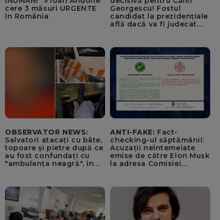
INUMAN!” » Ioan Andone
decisivă pentru Călin
cere 3 măsuri URGENTE
Georgescu! Fostul
în România
candidat la prezidențiale
află dacă va fi judecat
pentru tentativă de
lovitură de stat
OBSERVATOR NEWS:
ANTI-FAKE:
Fact-
Salvatori atacați cu bâte,
checking-ul săptămânii:
topoare și pietre după ce
Acuzații neîntemeiate
au fost confundați cu
emise de către Elon Musk
"ambulanța neagră", în
la adresa Comisiei
Cluj
Europene despre oferta
unui „acord secret”
pentru instaurarea
„cenzurii” pe platforma X