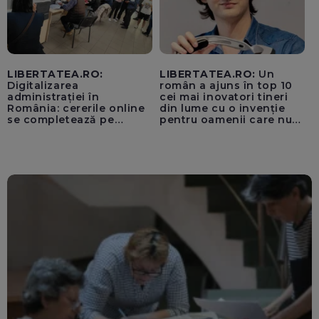
LIBERTATEA.RO:
LIBERTATEA.RO:
Un
Digitalizarea
român a ajuns în top 10
administrației în
cei mai inovatori tineri
România: cererile online
din lume cu o invenție
se completează pe
pentru oamenii care nu
calculatoarele de la
văd: „Are o misiune
ghișee
clară”