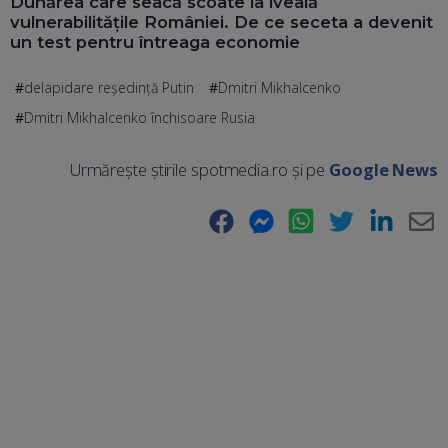
Dunărea care seacă scoate la iveală
vulnerabilitățile României. De ce seceta a devenit
un test pentru întreaga economie
delapidare reședință Putin
Dmitri Mikhalcenko
Dmitri Mikhalcenko închisoare Rusia
Urmărește știrile spotmedia.ro și pe
Google News
Facebook
Messenger
WhatsApp
Twitter
LinkedIn
E-
Ma