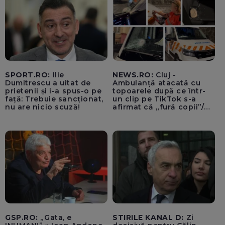
SPORT.RO:
Ilie
NEWS.RO:
Cluj -
Dumitrescu a uitat de
Ambulanță atacată cu
prietenii și i-a spus-o pe
topoarele după ce într-
față: Trebuie sancționat,
un clip pe TikTok s-a
nu are nicio scuză!
afirmat că „fură copii”/
Șoferul autosanitarei a
fost rănit la ochi de
cioburile parbrizului
spart - FOTO, VIDEO
GSP.RO:
„Gata, e
STIRILE KANAL D:
Zi