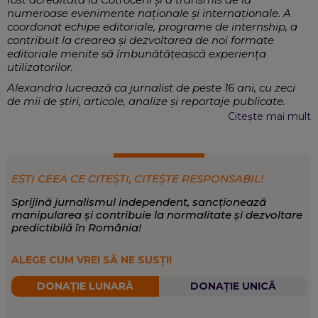
numeroase evenimente naționale și internaționale. A
coordonat echipe editoriale, programe de internship, a
contribuit la crearea și dezvoltarea de noi formate
editoriale menite să îmbunătățească experiența
utilizatorilor.
Alexandra lucrează ca jurnalist de peste 16 ani, cu zeci
de mii de știri, articole, analize și reportaje publicate.
Crede cu tărie în puterea cuvântului și și-a dedicat
Citește mai mult
munca informării corecte a publicului, fără de care o
societate democratică nu poate exista.
Jurnalism, Comunicare, Crearea și
EXPERTIZĂ:
diseminarea mass-media, Strategii de conținut,
EȘTI CEEA CE CITEȘTI, CITEȘTE RESPONSABIL!
Mentorat, Grant-uri
Sprijină jurnalismul independent, sancționează
Eveniment
,
Politică
,
Sănătate
SCRIE DESPRE:
manipularea și contribuie la normalitate și dezvoltare
predictibilă în România!
ALEGE CUM VREI SĂ NE SUSȚII
DONAȚIE LUNARĂ
DONAȚIE UNICĂ