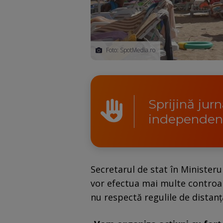
Foto: SpotMedia.ro
Sprijină jur
independen
Secretarul de stat în Minister
vor efectua mai multe controale
nu respectă regulile de distanța