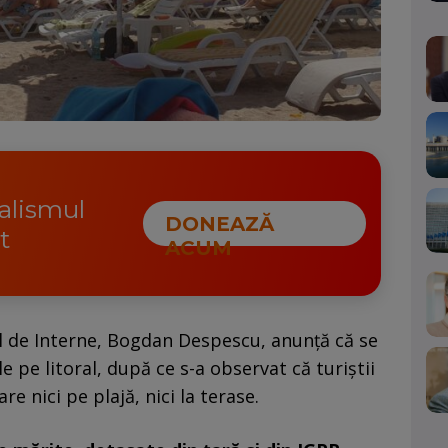
nalismul
DONEAZĂ
t
ACUM
ul de Interne, Bogdan Despescu, anunță că se
 pe litoral, după ce s-a observat că turiștii
re nici pe plajă, nici la terase.