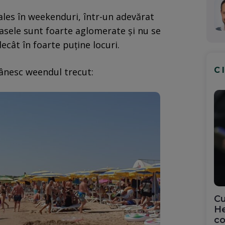
ales în weekenduri, într-un adevărat
erasele sunt foarte aglomerate și nu se
ecât în foarte puține locuri.
C
mânesc weendul trecut:
Cu
He
co