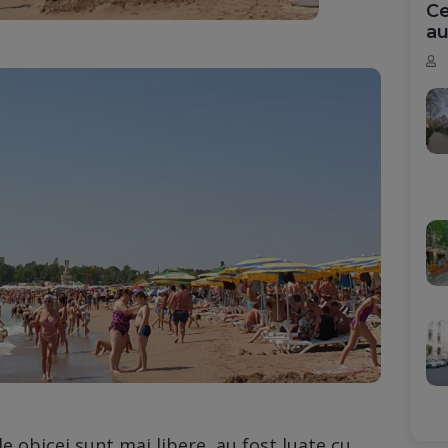
Ce
au
de obicei sunt mai libere, au fost luate cu