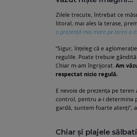
Zilele trecute, întrebat ce măs
litoral, mai ales la terase, pr
o prezență mai mare pe teren a inst
”Sigur, înțeleg că e aglomerați
regulile. Poate trebuie gândit
Chiar m-am îngrijorat.
Am văzu
respectat nicio regulă.
E nevoie de prezența pe teren a
control, pentru a-i determina 
gardă, suntem foarte atenți”, 
Chiar și plajele sălbat