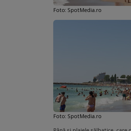
Foto: SpotMedia.ro
Foto: SpotMedia.ro
Până și plajele sălbatice, care 