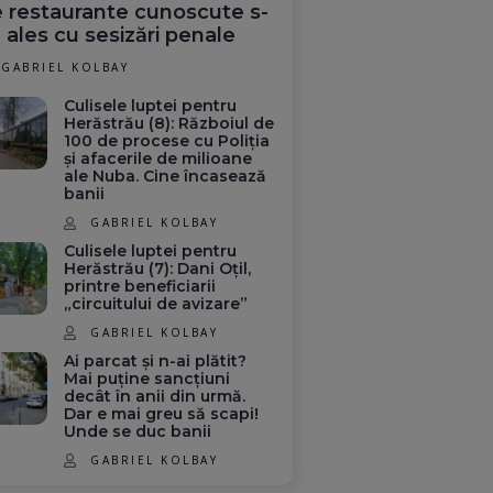
 restaurante cunoscute s-
 ales cu sesizări penale
GABRIEL KOLBAY
Culisele luptei pentru
Herăstrău (8): Războiul de
100 de procese cu Poliția
și afacerile de milioane
ale Nuba. Cine încasează
banii
GABRIEL KOLBAY
Culisele luptei pentru
Herăstrău (7): Dani Oțil,
printre beneficiarii
„circuitului de avizare”
GABRIEL KOLBAY
Ai parcat și n-ai plătit?
Mai puține sancțiuni
decât în anii din urmă.
Dar e mai greu să scapi!
Unde se duc banii
GABRIEL KOLBAY