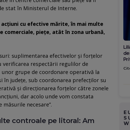
te în centre comerciale sau piețe va fi
e stat în Ministerul de Interne.
acţiuni cu efective mărite, în mai multe
 comerciale, pieţe, atât în zona urbană,
Di
ca
uri: suplimentarea efectivelor şi forţelor
po
 verificarea respectării regulilor de
Cit
a unor grupe de coordonare operativă la
şi în judeţe, sub coordonarea prefecţilor su
rativă şi direcţionarea forţelor către zonele
ancţiuni, dar acolo unde vom constata
te măsurile necesare”.
E
S
te controale pe litoral: Am
W