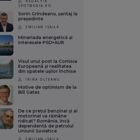
REDACȚIA
SPOTMEDIA.RO
Sorin Grindeanu, șantaj la
președinte
EMILIAN ISAILĂ
Mineriada energetică și
interesele PSD+AUR
Visul unui post la Comisia
Europeană și realitatea
din spatele ușilor închise
IRINA OLTEANU
Motive de optimism de la
Bill Gates
De ce prețul benzinei și al
motorinei va rămâne
ridicat? România, încă
dependentă de petrolul
Uniunii Sovietice
EMILIAN ISAILĂ