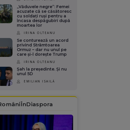
„Văduvele negre”: Femei
acuzate că se căsătoresc
cu soldați ruși pentru a
încasa despăgubiri după
moartea lor
IRINA OLTEANU
Se conturează un acord
privind Strâmtoarea
Ormuz – dar nu unul pe
care și-l dorește Trump
IRINA OLTEANU
Șah la președinte. Și nu
unul 5D
EMILIAN ISAILĂ
RomâniÎnDiaspora