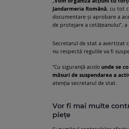
„
Vom organiza acţiuni cu forţe
Jandarmeria Română
, cu tot
documentare şi aprobare a acest
de protejare a cetăţeanului”, 
Secretarul de stat a avertizat 
nu respectă regulile va fi susp
”Cu siguranță acolo
unde se co
măsuri de suspendarea a activ
atenția secretarul de stat.
Vor fi mai multe contr
piețe