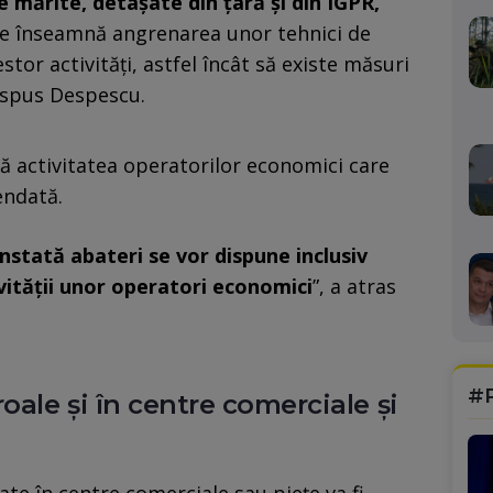
 mărite, detaşate din ţară şi din IGPR,
 ce înseamnă angrenarea unor tehnici de
or activităţi, astfel încât să existe măsuri
a spus Despescu.
că activitatea operatorilor economici care
endată.
nstată abateri se vor dispune inclusiv
ității unor operatori economici
”, a atras
#
oale și în centre comerciale și