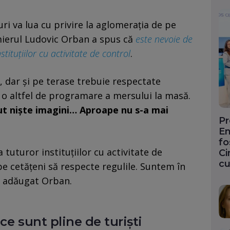
uri va lua cu privire la aglomerația de pe
emierul Ludovic Orban a spus că
este nevoie de
ituțiilor cu activitate de control
.
e, dar și pe terase trebuie respectate
ă o altfel de programare a mersului la masă.
t niște imagini… Aproape nu s-a mai
Pr
En
fo
 tuturor instituțiilor cu activitate de
Ci
cu
pe cetățeni să respecte regulile. Suntem în
a adăugat Orban.
ice sunt pline de turiști