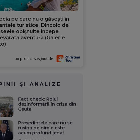
ecia pe care nu o găsești în
iantele turistice. Dincolo de
aseele obișnuite începe
evărata aventură (Galerie
to)
un proiect susținut de
PINII ȘI ANALIZE
Fact check: Rolul
dezinformării în criza din
Ceuta
Președintele care nu se
rușina de nimic este
acum profund jenat