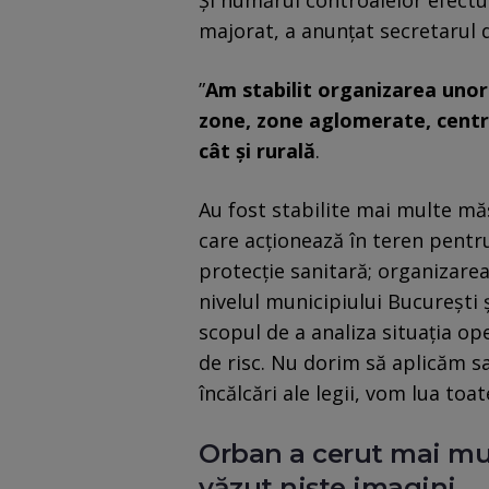
Și numărul controalelor efectua
majorat, a anunțat secretarul d
”
Am stabilit organizarea unor 
zone, zone aglomerate, centre
cât şi rurală
.
Au fost stabilite mai multe măs
care acţionează în teren pentru
protecţie sanitară; organizare
nivelul municipiului Bucureşti 
scopul de a analiza situaţia ope
de risc. Nu dorim să aplicăm s
încălcări ale legii, vom lua toa
Orban a cerut mai mul
văzut niște imagini…