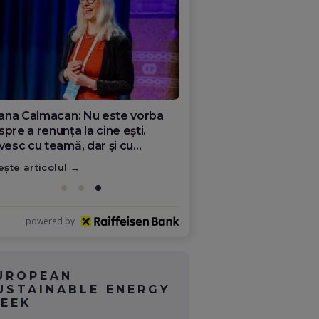
ana Olar, românca de la Google
re demonstrează că diaspora
ate schimba România
ește articolul
powered by
UROPEAN
USTAINABLE ENERGY
EEK