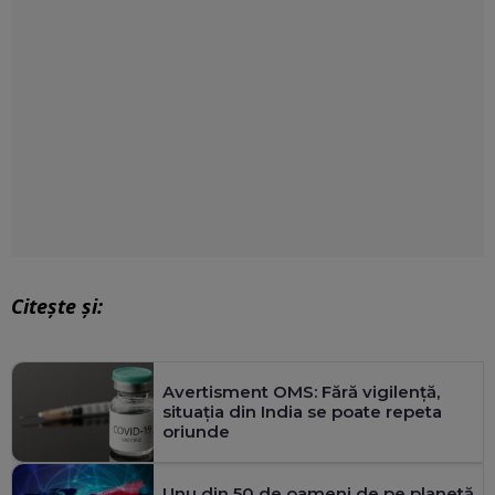
Citește și:
Avertisment OMS: Fără vigilență,
situația din India se poate repeta
oriunde
Unu din 50 de oameni de pe planetă