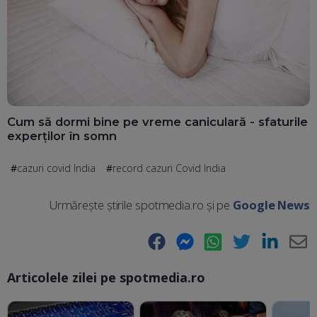
Cum să dormi bine pe vreme caniculară - sfaturile
experților în somn
cazuri covid India
record cazuri Covid India
Urmărește știrile spotmedia.ro și pe
Google News
Facebook
Messenger
WhatsApp
Twitter
LinkedIn
E-
Articolele zilei pe spotmedia.ro
Ma