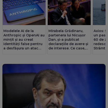
Modelele AI de la
Mirabela Grădinaru,
Axios: SU
Anthropic și OpenAI au
partenera lui Nicușor
un pas 
mințit și au creat
Dan, și-a publicat
60 de zi
identități false pentru
declarațiile de avere și
redesch
a desfășura un atac
de interese. Ce case,
Strâmto
cibernetic
terenuri, datorii și
Teheran
salariu are la Dacia
înțeleg