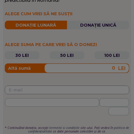
predictibilă în România!
ALEGE CUM VREI SĂ NE SUSȚII
DONAȚIE LUNARĂ
DONAȚIE UNICĂ
ALEGE SUMA PE CARE VREI SĂ O DONEZI
30 LEI
50 LEI
100 LEI
LEI
Altă sumă
*
Continuând donația, accepți
termenii si condițiile
site-ului. Poți vedea în
politica de
confidențialitate
ce date personale colectăm și de ce.