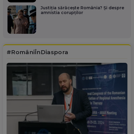
Justiția sărăcește România? Și despre
amnistia corupților
#RomâniÎnDiaspora