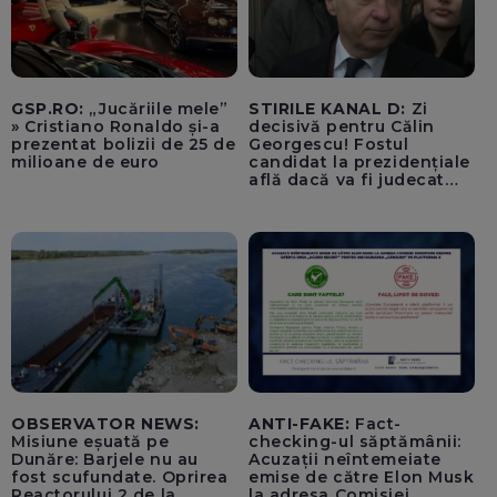
GSP.RO:
„Jucăriile mele”
STIRILE KANAL D:
Zi
» Cristiano Ronaldo și-a
decisivă pentru Călin
prezentat bolizii de 25 de
Georgescu! Fostul
milioane de euro
candidat la prezidențiale
află dacă va fi judecat
pentru tentativă de
lovitură de stat
OBSERVATOR NEWS:
ANTI-FAKE:
Fact-
Misiune eșuată pe
checking-ul săptămânii:
Dunăre: Barjele nu au
Acuzații neîntemeiate
fost scufundate. Oprirea
emise de către Elon Musk
Reactorului 2 de la
la adresa Comisiei