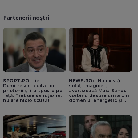
Partenerii noștri
SPORT.RO:
Ilie
NEWS.RO:
„Nu există
Dumitrescu a uitat de
soluții magice”,
prietenii și i-a spus-o pe
avertizează Maia Sandu
față: Trebuie sancționat,
vorbind despre criza din
nu are nicio scuză!
domeniul energetic și
hidrologic. Ea îndeamnă
populația să facă
economii: „Altfel vom
plăti tarife foarte mari”