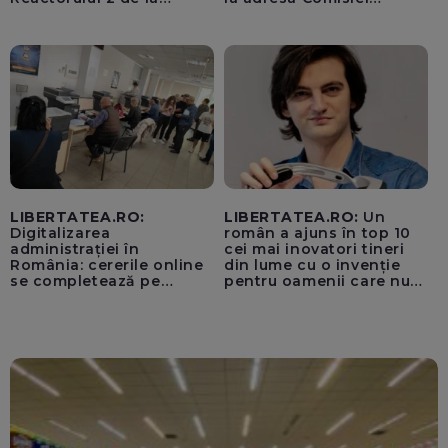
Cernavodă, inevitabilă
Europene despre oferta
unui „acord secret”
pentru instaurarea
„cenzurii” pe platforma X
LIBERTATEA.RO:
LIBERTATEA.RO:
Un
Digitalizarea
român a ajuns în top 10
administrației în
cei mai inovatori tineri
România: cererile online
din lume cu o invenție
se completează pe
pentru oamenii care nu
calculatoarele de la
văd: „Are o misiune
ghișee
clară”