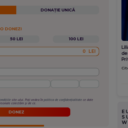
DONAȚIE UNICĂ
 O DONEZI
50 LEI
100 LEI
Di
LEI
ca
po
Cit
ondițiile
site-ului. Poți vedea în
politica de confidențialitate
ce date
rsonale colectăm și de ce.
E
DONEZ
S
W