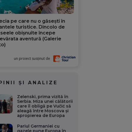
ecia pe care nu o găsești în
iantele turistice. Dincolo de
aseele obișnuite începe
evărata aventură (Galerie
to)
un proiect susținut de
PINII ȘI ANALIZE
Zelenski, prima vizită în
Serbia. Miza unei călătorii
care îl obligă pe Vučić să
aleagă între Moscova și
apropierea de Europa
Pariul Germaniei cu
gazele pune Europa în