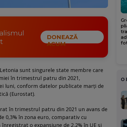
Gr
pl
nalismul
tr
DONEAZĂ
ad
t
fo
ACUM
 Letonia sunt singurele state membre care
iei în trimestrul patru din 2021,
O
i luni, conform datelor publicate marţi de
ică (Eurostat).
trat în trimestrul patru din 2021 un avans de
de 0,3% în zona euro, comparativ cu
a înregistrat o expansiune de 2,2% în UE şi