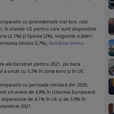
omparativ cu precedentele trei luni, cele
i, în statele UE pentru care sunt disponibile
ria (2,1%) şi Spania (2%), singurele scăderi
 Germania (minus 0,7%),
România (minus
re ale Eurostat pentru 2021, pe baza
l a urcat cu 5,2% în zona euro şi în UE.
comparativ cu perioada similară din 2020,
strat un avans de 4,8% în Uniunea Europeană
o expansiune de 4,1% în UE şi de 3,9% în
eptembrie 2021.