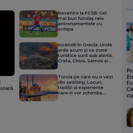
Revenire la FCSB: Cel
mai bun fundaș reia
antrenamentele cu
echipa
Incendii în Grecia: Unde
arde acum și ce zone
turistice sunt sub alertă.
Creta, Chios, Samos și
Ikaria, risc foarte ridicat
Pr
En
Turcia pe care nu o vezi
2
din șezlong. Locuri,
fo
tradiții și experiențe
olară
Ci
care-ți vor schimba
cu
complet felul în care
vezi țara (Galerie foto)