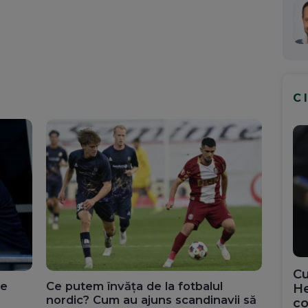
C
Cu
ne
Ce putem învăța de la fotbalul
He
nordic? Cum au ajuns scandinavii să
co