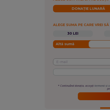
DONAȚIE LUNARĂ
ALEGE SUMA PE CARE VREI SĂ
30 LEI
Altă sumă
*
Continuând donația, accepți
termenii si c
pe