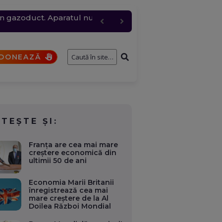
 un gazoduct. Aparatul nu
 și rafale de peste 80
pil de patru ani, au
e întâmplă cu cererile și
 trimite mai multă apă
DONEAZĂ
ITEȘTE ȘI:
Franța are cea mai mare
creștere economică din
ultimii 50 de ani
Economia Marii Britanii
înregistrează cea mai
mare creştere de la Al
Doilea Război Mondial