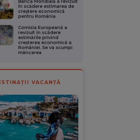
Banca Mondială a revizuit
în scădere estimarea de
creştere economică
pentru România
Comisia Europeană a
revizuit în scădere
estimările privind
creşterea economică a
României. Se va scumpi
mâncarea
ESTINAȚII VACANȚĂ