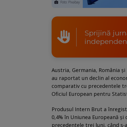
Foto: Pixabay
Sprijină jur
independen
Austria, Germania, România şi
au raportat un declin al econom
comparativ cu precedentele tre
Oficiul European pentru Statist
Produsul Intern Brut a înregis
0,4% în Uniunea Europeană şi 
precedentele trei luni, când s-