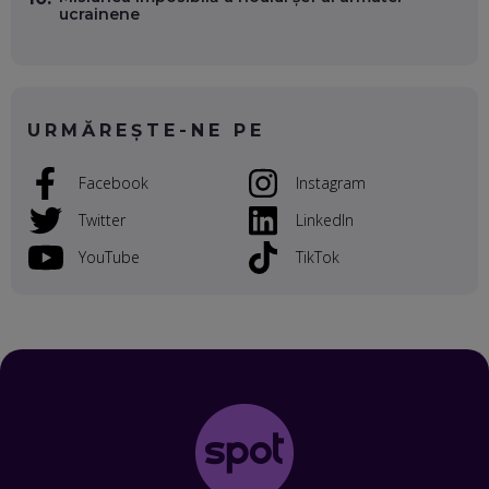
ucrainene
VALENTIN VANCEA, CEO AL PATRIA BANK: AUTOMATIZĂM
PROCESE, DAR CE FACEM CÂND PICĂ BAZA DE DATE, LA
INSTITUȚIILE STATULUI?
EP. 53
URMĂREȘTE-NE PE
VOICU OPREAN (AROBS): CUM CONSTRUIEȘTI O COMPANIE
GLOBALĂ, FĂRĂ SĂ PIERZI LEGĂTURA CU COMUNITATEA
TA LOCALĂ - ȘI CE SĂ DAI ÎNAPOI
Facebook
Instagram
EP. 52
Twitter
LinkedIn
ROBERT GRAUR, FOMO: SPEAKERUL PE SCENĂ, INVITATUL
ÎN SALĂ, DAR ÎNVĂȚĂM UNII DE LA CEILALȚI. VIN JASON
YouTube
TikTok
DERULO, STEVEN BARTLETT ȘI ALȚI PESTE 60 DE
ANTREPRENORI
EP. 51
RADU MOȚOC, TECHSOUP: O TREIME DINTRE
PARTICIPANȚII LA DEZBATERILE DE PE REȚELE SOCIALE
ȚIPĂ, CU FEȚELE ACOPERITE. CUM ÎNVĂȚĂM SĂ DISCUTĂM
ȘI SĂ DECIDEM
EP. 50
CRISTIAN CHINA BIRTA, KOOPERATIVA 2.0: CUM ÎȚI FACI
PROMOVAREA ONLINE. 3 PAȘI CA SĂ RECUNOȘTI „ȚEPARII”