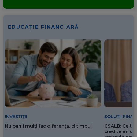
EDUCAȚIE FINANCIARĂ
SOLUȚII FINA
INVESTIȚII
CSALB: Ce tre
Nu banii mulți fac diferența, ci timpul
credite în f
amenda dată 