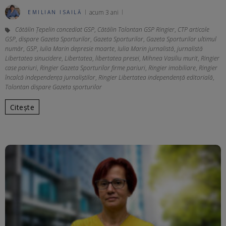
acum 3 ani
EMILIAN ISAILĂ
Cătălin Țepelin concediat GSP
,
Cătălin Tolontan GSP Ringier
,
CTP articole
GSP
,
dispare Gazeta Sporturilor
,
Gazeta Sporturilor
,
Gazeta Sporturilor ultimul
număr
,
GSP
,
Iulia Marin depresie moarte
,
Iulia Marin jurnalistă
,
jurnalistă
Libertatea sinucidere
,
Libertatea
,
libertatea presei
,
Mihnea Vasiliu murit
,
Ringier
case pariuri
,
Ringier Gazeta Sporturilor firme pariuri
,
Ringier imobiliare
,
Ringier
încalcă independența jurnaliștilor
,
Ringier Libertatea independență editorială
,
Tolontan dispare Gazeta sporturilor
Citește