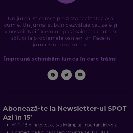
DIN MARKETINGUL DIGITAL
EP. 49
Un jurnalist corect prezintă realitatea așa
TUDOR MIHĂILESCU, FRESHFUL BY EMAG: MAGAZINUL
cum e. Un jurnalist bun dezvăluie cauzele și
VIITORULUI NU ARE TRILIOANE DE PRODUSE. DAR ARE
vinovații. Noi facem un pas înainte si căutam
EXACT CE ÎȚI DOREȘTI
EP. 48
soluții la problemele oamenilor. Facem
jurnalism constructiv.
EDUARD DUMITRAȘCU, ASOCIAȚIA ROMÂNĂ PENTRU
SMART CITY: CUM SE NAȘTE UN ORAȘ INTELIGENT. CE „NU
Împreună schimbăm lumea în care trăim!
PUȘCĂ” LA NOI. ÎN CE DEȘERT SE CONSTRUIEȘTE CEL MAI
MARE „ORAȘ COGNITIV” DIN ISTORIE
EP. 47
NICOLAE ȚIBRIGAN, DIGITAL FORENSIC TEAM: CUM ÎȚI DAI
SEAMA CĂ CINEVA ÎNCEARCĂ SĂ TE MANIPULEZE, ONLINE.
CE-AM ÎNVĂȚAT DIN EPISODUL GEORGESCU
EP. 46
Abonează-te la Newsletter-ul SPOT
MIHAI CEPOI, JOBFUL: SCHIMBĂM MODUL ÎN CARE APLICI
Azi în 15’
LA JOB! CUM DEMONSTREZI ABILITĂȚI ȘI CÂȘTIGI PREMII
Afli în 15 minute tot ce s-a întâmplat important într-o zi
EP. 45
Îl primești de luni până sâmbătă între 19:00 și 20:00