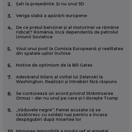
Șah la președinte. Și nu unul 5D
EP. 58
2.
Veriga slabă a apărării europene
3.
MARIUS PAȘCULEA, COFONDATOR AL KULTH: CUM
FOLOSEȘTI TEHNOLOGIA CA SĂ ÎȚI DESCHIZI DRUMUL
De ce prețul benzinei și al motorinei va rămâne
4.
CĂTRE ARTĂ, LA NIVEL GLOBAL
ridicat? România, încă dependentă de petrolul
EP. 57
Uniunii Sovietice
Visul unui post la Comisia Europeană și realitatea
5.
ANDREI AVĂDANEI, BIT SENTINEL: CUM ÎȚI PROTEJEZI
din spatele ușilor închise
EFICIENT VIAȚA ONLINE. ȘI CARE SUNT PRIMII PAȘI ÎNTR-O
CARIERĂ DE „HACKER CU PERMIS”
EP. 56
Motive de optimism de la Bill Gates
6.
Adevăratul bilanț al vizitei lui Zelenski la
7.
DOINA VÎLCEANU, CONTENTSPEED: VREI SUCCES ONLINE?
Washington. Realizări și întrebări fără răspuns
ÎNVAȚĂ AEO ȘI GEO!
EP. 55
Se conturează un acord privind Strâmtoarea
8.
Ormuz – dar nu unul pe care și-l dorește Trump
OLIVIU MATEI, HOLISUN: SOFTWARE DE LA CLUJ PENTRU
„Văduvele negre”: Femei acuzate că se
9.
WASHINGTON, OCHELARI INTELIGENȚI ȘI FERME
căsătoresc cu soldați ruși pentru a încasa
VERTICALE FĂRĂ PĂMÂNT
despăgubiri după moartea lor
EP. 54
Misiunea imposibilă a noului șef al armatei
10.