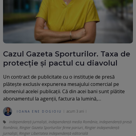
Cazul Gazeta Sporturilor. Taxa de
protecție și pactul cu diavolul
Un contract de publicitate cu o instituție de presă
plătește exclusiv expunerea mesajului comercial pe
domeniul acelei publicații. Că din acei bani sunt plătite
abonamentul la agenții, factura la lumină,…
acum 3 ani
IOANA ENE DOGIOIU
independență jurnaliști
,
independență media România
,
independență presă
România
,
Ringier Gazeta Sporturilor firme pariuri
,
Ringier independență
jurnaliști
,
Ringier Libertatea independență editorială