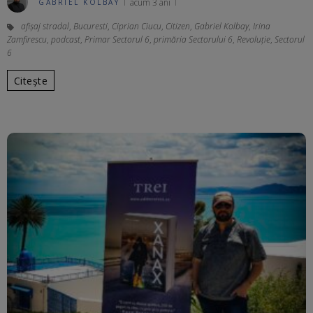
acum 3 ani
GABRIEL KOLBAY
afișaj stradal
,
Bucuresti
,
Ciprian Ciucu
,
Citizen
,
Gabriel Kolbay
,
Irina
Zamfirescu
,
podcast
,
Primar Sectorul 6
,
primăria Sectorului 6
,
Revoluție
,
Sectorul
6
Citește