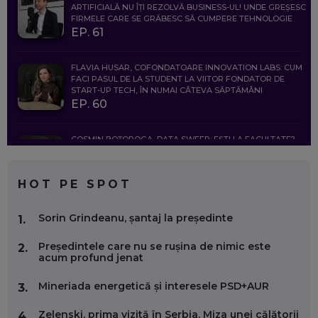
ARTIFICIALĂ NU ÎȚI REZOLVĂ BUSINESS-UL! UNDE GREȘESC
FIRMELE CARE SE GRĂBESC SĂ CUMPERE TEHNOLOGIE
EP. 61
FLAVIA HUSAR, COFONDATOARE INNOVATION LABS: CUM
FACI PASUL DE LA STUDENT LA VIITOR FONDATOR DE
START-UP TECH, ÎN NUMAI CÂTEVA SĂPTĂMÂNI
EP. 60
COSMIN BOȚOROGA, DATA SWEEP: EȘTI LA FACULTATE?
CE SĂ FOLOSEȘTI, CÂND ÎȚI TREBUIE CEVA MAI PRECIS CA
CHATGPT
EP. 59
HOT PE SPOT
MARIO GHENEA, COFONDATOR WORKFLOW TIME: CUM
Sorin Grindeanu, șantaj la președinte
1.
FOLOSEȘTI TEHNOLOGIA CA SĂ FII MAI BUN LA JOB. ȘI CUM
SE VA SCHIMBA MUNCA, ÎN URMĂTORII ANI
Președintele care nu se rușina de nimic este
EP. 58
2.
acum profund jenat
MARIUS PAȘCULEA, COFONDATOR AL KULTH: CUM
Mineriada energetică și interesele PSD+AUR
3.
FOLOSEȘTI TEHNOLOGIA CA SĂ ÎȚI DESCHIZI DRUMUL
CĂTRE ARTĂ, LA NIVEL GLOBAL
Zelenski, prima vizită în Serbia. Miza unei călătorii
4.