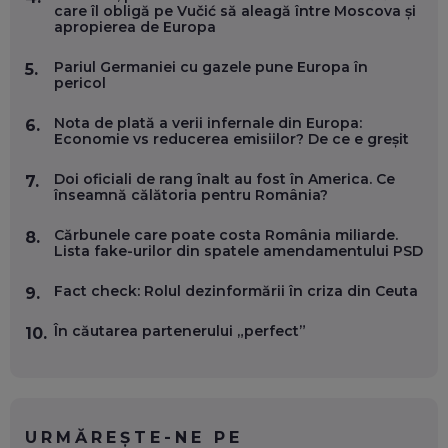
EP. 57
care îl obligă pe Vučić să aleagă între Moscova și
apropierea de Europa
ANDREI AVĂDANEI, BIT SENTINEL: CUM ÎȚI PROTEJEZI
Pariul Germaniei cu gazele pune Europa în
5.
EFICIENT VIAȚA ONLINE. ȘI CARE SUNT PRIMII PAȘI ÎNTR-O
pericol
CARIERĂ DE „HACKER CU PERMIS”
EP. 56
Nota de plată a verii infernale din Europa:
6.
Economie vs reducerea emisiilor? De ce e greșit
DOINA VÎLCEANU, CONTENTSPEED: VREI SUCCES ONLINE?
ÎNVAȚĂ AEO ȘI GEO!
Doi oficiali de rang înalt au fost în America. Ce
7.
înseamnă călătoria pentru România?
EP. 55
Cărbunele care poate costa România miliarde.
8.
Lista fake-urilor din spatele amendamentului PSD
OLIVIU MATEI, HOLISUN: SOFTWARE DE LA CLUJ PENTRU
WASHINGTON, OCHELARI INTELIGENȚI ȘI FERME
VERTICALE FĂRĂ PĂMÂNT
Fact check: Rolul dezinformării în criza din Ceuta
9.
EP. 54
În căutarea partenerului „perfect”
10.
VALENTIN VANCEA, CEO AL PATRIA BANK: AUTOMATIZĂM
PROCESE, DAR CE FACEM CÂND PICĂ BAZA DE DATE, LA
INSTITUȚIILE STATULUI?
EP. 53
URMĂREȘTE-NE PE