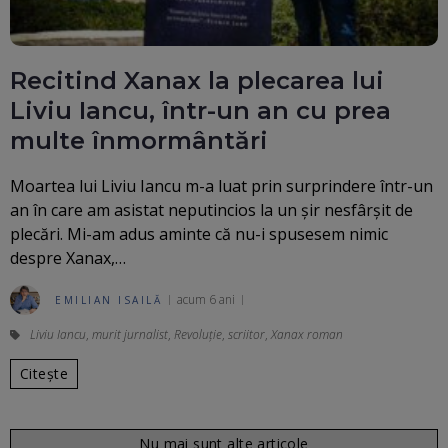
Recitind Xanax la plecarea lui
Liviu Iancu, într-un an cu prea
multe înmormântări
Moartea lui Liviu Iancu m-a luat prin surprindere într-un
an în care am asistat neputincios la un șir nesfârșit de
plecări. Mi-am adus aminte că nu-i spusesem nimic
despre Xanax,…
acum 6 ani
EMILIAN ISAILĂ
Liviu Iancu
,
murit jurnalist
,
Revoluție
,
scriitor
,
Xanax roman
Citește
Nu mai sunt alte articole