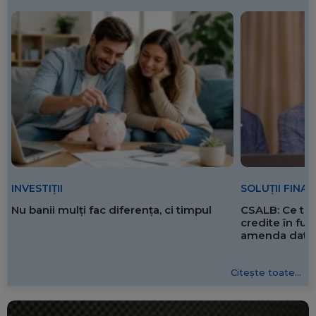
SOLUȚII FINA
INVESTIȚII
CSALB: Ce tre
Nu banii mulți fac diferența, ci timpul
credite în f
amenda dată 
Citește toate...