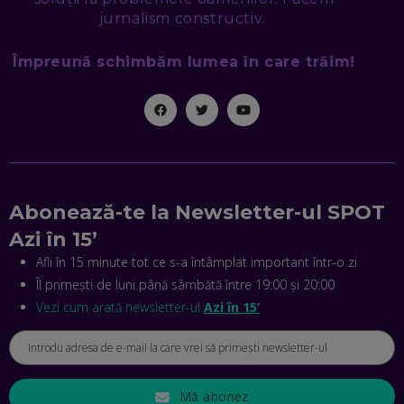
EP. 48
jurnalism constructiv.
EDUARD DUMITRAȘCU, ASOCIAȚIA ROMÂNĂ PENTRU
Împreună schimbăm lumea în care trăim!
SMART CITY: CUM SE NAȘTE UN ORAȘ INTELIGENT. CE „NU
PUȘCĂ” LA NOI. ÎN CE DEȘERT SE CONSTRUIEȘTE CEL MAI
MARE „ORAȘ COGNITIV” DIN ISTORIE
EP. 47
NICOLAE ȚIBRIGAN, DIGITAL FORENSIC TEAM: CUM ÎȚI DAI
SEAMA CĂ CINEVA ÎNCEARCĂ SĂ TE MANIPULEZE, ONLINE.
CE-AM ÎNVĂȚAT DIN EPISODUL GEORGESCU
EP. 46
Abonează-te la Newsletter-ul SPOT
Azi în 15’
MIHAI CEPOI, JOBFUL: SCHIMBĂM MODUL ÎN CARE APLICI
Afli în 15 minute tot ce s-a întâmplat important într-o zi
LA JOB! CUM DEMONSTREZI ABILITĂȚI ȘI CÂȘTIGI PREMII
EP. 45
Îl primești de luni până sâmbătă între 19:00 și 20:00
Vezi cum arată newsletter-ul
Azi în 15’
ANTONIO ENACHE, SENSE4FIT: CUM TE AJUTĂ
TEHNOLOGIA SĂ FACI SPORT, SĂ FII MAI COMPETITIV ȘI SĂ
CÂȘTIGI
EP. 44
Mă abonez