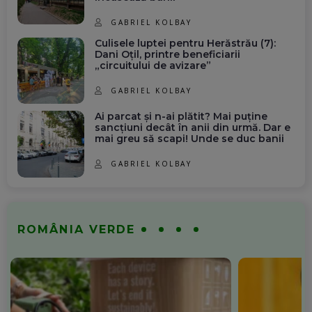
GABRIEL KOLBAY
Culisele luptei pentru Herăstrău (7):
Dani Oțil, printre beneficiarii
„circuitului de avizare”
GABRIEL KOLBAY
Ai parcat și n-ai plătit? Mai puține
sancțiuni decât în anii din urmă. Dar e
mai greu să scapi! Unde se duc banii
GABRIEL KOLBAY
ROMÂNIA VERDE