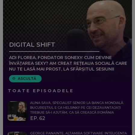
DIGITAL SHIFT
ADI FLOREA, FONDATOR SONEXY: CUM DEVINE
ÎNVĂȚAREA SEXY? AM CREAT REȚEAUA SOCIALĂ CARE
NU TE LASĂ MAI PROST, LA SFÂRȘITUL SESIUNII
ASCULTĂ
TOATE EPISOADELE
ALINA SAVA, SPECIALIST SENIOR LA BANCA MONDIALĂ:
BUCUREȘTIUL E CA HELSINKI! PE CEI DEZAVANTAJAȚI
TREBUIE SĂ-I AJUTĂM, CA SĂ CREASCĂ ROMÂNIA
EP. 62
GEORGE PANAINTE, ALTAMIRA SOFTWARE: INTELIGENȚA