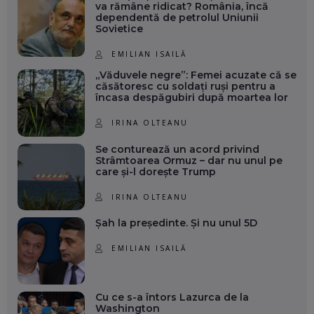
va rămâne ridicat? România, încă
dependentă de petrolul Uniunii
Sovietice
EMILIAN ISAILĂ
„Văduvele negre”: Femei acuzate că se
căsătoresc cu soldați ruși pentru a
încasa despăgubiri după moartea lor
IRINA OLTEANU
Se conturează un acord privind
Strâmtoarea Ormuz – dar nu unul pe
care și-l dorește Trump
IRINA OLTEANU
Șah la președinte. Și nu unul 5D
EMILIAN ISAILĂ
Cu ce s-a întors Lazurca de la
Washington