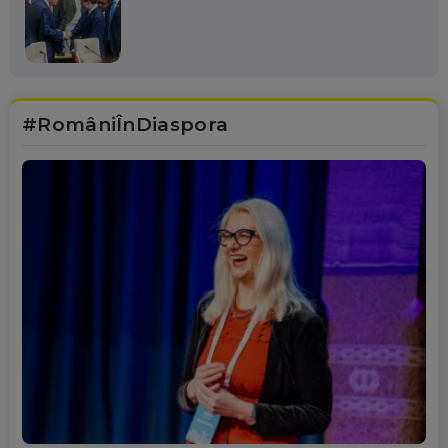
#RomâniÎnDiaspora