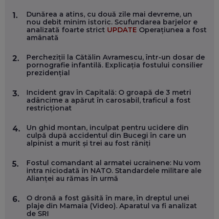
MARIO GHENEA, COFONDATOR WORKFLOW TIME: CUM
Dunărea a atins, cu două zile mai devreme, un
1.
FOLOSEȘTI TEHNOLOGIA CA SĂ FII MAI BUN LA JOB. ȘI CUM
nou debit minim istoric. Scufundarea barjelor e
SE VA SCHIMBA MUNCA, ÎN URMĂTORII ANI
analizată foarte strict
UPDATE
Operațiunea a fost
EP. 58
amânată
Percheziții la Cătălin Avramescu, într-un dosar de
2.
MARIUS PAȘCULEA, COFONDATOR AL KULTH: CUM
pornografie infantilă. Explicația fostului consilier
FOLOSEȘTI TEHNOLOGIA CA SĂ ÎȚI DESCHIZI DRUMUL
prezidențial
CĂTRE ARTĂ, LA NIVEL GLOBAL
EP. 57
Incident grav în Capitală: O groapă de 3 metri
3.
adâncime a apărut în carosabil, traficul a fost
restricționat
ANDREI AVĂDANEI, BIT SENTINEL: CUM ÎȚI PROTEJEZI
EFICIENT VIAȚA ONLINE. ȘI CARE SUNT PRIMII PAȘI ÎNTR-O
CARIERĂ DE „HACKER CU PERMIS”
Un ghid montan, inculpat pentru ucidere din
4.
EP. 56
culpă după accidentul din Bucegi în care un
alpinist a murit și trei au fost răniți
DOINA VÎLCEANU, CONTENTSPEED: VREI SUCCES ONLINE?
Fostul comandant al armatei ucrainene: Nu vom
5.
ÎNVAȚĂ AEO ȘI GEO!
intra niciodată în NATO. Standardele militare ale
Alianței au rămas în urmă
EP. 55
O dronă a fost găsită în mare, în dreptul unei
6.
plaje din Mamaia (Video). Aparatul va fi analizat
OLIVIU MATEI, HOLISUN: SOFTWARE DE LA CLUJ PENTRU
de SRI
WASHINGTON, OCHELARI INTELIGENȚI ȘI FERME