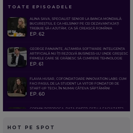
TOATE EPISOADELE
ALINA SAVA, SPECIALIST SENIOR LA BANCA MONDIALĂ:
BUCUREȘTIUL E CA HELSINKI! PE CEI DEZAVANTAJAȚI
TREBUIE SĂ-I AJUTĂM, CA SĂ CREASCĂ ROMÂNIA
EP. 62
GEORGE PANAINTE, ALTAMIRA SOFTWARE: INTELIGENȚA
ARTIFICIALĂ NU ÎȚI REZOLVĂ BUSINESS-UL! UNDE GREȘESC
FIRMELE CARE SE GRĂBESC SĂ CUMPERE TEHNOLOGIE
EP. 61
FLAVIA HUSAR, COFONDATOARE INNOVATION LABS: CUM
FACI PASUL DE LA STUDENT LA VIITOR FONDATOR DE
START-UP TECH, ÎN NUMAI CÂTEVA SĂPTĂMÂNI
EP. 60
COSMIN BOȚOROGA, DATA SWEEP: EȘTI LA FACULTATE?
CE SĂ FOLOSEȘTI, CÂND ÎȚI TREBUIE CEVA MAI PRECIS CA
CHATGPT
EP. 59
HOT PE SPOT