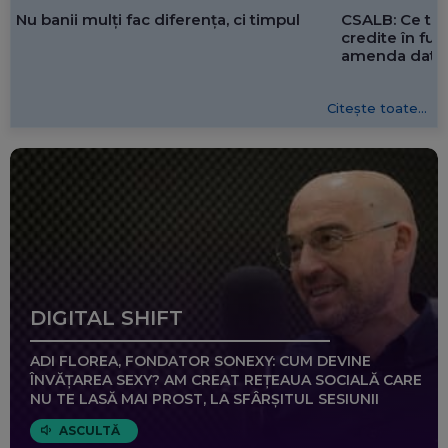
CSALB: Ce tre
Nu banii mulți fac diferența, ci timpul
credite în f
amenda dată 
Citește toate...
DIGITAL SHIFT
ADI FLOREA, FONDATOR SONEXY: CUM DEVINE
ÎNVĂȚAREA SEXY? AM CREAT REȚEAUA SOCIALĂ CARE
NU TE LASĂ MAI PROST, LA SFÂRȘITUL SESIUNII
ASCULTĂ