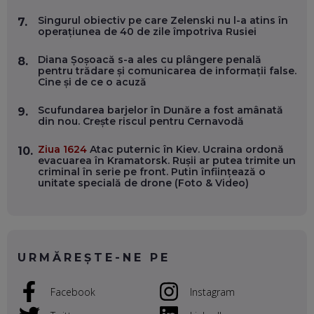
VERTICALE FĂRĂ PĂMÂNT
EP. 54
Singurul obiectiv pe care Zelenski nu l-a atins în
7.
operațiunea de 40 de zile împotriva Rusiei
VALENTIN VANCEA, CEO AL PATRIA BANK: AUTOMATIZĂM
Diana Șoșoacă s-a ales cu plângere penală
8.
PROCESE, DAR CE FACEM CÂND PICĂ BAZA DE DATE, LA
pentru trădare și comunicarea de informații false.
INSTITUȚIILE STATULUI?
Cine și de ce o acuză
EP. 53
Scufundarea barjelor în Dunăre a fost amânată
9.
din nou. Crește riscul pentru Cernavodă
VOICU OPREAN (AROBS): CUM CONSTRUIEȘTI O COMPANIE
GLOBALĂ, FĂRĂ SĂ PIERZI LEGĂTURA CU COMUNITATEA
TA LOCALĂ - ȘI CE SĂ DAI ÎNAPOI
Ziua 1624
Atac puternic în Kiev. Ucraina ordonă
10.
EP. 52
evacuarea în Kramatorsk. Rușii ar putea trimite un
criminal în serie pe front. Putin înființează o
unitate specială de drone (Foto & Video)
ROBERT GRAUR, FOMO: SPEAKERUL PE SCENĂ, INVITATUL
ÎN SALĂ, DAR ÎNVĂȚĂM UNII DE LA CEILALȚI. VIN JASON
DERULO, STEVEN BARTLETT ȘI ALȚI PESTE 60 DE
ANTREPRENORI
EP. 51
URMĂREȘTE-NE PE
RADU MOȚOC, TECHSOUP: O TREIME DINTRE
PARTICIPANȚII LA DEZBATERILE DE PE REȚELE SOCIALE
ȚIPĂ, CU FEȚELE ACOPERITE. CUM ÎNVĂȚĂM SĂ DISCUTĂM
Facebook
Instagram
ȘI SĂ DECIDEM
EP. 50