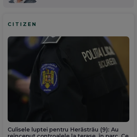
CITIZEN
Culisele luptei pentru Herăstrău (9): Au
reînceput controalele la terase, în parc. Ce