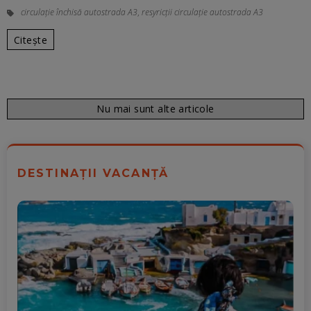
circulație închisă autostrada A3
,
resyricții circulație autostrada A3
Citește
Nu mai sunt alte articole
DESTINAȚII VACANȚĂ