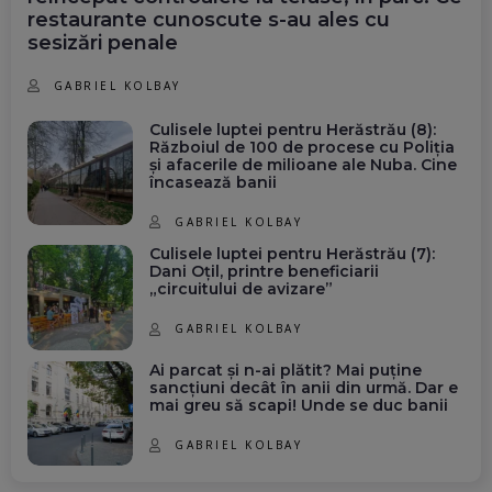
restaurante cunoscute s-au ales cu
sesizări penale
GABRIEL KOLBAY
Culisele luptei pentru Herăstrău (8):
Războiul de 100 de procese cu Poliția
și afacerile de milioane ale Nuba. Cine
încasează banii
GABRIEL KOLBAY
Culisele luptei pentru Herăstrău (7):
Dani Oțil, printre beneficiarii
„circuitului de avizare”
GABRIEL KOLBAY
Ai parcat și n-ai plătit? Mai puține
sancțiuni decât în anii din urmă. Dar e
mai greu să scapi! Unde se duc banii
GABRIEL KOLBAY