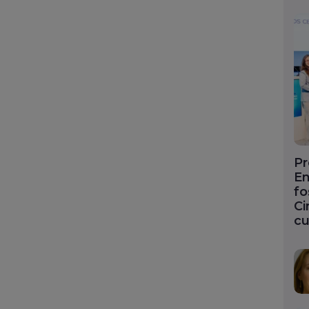
Pr
En
fo
Ci
cu