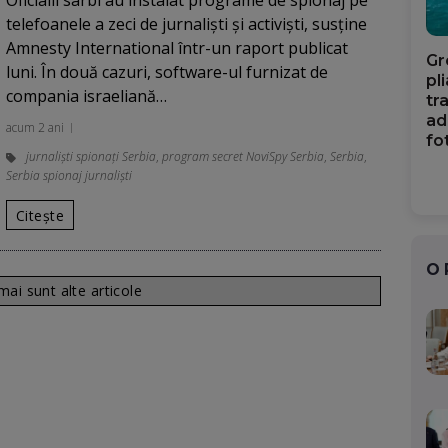
Oficialii sârbi au instalat programe de spionaj pe
telefoanele a zeci de jurnalişti şi activişti, susţine
Amnesty International într-un raport publicat
Gr
luni. În două cazuri, software-ul furnizat de
pl
compania israeliană…
tr
ad
acum 2 ani
fo
jurnalişti spionaţi Serbia
,
program secret NoviSpy Serbia
,
Serbia
,
Serbia spionaj jurnalişti
Citește
O
ai sunt alte articole