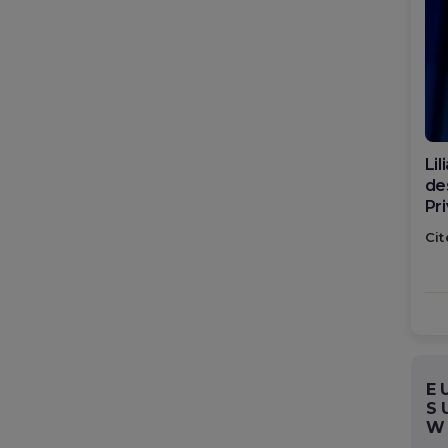
Di
ca
po
Cit
E
S
W