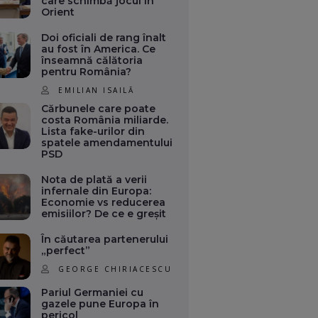
care schimbă jocul în
Orient
Doi oficiali de rang înalt
au fost în America. Ce
înseamnă călătoria
pentru România?
EMILIAN ISAILĂ
Cărbunele care poate
costa România miliarde.
Lista fake-urilor din
spatele amendamentului
PSD
Nota de plată a verii
infernale din Europa:
Economie vs reducerea
emisiilor? De ce e greșit
În căutarea partenerului
„perfect”
GEORGE CHIRIACESCU
Pariul Germaniei cu
gazele pune Europa în
pericol