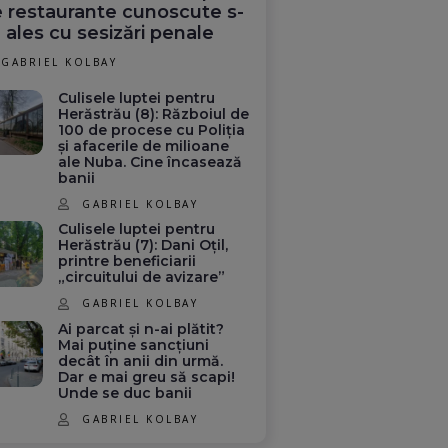
 restaurante cunoscute s-
 ales cu sesizări penale
GABRIEL KOLBAY
Culisele luptei pentru
Herăstrău (8): Războiul de
100 de procese cu Poliția
și afacerile de milioane
ale Nuba. Cine încasează
banii
GABRIEL KOLBAY
Culisele luptei pentru
Herăstrău (7): Dani Oțil,
printre beneficiarii
„circuitului de avizare”
GABRIEL KOLBAY
Ai parcat și n-ai plătit?
Mai puține sancțiuni
decât în anii din urmă.
Dar e mai greu să scapi!
Unde se duc banii
GABRIEL KOLBAY