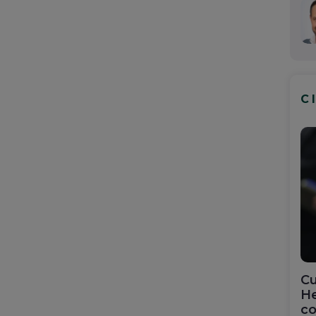
C
Cu
He
co