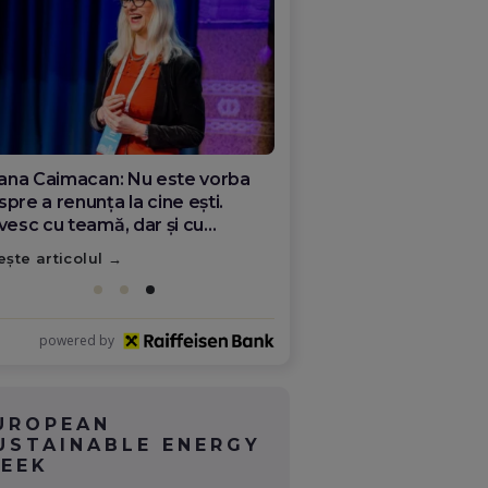
ana Olar, românca de la Google
re demonstrează că diaspora
ate schimba România
ește articolul
powered by
UROPEAN
USTAINABLE ENERGY
EEK