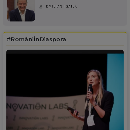
EMILIAN ISAILĂ
#RomâniÎnDiaspora