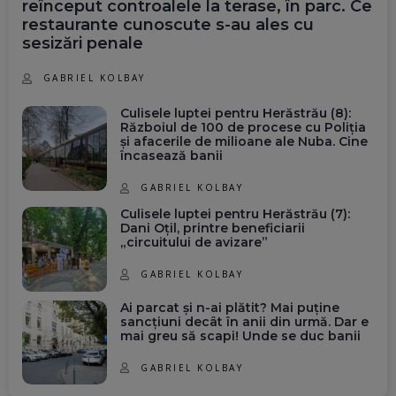
reînceput controalele la terase, în parc. Ce
restaurante cunoscute s-au ales cu
sesizări penale
GABRIEL KOLBAY
Culisele luptei pentru Herăstrău (8):
Războiul de 100 de procese cu Poliția
și afacerile de milioane ale Nuba. Cine
încasează banii
GABRIEL KOLBAY
Culisele luptei pentru Herăstrău (7):
Dani Oțil, printre beneficiarii
„circuitului de avizare”
GABRIEL KOLBAY
Ai parcat și n-ai plătit? Mai puține
sancțiuni decât în anii din urmă. Dar e
mai greu să scapi! Unde se duc banii
GABRIEL KOLBAY