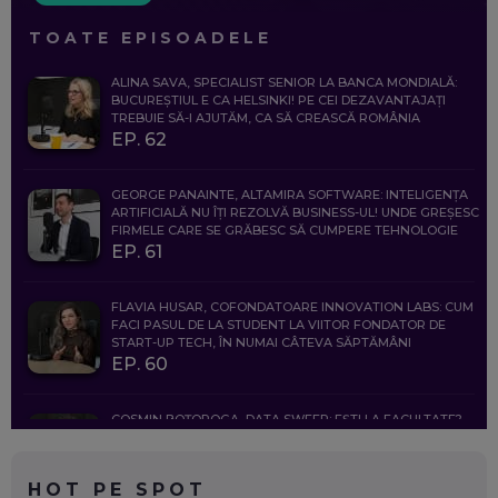
TOATE EPISOADELE
ALINA SAVA, SPECIALIST SENIOR LA BANCA MONDIALĂ:
BUCUREȘTIUL E CA HELSINKI! PE CEI DEZAVANTAJAȚI
TREBUIE SĂ-I AJUTĂM, CA SĂ CREASCĂ ROMÂNIA
EP. 62
GEORGE PANAINTE, ALTAMIRA SOFTWARE: INTELIGENȚA
ARTIFICIALĂ NU ÎȚI REZOLVĂ BUSINESS-UL! UNDE GREȘESC
FIRMELE CARE SE GRĂBESC SĂ CUMPERE TEHNOLOGIE
EP. 61
FLAVIA HUSAR, COFONDATOARE INNOVATION LABS: CUM
FACI PASUL DE LA STUDENT LA VIITOR FONDATOR DE
START-UP TECH, ÎN NUMAI CÂTEVA SĂPTĂMÂNI
EP. 60
COSMIN BOȚOROGA, DATA SWEEP: EȘTI LA FACULTATE?
CE SĂ FOLOSEȘTI, CÂND ÎȚI TREBUIE CEVA MAI PRECIS CA
CHATGPT
EP. 59
HOT PE SPOT