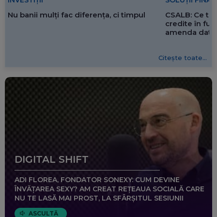
CSALB: Ce tre
Nu banii mulți fac diferența, ci timpul
credite în f
amenda dată 
Citește toate...
DIGITAL SHIFT
ADI FLOREA, FONDATOR SONEXY: CUM DEVINE
ÎNVĂȚAREA SEXY? AM CREAT REȚEAUA SOCIALĂ CARE
NU TE LASĂ MAI PROST, LA SFÂRȘITUL SESIUNII
ASCULTĂ