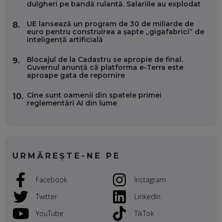
WASHINGTON, OCHELARI INTELIGENȚI ȘI FERME
dulgheri pe bandă rulantă. Salariile au explodat
VERTICALE FĂRĂ PĂMÂNT
EP. 54
UE lansează un program de 30 de miliarde de
8.
euro pentru construirea a șapte „gigafabrici” de
inteligență artificială
VALENTIN VANCEA, CEO AL PATRIA BANK: AUTOMATIZĂM
PROCESE, DAR CE FACEM CÂND PICĂ BAZA DE DATE, LA
Blocajul de la Cadastru se apropie de final.
INSTITUȚIILE STATULUI?
9.
Guvernul anunță că platforma e-Terra este
EP. 53
aproape gata de repornire
VOICU OPREAN (AROBS): CUM CONSTRUIEȘTI O COMPANIE
Cine sunt oamenii din spatele primei
10.
GLOBALĂ, FĂRĂ SĂ PIERZI LEGĂTURA CU COMUNITATEA
reglementări AI din lume
TA LOCALĂ - ȘI CE SĂ DAI ÎNAPOI
EP. 52
ROBERT GRAUR, FOMO: SPEAKERUL PE SCENĂ, INVITATUL
ÎN SALĂ, DAR ÎNVĂȚĂM UNII DE LA CEILALȚI. VIN JASON
URMĂREȘTE-NE PE
DERULO, STEVEN BARTLETT ȘI ALȚI PESTE 60 DE
ANTREPRENORI
EP. 51
Facebook
Instagram
RADU MOȚOC, TECHSOUP: O TREIME DINTRE
Twitter
LinkedIn
PARTICIPANȚII LA DEZBATERILE DE PE REȚELE SOCIALE
ȚIPĂ, CU FEȚELE ACOPERITE. CUM ÎNVĂȚĂM SĂ DISCUTĂM
YouTube
TikTok
ȘI SĂ DECIDEM