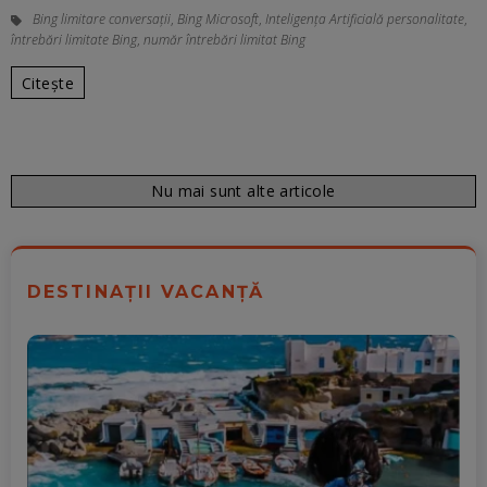
Bing limitare conversații
,
Bing Microsoft
,
Inteligența Artificială personalitate
,
întrebări limitate Bing
,
număr întrebări limitat Bing
Citește
Nu mai sunt alte articole
DESTINAȚII VACANȚĂ