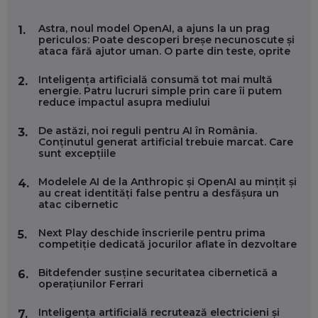
MARIO GHENEA, COFONDATOR WORKFLOW TIME: CUM
Astra, noul model OpenAI, a ajuns la un prag
1.
FOLOSEȘTI TEHNOLOGIA CA SĂ FII MAI BUN LA JOB. ȘI CUM
periculos: Poate descoperi breșe necunoscute și
SE VA SCHIMBA MUNCA, ÎN URMĂTORII ANI
ataca fără ajutor uman. O parte din teste, oprite
EP. 58
Inteligența artificială consumă tot mai multă
2.
energie. Patru lucruri simple prin care îi putem
MARIUS PAȘCULEA, COFONDATOR AL KULTH: CUM
reduce impactul asupra mediului
FOLOSEȘTI TEHNOLOGIA CA SĂ ÎȚI DESCHIZI DRUMUL
CĂTRE ARTĂ, LA NIVEL GLOBAL
EP. 57
De astăzi, noi reguli pentru AI în România.
3.
Conținutul generat artificial trebuie marcat. Care
sunt excepțiile
ANDREI AVĂDANEI, BIT SENTINEL: CUM ÎȚI PROTEJEZI
EFICIENT VIAȚA ONLINE. ȘI CARE SUNT PRIMII PAȘI ÎNTR-O
Modelele AI de la Anthropic și OpenAI au mințit și
4.
CARIERĂ DE „HACKER CU PERMIS”
au creat identități false pentru a desfășura un
EP. 56
atac cibernetic
Next Play deschide înscrierile pentru prima
5.
DOINA VÎLCEANU, CONTENTSPEED: VREI SUCCES ONLINE?
competiție dedicată jocurilor aflate în dezvoltare
ÎNVAȚĂ AEO ȘI GEO!
EP. 55
Bitdefender susține securitatea cibernetică a
6.
operațiunilor Ferrari
OLIVIU MATEI, HOLISUN: SOFTWARE DE LA CLUJ PENTRU
Inteligența artificială recrutează electricieni și
7.