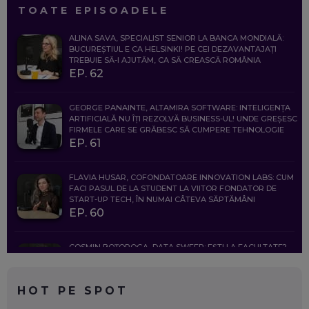
TOATE EPISOADELE
ALINA SAVA, SPECIALIST SENIOR LA BANCA MONDIALĂ:
BUCUREȘTIUL E CA HELSINKI! PE CEI DEZAVANTAJAȚI
TREBUIE SĂ-I AJUTĂM, CA SĂ CREASCĂ ROMÂNIA
EP. 62
GEORGE PANAINTE, ALTAMIRA SOFTWARE: INTELIGENȚA
ARTIFICIALĂ NU ÎȚI REZOLVĂ BUSINESS-UL! UNDE GREȘESC
FIRMELE CARE SE GRĂBESC SĂ CUMPERE TEHNOLOGIE
EP. 61
FLAVIA HUSAR, COFONDATOARE INNOVATION LABS: CUM
FACI PASUL DE LA STUDENT LA VIITOR FONDATOR DE
START-UP TECH, ÎN NUMAI CÂTEVA SĂPTĂMÂNI
EP. 60
COSMIN BOȚOROGA, DATA SWEEP: EȘTI LA FACULTATE?
CE SĂ FOLOSEȘTI, CÂND ÎȚI TREBUIE CEVA MAI PRECIS CA
CHATGPT
EP. 59
HOT PE SPOT