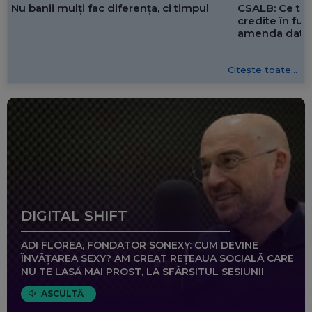
CSALB: Ce tre
Nu banii mulți fac diferența, ci timpul
credite în f
amenda dată 
Citește toate...
DIGITAL SHIFT
ADI FLOREA, FONDATOR SONEXY: CUM DEVINE
ÎNVĂȚAREA SEXY? AM CREAT REȚEAUA SOCIALĂ CARE
NU TE LASĂ MAI PROST, LA SFÂRȘITUL SESIUNII
ASCULTĂ