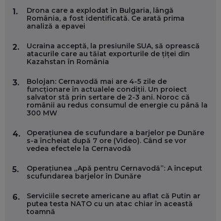
MARIO GHENEA, COFONDATOR WORKFLOW TIME: CUM
Drona care a explodat în Bulgaria, lângă
1.
FOLOSEȘTI TEHNOLOGIA CA SĂ FII MAI BUN LA JOB. ȘI CUM
România, a fost identificată. Ce arată prima
SE VA SCHIMBA MUNCA, ÎN URMĂTORII ANI
analiză a epavei
EP. 58
Ucraina acceptă, la presiunile SUA, să oprească
2.
atacurile care au tăiat exporturile de țiței din
MARIUS PAȘCULEA, COFONDATOR AL KULTH: CUM
Kazahstan în România
FOLOSEȘTI TEHNOLOGIA CA SĂ ÎȚI DESCHIZI DRUMUL
CĂTRE ARTĂ, LA NIVEL GLOBAL
EP. 57
Bolojan: Cernavodă mai are 4-5 zile de
3.
funcționare în actualele condiții. Un proiect
salvator stă prin sertare de 2-3 ani. Noroc că
românii au redus consumul de energie cu până la
ANDREI AVĂDANEI, BIT SENTINEL: CUM ÎȚI PROTEJEZI
300 MW
EFICIENT VIAȚA ONLINE. ȘI CARE SUNT PRIMII PAȘI ÎNTR-O
CARIERĂ DE „HACKER CU PERMIS”
EP. 56
Operațiunea de scufundare a barjelor pe Dunăre
4.
s-a încheiat după 7 ore (Video). Când se vor
vedea efectele la Cernavodă
DOINA VÎLCEANU, CONTENTSPEED: VREI SUCCES ONLINE?
ÎNVAȚĂ AEO ȘI GEO!
Operațiunea „Apă pentru Cernavodă”: A început
5.
scufundarea barjelor în Dunăre
EP. 55
Serviciile secrete americane au aflat că Putin ar
6.
putea testa NATO cu un atac chiar în această
OLIVIU MATEI, HOLISUN: SOFTWARE DE LA CLUJ PENTRU
toamnă
WASHINGTON, OCHELARI INTELIGENȚI ȘI FERME
VERTICALE FĂRĂ PĂMÂNT