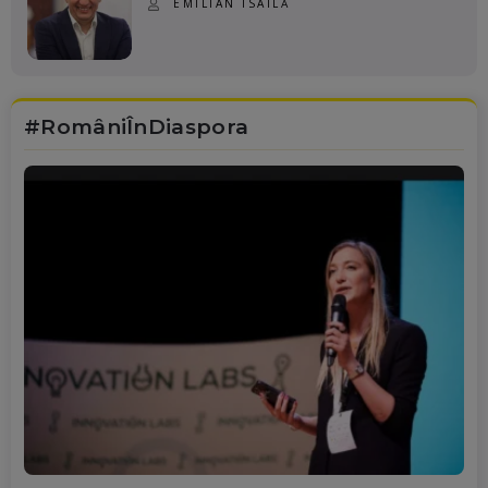
EMILIAN ISAILĂ
#RomâniÎnDiaspora