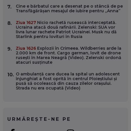
EP. 54
Cine e bărbatul care a desenat pe o stâncă de pe
7.
Transfăgărășan mesajul de iubire pentru „Anna”
VALENTIN VANCEA, CEO AL PATRIA BANK: AUTOMATIZĂM
Ziua 1627
Nicio rachetă rusească interceptată.
8.
PROCESE, DAR CE FACEM CÂND PICĂ BAZA DE DATE, LA
Ucraina atacă două rafinării. Zelenski: SUA vor
INSTITUȚIILE STATULUI?
livra lunar rachete Patriot Ucrainei. Musk nu dă
EP. 53
Starlink pentru lovituri în Rusia
Ziua 1626
Explozii în Crimeea. Wildberries arde la
9.
VOICU OPREAN (AROBS): CUM CONSTRUIEȘTI O COMPANIE
2.000 km de front. Cargo german, lovit de drone
GLOBALĂ, FĂRĂ SĂ PIERZI LEGĂTURA CU COMUNITATEA
rusești în Marea Neagră (Video). Zelenski ordonă
TA LOCALĂ - ȘI CE SĂ DAI ÎNAPOI
atacuri susținute
EP. 52
O ambulanță care ducea la spital un adolescent
10.
ROBERT GRAUR, FOMO: SPEAKERUL PE SCENĂ, INVITATUL
înjunghiat a fost oprită în centrul Ploieștiului și
ÎN SALĂ, DAR ÎNVĂȚĂM UNII DE LA CEILALȚI. VIN JASON
pusă să ocolească din cauza zilelor orașului.
DERULO, STEVEN BARTLETT ȘI ALȚI PESTE 60 DE
Strada nu era ocupată (Video)
ANTREPRENORI
EP. 51
RADU MOȚOC, TECHSOUP: O TREIME DINTRE
PARTICIPANȚII LA DEZBATERILE DE PE REȚELE SOCIALE
ȚIPĂ, CU FEȚELE ACOPERITE. CUM ÎNVĂȚĂM SĂ DISCUTĂM
URMĂREȘTE-NE PE
ȘI SĂ DECIDEM
EP. 50