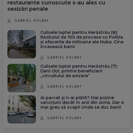
restaurante cunoscute s-au ales cu
sesizări penale
GABRIEL KOLBAY
Culisele luptei pentru Herăstrău (8):
Războiul de 100 de procese cu Poliția
și afacerile de milioane ale Nuba. Cine
încasează banii
GABRIEL KOLBAY
Culisele luptei pentru Herăstrău (7):
Dani Oțil, printre beneficiarii
„circuitului de avizare”
GABRIEL KOLBAY
Ai parcat și n-ai plătit? Mai puține
sancțiuni decât în anii din urmă. Dar e
mai greu să scapi! Unde se duc banii
GABRIEL KOLBAY