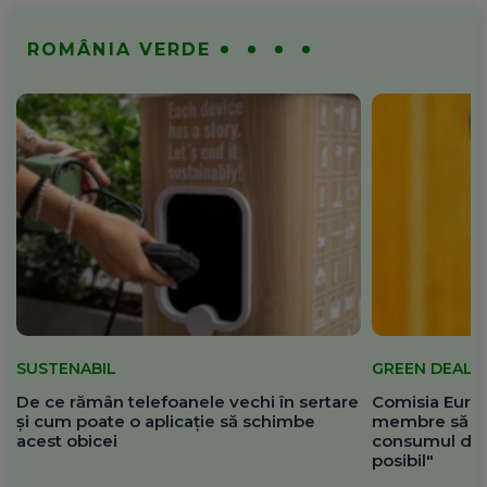
ROMÂNIA VERDE
SUSTENABIL
GREEN DEAL
De ce rămân telefoanele vechi în sertare
Comisia Europ
și cum poate o aplicație să schimbe
membre să re
acest obicei
consumul de 
posibil"