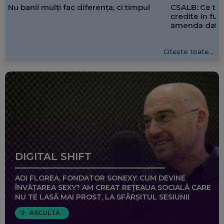
CSALB: Ce tre
Nu banii mulți fac diferența, ci timpul
credite în f
amenda dată 
Citește toate...
DIGITAL SHIFT
ADI FLOREA, FONDATOR SONEXY: CUM DEVINE
ÎNVĂȚAREA SEXY? AM CREAT REȚEAUA SOCIALĂ CARE
NU TE LASĂ MAI PROST, LA SFÂRȘITUL SESIUNII
ASCULTĂ