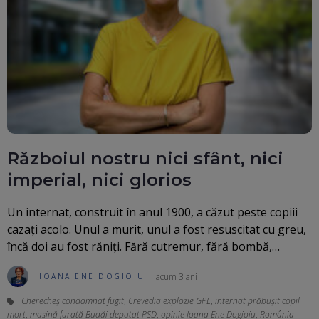
Războiul nostru nici sfânt, nici
imperial, nici glorios
Un internat, construit în anul 1900, a căzut peste copiii
cazați acolo. Unul a murit, unul a fost resuscitat cu greu,
încă doi au fost răniți. Fără cutremur, fără bombă,…
acum 3 ani
IOANA ENE DOGIOIU
Cherecheș condamnat fugit
,
Crevedia explozie GPL
,
internat prăbușit copil
mort
,
mașină furată Budăi deputat PSD
,
opinie Ioana Ene Dogioiu
,
România