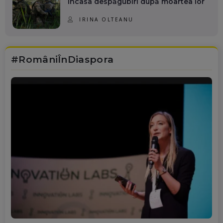
încasa despăgubiri după moartea lor
IRINA OLTEANU
#RomâniÎnDiaspora