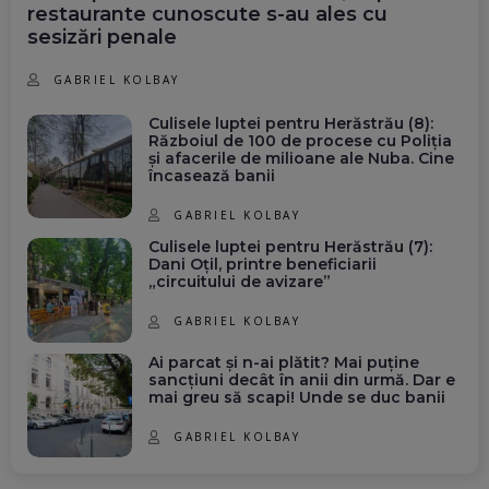
restaurante cunoscute s-au ales cu
sesizări penale
GABRIEL KOLBAY
Culisele luptei pentru Herăstrău (8):
Războiul de 100 de procese cu Poliția
și afacerile de milioane ale Nuba. Cine
încasează banii
GABRIEL KOLBAY
Culisele luptei pentru Herăstrău (7):
Dani Oțil, printre beneficiarii
„circuitului de avizare”
GABRIEL KOLBAY
Ai parcat și n-ai plătit? Mai puține
sancțiuni decât în anii din urmă. Dar e
mai greu să scapi! Unde se duc banii
GABRIEL KOLBAY