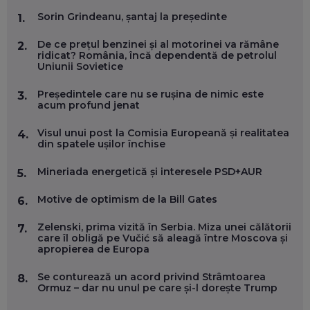
MARIO GHENEA, COFONDATOR WORKFLOW TIME: CUM
Sorin Grindeanu, șantaj la președinte
1.
FOLOSEȘTI TEHNOLOGIA CA SĂ FII MAI BUN LA JOB. ȘI CUM
SE VA SCHIMBA MUNCA, ÎN URMĂTORII ANI
De ce prețul benzinei și al motorinei va rămâne
EP. 58
2.
ridicat? România, încă dependentă de petrolul
Uniunii Sovietice
MARIUS PAȘCULEA, COFONDATOR AL KULTH: CUM
FOLOSEȘTI TEHNOLOGIA CA SĂ ÎȚI DESCHIZI DRUMUL
Președintele care nu se rușina de nimic este
3.
CĂTRE ARTĂ, LA NIVEL GLOBAL
acum profund jenat
EP. 57
Visul unui post la Comisia Europeană și realitatea
4.
din spatele ușilor închise
ANDREI AVĂDANEI, BIT SENTINEL: CUM ÎȚI PROTEJEZI
EFICIENT VIAȚA ONLINE. ȘI CARE SUNT PRIMII PAȘI ÎNTR-O
Mineriada energetică și interesele PSD+AUR
5.
CARIERĂ DE „HACKER CU PERMIS”
EP. 56
Motive de optimism de la Bill Gates
6.
DOINA VÎLCEANU, CONTENTSPEED: VREI SUCCES ONLINE?
Zelenski, prima vizită în Serbia. Miza unei călătorii
7.
ÎNVAȚĂ AEO ȘI GEO!
care îl obligă pe Vučić să aleagă între Moscova și
apropierea de Europa
EP. 55
Se conturează un acord privind Strâmtoarea
8.
Ormuz – dar nu unul pe care și-l dorește Trump
OLIVIU MATEI, HOLISUN: SOFTWARE DE LA CLUJ PENTRU
WASHINGTON, OCHELARI INTELIGENȚI ȘI FERME