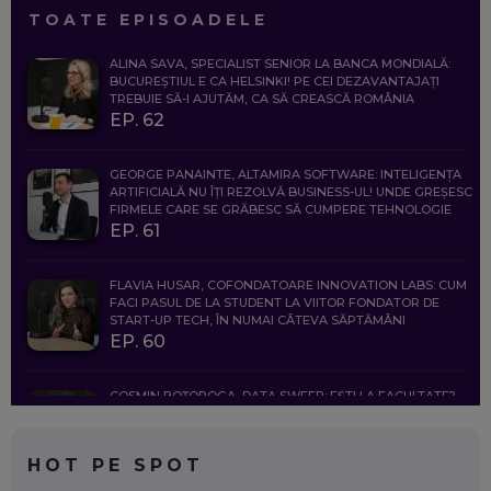
TOATE EPISOADELE
ALINA SAVA, SPECIALIST SENIOR LA BANCA MONDIALĂ:
BUCUREȘTIUL E CA HELSINKI! PE CEI DEZAVANTAJAȚI
TREBUIE SĂ-I AJUTĂM, CA SĂ CREASCĂ ROMÂNIA
EP. 62
GEORGE PANAINTE, ALTAMIRA SOFTWARE: INTELIGENȚA
ARTIFICIALĂ NU ÎȚI REZOLVĂ BUSINESS-UL! UNDE GREȘESC
FIRMELE CARE SE GRĂBESC SĂ CUMPERE TEHNOLOGIE
EP. 61
FLAVIA HUSAR, COFONDATOARE INNOVATION LABS: CUM
FACI PASUL DE LA STUDENT LA VIITOR FONDATOR DE
START-UP TECH, ÎN NUMAI CÂTEVA SĂPTĂMÂNI
EP. 60
COSMIN BOȚOROGA, DATA SWEEP: EȘTI LA FACULTATE?
CE SĂ FOLOSEȘTI, CÂND ÎȚI TREBUIE CEVA MAI PRECIS CA
CHATGPT
EP. 59
HOT PE SPOT