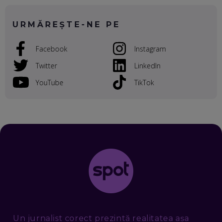
TA LOCALĂ - ȘI CE SĂ DAI ÎNAPOI
EP. 52
URMĂREȘTE-NE PE
ROBERT GRAUR, FOMO: SPEAKERUL PE SCENĂ, INVITATUL
ÎN SALĂ, DAR ÎNVĂȚĂM UNII DE LA CEILALȚI. VIN JASON
Facebook
Instagram
DERULO, STEVEN BARTLETT ȘI ALȚI PESTE 60 DE
ANTREPRENORI
EP. 51
Twitter
LinkedIn
YouTube
TikTok
RADU MOȚOC, TECHSOUP: O TREIME DINTRE
PARTICIPANȚII LA DEZBATERILE DE PE REȚELE SOCIALE
ȚIPĂ, CU FEȚELE ACOPERITE. CUM ÎNVĂȚĂM SĂ DISCUTĂM
ȘI SĂ DECIDEM
EP. 50
CRISTIAN CHINA BIRTA, KOOPERATIVA 2.0: CUM ÎȚI FACI
PROMOVAREA ONLINE. 3 PAȘI CA SĂ RECUNOȘTI „ȚEPARII”
DIN MARKETINGUL DIGITAL
EP. 49
TUDOR MIHĂILESCU, FRESHFUL BY EMAG: MAGAZINUL
VIITORULUI NU ARE TRILIOANE DE PRODUSE. DAR ARE
EXACT CE ÎȚI DOREȘTI
EP. 48
Un jurnalist corect prezintă realitatea așa