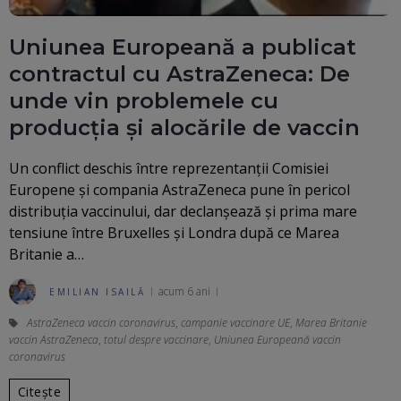
Uniunea Europeană a publicat
contractul cu AstraZeneca: De
unde vin problemele cu
producția și alocările de vaccin
Un conflict deschis între reprezentanții Comisiei
Europene și compania AstraZeneca pune în pericol
distribuția vaccinului, dar declanșează și prima mare
tensiune între Bruxelles și Londra după ce Marea
Britanie a…
acum 6 ani
EMILIAN ISAILĂ
AstraZeneca vaccin coronavirus
,
campanie vaccinare UE
,
Marea Britanie
vaccin AstraZeneca
,
totul despre vaccinare
,
Uniunea Europeană vaccin
coronavirus
Citește