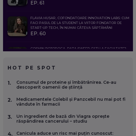
EP. 61
FLAVIA HUSAR, COFONDATOARE INNOVATION LABS: CUM
FACI PASUL DE LA STUDENT LA VIITOR FONDATOR DE
START-UP TECH, ÎN NUMAI CÂTEVA SĂPTĂMÂNI
EP. 60
COSMIN BOȚOROGA, DATA SWEEP: EȘTI LA FACULTATE?
CE SĂ FOLOSEȘTI, CÂND ÎȚI TREBUIE CEVA MAI PRECIS CA
CHATGPT
EP. 59
HOT PE SPOT
MARIO GHENEA, COFONDATOR WORKFLOW TIME: CUM
Consumul de proteine și îmbătrânirea. Ce-au
1.
FOLOSEȘTI TEHNOLOGIA CA SĂ FII MAI BUN LA JOB. ȘI CUM
descoperit oamenii de știință
SE VA SCHIMBA MUNCA, ÎN URMĂTORII ANI
EP. 58
Medicamentele Colebil și Panzcebil nu mai pot fi
2.
vândute în farmacii
MARIUS PAȘCULEA, COFONDATOR AL KULTH: CUM
FOLOSEȘTI TEHNOLOGIA CA SĂ ÎȚI DESCHIZI DRUMUL
Un ingredient de bază din Viagra oprește
3.
CĂTRE ARTĂ, LA NIVEL GLOBAL
răspândirea cancerului – studiu
EP. 57
Canicula aduce un risc mai puțin cunoscut:
4.