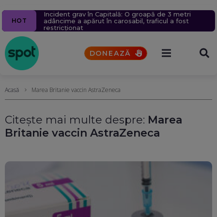
Incident grav în Capitală: O groapă de 3 metri
Criză energetică în România: Transelectrica va
Țara UE care a înregistrat azi un nou record absolut
Haos pe căile ferate din nordul Angliei: O defecțiune
Scufundarea barjelor în Dunăre a fost amânată din
HOT
adâncime a apărut în carosabil, traficul a fost
putea deconecta marii consumatori industriali, dacă
de temperatură
electrică provoacă întârzieri și anulări masive
nou. Crește riscul pentru Cernavodă
restricționat
e nevoie. Populația și spitalele nu vor fi afectate
DONEAZĂ
Acasă
Marea Britanie vaccin AstraZeneca
Citește mai multe despre:
Marea
Britanie vaccin AstraZeneca