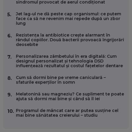
sindromul provocat de aerul condiționat
ANDREI AVĂDANEI, BIT SENTINEL: CUM ÎȚI PROTEJEZI
EFICIENT VIAȚA ONLINE. ȘI CARE SUNT PRIMII PAȘI ÎNTR-O
Jet lag-ul ne dă peste cap organismul: ce putem
5.
CARIERĂ DE „HACKER CU PERMIS”
face ca să ne revenim mai repede după un zbor
EP. 56
lung
Rezistența la antibiotice crește alarmant în
6.
DOINA VÎLCEANU, CONTENTSPEED: VREI SUCCES ONLINE?
rândul copiilor. Două bacterii provoacă îngrijorări
ÎNVAȚĂ AEO ȘI GEO!
deosebite
EP. 55
Personalizarea zâmbetului în era digitală: Cum
7.
designul personalizat și tehnologia DSD
OLIVIU MATEI, HOLISUN: SOFTWARE DE LA CLUJ PENTRU
influențează rezultatul și costul fațetelor dentare
WASHINGTON, OCHELARI INTELIGENȚI ȘI FERME
VERTICALE FĂRĂ PĂMÂNT
Cum să dormi bine pe vreme caniculară –
8.
EP. 54
sfaturile experților în somn
Melatonină sau magneziu? Ce supliment te poate
VALENTIN VANCEA, CEO AL PATRIA BANK: AUTOMATIZĂM
9.
ajuta să dormi mai bine și când să îl iei
PROCESE, DAR CE FACEM CÂND PICĂ BAZA DE DATE, LA
INSTITUȚIILE STATULUI?
EP. 53
Programul de mâncat care ar putea susține cel
10.
mai bine sănătatea creierului – studiu
VOICU OPREAN (AROBS): CUM CONSTRUIEȘTI O COMPANIE
GLOBALĂ, FĂRĂ SĂ PIERZI LEGĂTURA CU COMUNITATEA