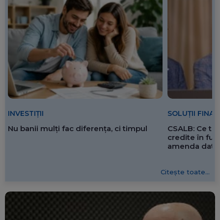
SOLUȚII FINA
INVESTIȚII
CSALB: Ce tre
Nu banii mulți fac diferența, ci timpul
credite în f
amenda dată 
Citește toate...