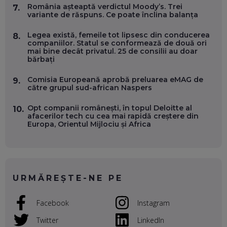
VERTICALE FĂRĂ PĂMÂNT
România așteaptă verdictul Moody’s. Trei
7.
EP. 54
variante de răspuns. Ce poate înclina balanța
Legea există, femeile tot lipsesc din conducerea
8.
VALENTIN VANCEA, CEO AL PATRIA BANK: AUTOMATIZĂM
companiilor. Statul se conformează de două ori
PROCESE, DAR CE FACEM CÂND PICĂ BAZA DE DATE, LA
mai bine decât privatul. 25 de consilii au doar
INSTITUȚIILE STATULUI?
bărbați
EP. 53
Comisia Europeană aprobă preluarea eMAG de
9.
către grupul sud-african Naspers
VOICU OPREAN (AROBS): CUM CONSTRUIEȘTI O COMPANIE
GLOBALĂ, FĂRĂ SĂ PIERZI LEGĂTURA CU COMUNITATEA
TA LOCALĂ - ȘI CE SĂ DAI ÎNAPOI
Opt companii românești, în topul Deloitte al
10.
EP. 52
afacerilor tech cu cea mai rapidă creștere din
Europa, Orientul Mijlociu și Africa
ROBERT GRAUR, FOMO: SPEAKERUL PE SCENĂ, INVITATUL
ÎN SALĂ, DAR ÎNVĂȚĂM UNII DE LA CEILALȚI. VIN JASON
DERULO, STEVEN BARTLETT ȘI ALȚI PESTE 60 DE
ANTREPRENORI
EP. 51
URMĂREȘTE-NE PE
RADU MOȚOC, TECHSOUP: O TREIME DINTRE
PARTICIPANȚII LA DEZBATERILE DE PE REȚELE SOCIALE
Facebook
Instagram
ȚIPĂ, CU FEȚELE ACOPERITE. CUM ÎNVĂȚĂM SĂ DISCUTĂM
ȘI SĂ DECIDEM
Twitter
LinkedIn
EP. 50