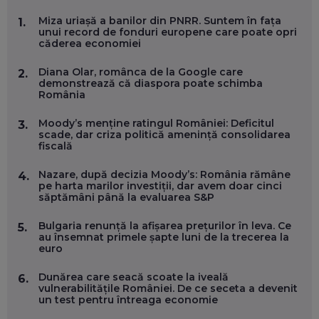
MARIO GHENEA, COFONDATOR WORKFLOW TIME: CUM
Miza uriașă a banilor din PNRR. Suntem în fața
1.
FOLOSEȘTI TEHNOLOGIA CA SĂ FII MAI BUN LA JOB. ȘI CUM
unui record de fonduri europene care poate opri
SE VA SCHIMBA MUNCA, ÎN URMĂTORII ANI
căderea economiei
EP. 58
Diana Olar, românca de la Google care
2.
demonstrează că diaspora poate schimba
MARIUS PAȘCULEA, COFONDATOR AL KULTH: CUM
România
FOLOSEȘTI TEHNOLOGIA CA SĂ ÎȚI DESCHIZI DRUMUL
CĂTRE ARTĂ, LA NIVEL GLOBAL
EP. 57
Moody’s menține ratingul României: Deficitul
3.
scade, dar criza politică amenință consolidarea
fiscală
ANDREI AVĂDANEI, BIT SENTINEL: CUM ÎȚI PROTEJEZI
EFICIENT VIAȚA ONLINE. ȘI CARE SUNT PRIMII PAȘI ÎNTR-O
Nazare, după decizia Moody’s: România rămâne
4.
CARIERĂ DE „HACKER CU PERMIS”
pe harta marilor investiții, dar avem doar cinci
EP. 56
săptămâni până la evaluarea S&P
Bulgaria renunță la afișarea prețurilor în leva. Ce
5.
DOINA VÎLCEANU, CONTENTSPEED: VREI SUCCES ONLINE?
au însemnat primele șapte luni de la trecerea la
ÎNVAȚĂ AEO ȘI GEO!
euro
EP. 55
Dunărea care seacă scoate la iveală
6.
vulnerabilitățile României. De ce seceta a devenit
un test pentru întreaga economie
OLIVIU MATEI, HOLISUN: SOFTWARE DE LA CLUJ PENTRU
WASHINGTON, OCHELARI INTELIGENȚI ȘI FERME