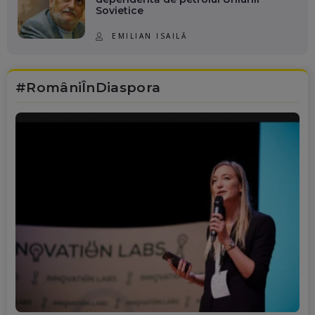
Sovietice
EMILIAN ISAILĂ
#RomâniÎnDiaspora