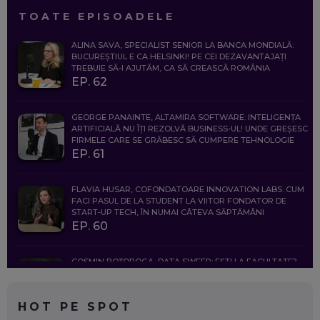
TOATE EPISOADELE
ALINA SAVA, SPECIALIST SENIOR LA BANCA MONDIALĂ:
BUCUREȘTIUL E CA HELSINKI! PE CEI DEZAVANTAJAȚI
TREBUIE SĂ-I AJUTĂM, CA SĂ CREASCĂ ROMÂNIA
EP. 62
GEORGE PANAINTE, ALTAMIRA SOFTWARE: INTELIGENȚA
ARTIFICIALĂ NU ÎȚI REZOLVĂ BUSINESS-UL! UNDE GREȘESC
FIRMELE CARE SE GRĂBESC SĂ CUMPERE TEHNOLOGIE
EP. 61
FLAVIA HUSAR, COFONDATOARE INNOVATION LABS: CUM
FACI PASUL DE LA STUDENT LA VIITOR FONDATOR DE
START-UP TECH, ÎN NUMAI CÂTEVA SĂPTĂMÂNI
EP. 60
COSMIN BOȚOROGA, DATA SWEEP: EȘTI LA FACULTATE?
CE SĂ FOLOSEȘTI, CÂND ÎȚI TREBUIE CEVA MAI PRECIS CA
CHATGPT
EP. 59
HOT PE SPOT