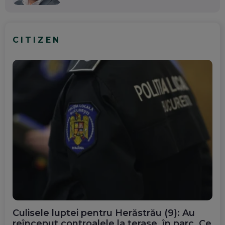
CITIZEN
Culisele luptei pentru Herăstrău (9): Au
reînceput controalele la terase, în parc. Ce