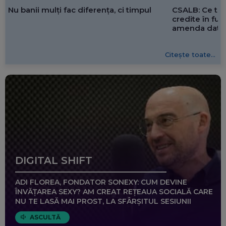
CSALB: Ce tre
Nu banii mulți fac diferența, ci timpul
credite în f
amenda dată 
Citește toate...
DIGITAL SHIFT
ADI FLOREA, FONDATOR SONEXY: CUM DEVINE
ÎNVĂȚAREA SEXY? AM CREAT REȚEAUA SOCIALĂ CARE
NU TE LASĂ MAI PROST, LA SFÂRȘITUL SESIUNII
ASCULTĂ