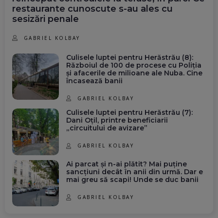
restaurante cunoscute s-au ales cu
sesizări penale
GABRIEL KOLBAY
Culisele luptei pentru Herăstrău (8):
Războiul de 100 de procese cu Poliția
și afacerile de milioane ale Nuba. Cine
încasează banii
GABRIEL KOLBAY
Culisele luptei pentru Herăstrău (7):
Dani Oțil, printre beneficiarii
„circuitului de avizare”
GABRIEL KOLBAY
Ai parcat și n-ai plătit? Mai puține
sancțiuni decât în anii din urmă. Dar e
mai greu să scapi! Unde se duc banii
GABRIEL KOLBAY