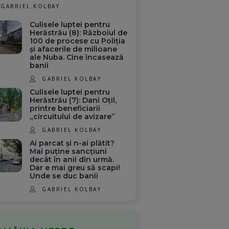
GABRIEL KOLBAY
Culisele luptei pentru
Herăstrău (8): Războiul de
100 de procese cu Poliția
și afacerile de milioane
ale Nuba. Cine încasează
banii
GABRIEL KOLBAY
Culisele luptei pentru
Herăstrău (7): Dani Oțil,
printre beneficiarii
„circuitului de avizare”
GABRIEL KOLBAY
Ai parcat și n-ai plătit?
Mai puține sancțiuni
decât în anii din urmă.
Dar e mai greu să scapi!
Unde se duc banii
GABRIEL KOLBAY