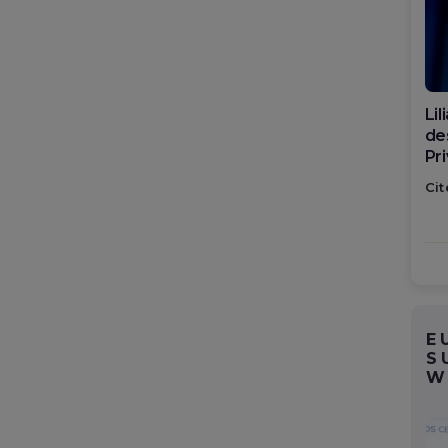
Di
ca
po
Cit
E
S
W