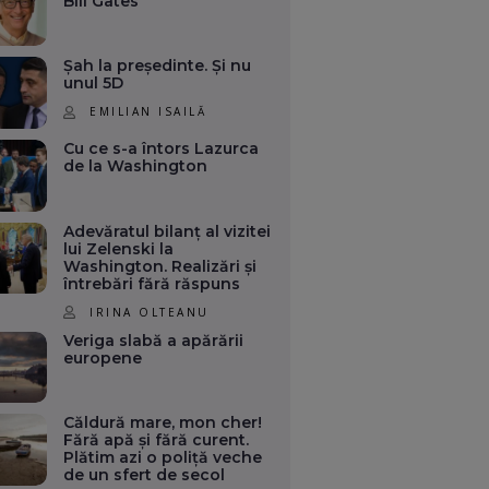
Bill Gates
Șah la președinte. Și nu
unul 5D
EMILIAN ISAILĂ
Cu ce s-a întors Lazurca
de la Washington
Adevăratul bilanț al vizitei
lui Zelenski la
Washington. Realizări și
întrebări fără răspuns
IRINA OLTEANU
Veriga slabă a apărării
europene
Căldură mare, mon cher!
Fără apă și fără curent.
Plătim azi o poliță veche
de un sfert de secol