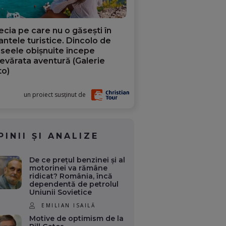
ecia pe care nu o găsești în
iantele turistice. Dincolo de
aseele obișnuite începe
evărata aventură (Galerie
to)
un proiect susținut de
PINII ȘI ANALIZE
De ce prețul benzinei și al
motorinei va rămâne
ridicat? România, încă
dependentă de petrolul
Uniunii Sovietice
EMILIAN ISAILĂ
Motive de optimism de la