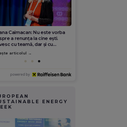
ana Olar, românca de la Google
re demonstrează că diaspora
ate schimba România
ește articolul
powered by
UROPEAN
USTAINABLE ENERGY
EEK