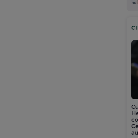
C
Cu
He
co
Ce
au