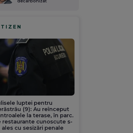
decarbonizat
ITIZEN
lisele luptei pentru
răstrău (9): Au reînceput
ntroalele la terase, în parc.
 restaurante cunoscute s-
 ales cu sesizări penale