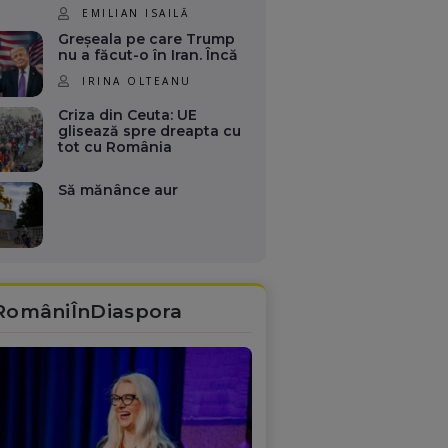
EMILIAN ISAILĂ
Greșeala pe care Trump
nu a făcut-o în Iran. Încă
IRINA OLTEANU
Criza din Ceuta: UE
glisează spre dreapta cu
tot cu România
Să mănânce aur
RomâniÎnDiaspora