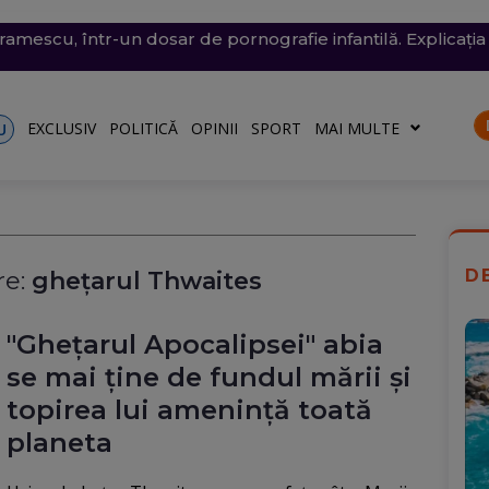
conomie de energie, fără efect: Miercuri, la momentul criti
v exploziv a perturbat traficul pe aeroportul Leipzig, un c
vramescu, într-un dosar de pornografie infantilă. Explicația 
tenera lui Nicușor Dan, și-a publicat declarațiile de avere 
 mare, în dreptul unei plaje din Mamaia (Video). Aparatul v
rii
turile către Ucraina. Rusia, principalul suspect
riu are la Dacia
EXCLUSIV
POLITICĂ
OPINII
SPORT
MAI MULTE
U
D
e:
ghețarul Thwaites
"Ghețarul Apocalipsei" abia
se mai ține de fundul mării şi
topirea lui ameninţă toată
planeta