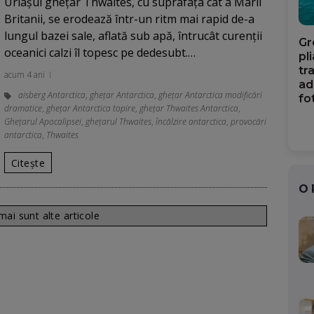
Uriașul ghețar Thwaites, cu suprafața cât a Marii
Britanii, se erodează într-un ritm mai rapid de-a
lungul bazei sale, aflată sub apă, întrucât curenții
Gr
oceanici calzi îl topesc pe dedesubt.…
pl
tr
acum 4 ani
ad
aisberg Antarctica
,
ghețar Antarctica
,
ghețar Antarctica modificări
fo
dramatice
,
ghețar Antarctica topire
,
ghețar Thwaites Antarctica
,
Ghețarul Apocalipsei
,
ghețarul Thwaites
,
încălzire antarctica
,
provocări
antarctica
,
Thwaites
Citește
O
ai sunt alte articole