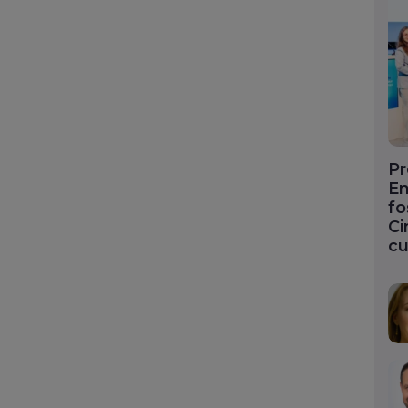
Pr
En
fo
Ci
cu