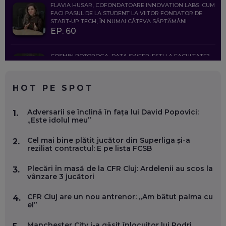
FLAVIA HUSAR, COFONDATOARE INNOVATION LABS: CUM
FACI PASUL DE LA STUDENT LA VIITOR FONDATOR DE
START-UP TECH, ÎN NUMAI CÂTEVA SĂPTĂMÂNI
EP. 60
COSMIN BOȚOROGA, DATA SWEEP: EȘTI LA FACULTATE?
CE SĂ FOLOSEȘTI, CÂND ÎȚI TREBUIE CEVA MAI PRECIS CA
CHATGPT
EP. 59
HOT PE SPOT
MARIO GHENEA, COFONDATOR WORKFLOW TIME: CUM
Adversarii se înclină în fața lui David Popovici:
1.
FOLOSEȘTI TEHNOLOGIA CA SĂ FII MAI BUN LA JOB. ȘI CUM
„Este idolul meu”
SE VA SCHIMBA MUNCA, ÎN URMĂTORII ANI
EP. 58
Cel mai bine plătit jucător din Superliga și-a
2.
reziliat contractul: E pe lista FCSB
MARIUS PAȘCULEA, COFONDATOR AL KULTH: CUM
FOLOSEȘTI TEHNOLOGIA CA SĂ ÎȚI DESCHIZI DRUMUL
Plecări în masă de la CFR Cluj: Ardelenii au scos la
3.
CĂTRE ARTĂ, LA NIVEL GLOBAL
vânzare 3 jucători
EP. 57
CFR Cluj are un nou antrenor: „Am bătut palma cu
4.
el”
ANDREI AVĂDANEI, BIT SENTINEL: CUM ÎȚI PROTEJEZI
EFICIENT VIAȚA ONLINE. ȘI CARE SUNT PRIMII PAȘI ÎNTR-O
Manchester City i-a găsit înlocuitor lui Rodri
CARIERĂ DE „HACKER CU PERMIS”