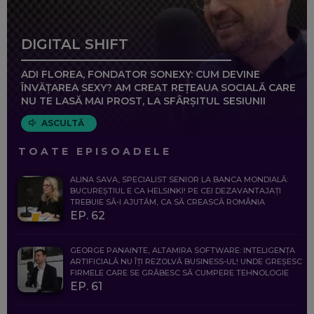
DIGITAL SHIFT
ADI FLOREA, FONDATOR SONEXY: CUM DEVINE
ÎNVĂȚAREA SEXY? AM CREAT REȚEAUA SOCIALĂ CARE
NU TE LASĂ MAI PROST, LA SFÂRȘITUL SESIUNII
ASCULTĂ
TOATE EPISOADELE
ALINA SAVA, SPECIALIST SENIOR LA BANCA MONDIALĂ:
BUCUREȘTIUL E CA HELSINKI! PE CEI DEZAVANTAJAȚI
TREBUIE SĂ-I AJUTĂM, CA SĂ CREASCĂ ROMÂNIA
EP. 62
GEORGE PANAINTE, ALTAMIRA SOFTWARE: INTELIGENȚA
ARTIFICIALĂ NU ÎȚI REZOLVĂ BUSINESS-UL! UNDE GREȘESC
FIRMELE CARE SE GRĂBESC SĂ CUMPERE TEHNOLOGIE
EP. 61