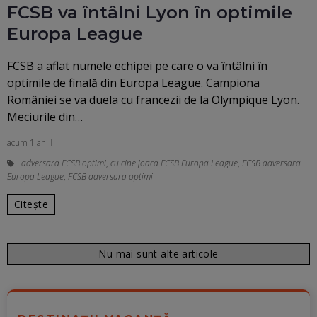
FCSB va întâlni Lyon în optimile
Europa League
FCSB a aflat numele echipei pe care o va întâlni în
optimile de finală din Europa League. Campiona
României se va duela cu francezii de la Olympique Lyon.
Meciurile din…
acum 1 an
adversara FCSB optimi
,
cu cine joaca FCSB Europa League
,
FCSB adversara
Europa League
,
FCSB adversara optimi
Citește
Nu mai sunt alte articole