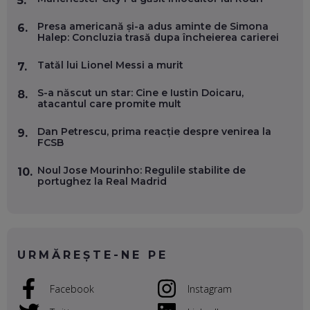
5.
EP. 56
Presa americană și-a adus aminte de Simona
6.
Halep: Concluzia trasă dupa încheierea carierei
DOINA VÎLCEANU, CONTENTSPEED: VREI SUCCES ONLINE?
ÎNVAȚĂ AEO ȘI GEO!
Tatăl lui Lionel Messi a murit
7.
EP. 55
S-a născut un star: Cine e Iustin Doicaru,
8.
atacantul care promite mult
OLIVIU MATEI, HOLISUN: SOFTWARE DE LA CLUJ PENTRU
WASHINGTON, OCHELARI INTELIGENȚI ȘI FERME
Dan Petrescu, prima reacție despre venirea la
9.
VERTICALE FĂRĂ PĂMÂNT
FCSB
EP. 54
Noul Jose Mourinho: Regulile stabilite de
10.
portughez la Real Madrid
VALENTIN VANCEA, CEO AL PATRIA BANK: AUTOMATIZĂM
PROCESE, DAR CE FACEM CÂND PICĂ BAZA DE DATE, LA
INSTITUȚIILE STATULUI?
EP. 53
URMĂREȘTE-NE PE
VOICU OPREAN (AROBS): CUM CONSTRUIEȘTI O COMPANIE
GLOBALĂ, FĂRĂ SĂ PIERZI LEGĂTURA CU COMUNITATEA
TA LOCALĂ - ȘI CE SĂ DAI ÎNAPOI
Facebook
Instagram
EP. 52