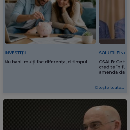
SOLUȚII FINA
INVESTIȚII
CSALB: Ce tre
Nu banii mulți fac diferența, ci timpul
credite în f
amenda dată 
Citește toate...