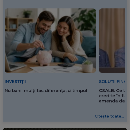
SOLUȚII FINA
INVESTIȚII
CSALB: Ce tre
Nu banii mulți fac diferența, ci timpul
credite în f
amenda dată 
Citește toate...