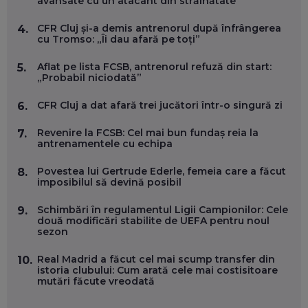
avansate cu un atacant din străinătate
EP. 57
CFR Cluj și-a demis antrenorul după înfrângerea
4.
cu Tromso: „Îi dau afară pe toți”
ANDREI AVĂDANEI, BIT SENTINEL: CUM ÎȚI PROTEJEZI
EFICIENT VIAȚA ONLINE. ȘI CARE SUNT PRIMII PAȘI ÎNTR-O
Aflat pe lista FCSB, antrenorul refuză din start:
5.
CARIERĂ DE „HACKER CU PERMIS”
„Probabil niciodată”
EP. 56
CFR Cluj a dat afară trei jucători într-o singură zi
6.
DOINA VÎLCEANU, CONTENTSPEED: VREI SUCCES ONLINE?
ÎNVAȚĂ AEO ȘI GEO!
Revenire la FCSB: Cel mai bun fundaș reia la
7.
antrenamentele cu echipa
EP. 55
Povestea lui Gertrude Ederle, femeia care a făcut
8.
imposibilul să devină posibil
OLIVIU MATEI, HOLISUN: SOFTWARE DE LA CLUJ PENTRU
WASHINGTON, OCHELARI INTELIGENȚI ȘI FERME
VERTICALE FĂRĂ PĂMÂNT
Schimbări în regulamentul Ligii Campionilor: Cele
9.
EP. 54
două modificări stabilite de UEFA pentru noul
sezon
VALENTIN VANCEA, CEO AL PATRIA BANK: AUTOMATIZĂM
Real Madrid a făcut cel mai scump transfer din
10.
PROCESE, DAR CE FACEM CÂND PICĂ BAZA DE DATE, LA
istoria clubului: Cum arată cele mai costisitoare
INSTITUȚIILE STATULUI?
mutări făcute vreodată
EP. 53