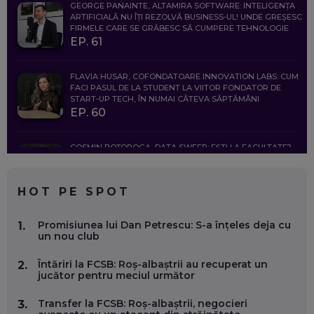
GEORGE PANAINTE, ALTAMIRA SOFTWARE: INTELIGENȚA
ARTIFICIALĂ NU ÎȚI REZOLVĂ BUSINESS-UL! UNDE GREȘESC
FIRMELE CARE SE GRĂBESC SĂ CUMPERE TEHNOLOGIE
EP. 61
FLAVIA HUSAR, COFONDATOARE INNOVATION LABS: CUM
FACI PASUL DE LA STUDENT LA VIITOR FONDATOR DE
START-UP TECH, ÎN NUMAI CÂTEVA SĂPTĂMÂNI
EP. 60
COSMIN BOȚOROGA, DATA SWEEP: EȘTI LA FACULTATE?
CE SĂ FOLOSEȘTI, CÂND ÎȚI TREBUIE CEVA MAI PRECIS CA
CHATGPT
EP. 59
HOT PE SPOT
MARIO GHENEA, COFONDATOR WORKFLOW TIME: CUM
Promisiunea lui Dan Petrescu: S-a înțeles deja cu
1.
FOLOSEȘTI TEHNOLOGIA CA SĂ FII MAI BUN LA JOB. ȘI CUM
un nou club
SE VA SCHIMBA MUNCA, ÎN URMĂTORII ANI
EP. 58
Întăriri la FCSB: Roș-albaștrii au recuperat un
2.
jucător pentru meciul următor
MARIUS PAȘCULEA, COFONDATOR AL KULTH: CUM
FOLOSEȘTI TEHNOLOGIA CA SĂ ÎȚI DESCHIZI DRUMUL
Transfer la FCSB: Roș-albaștrii, negocieri
3.
CĂTRE ARTĂ, LA NIVEL GLOBAL