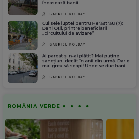
încasează banii
GABRIEL KOLBAY
Culisele luptei pentru Herăstrău (7):
Dani Oțil, printre beneficiarii
„circuitului de avizare”
GABRIEL KOLBAY
Ai parcat și n-ai plătit? Mai puține
sancțiuni decât în anii din urmă. Dar e
mai greu să scapi! Unde se duc banii
GABRIEL KOLBAY
ROMÂNIA VERDE