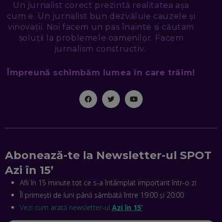
Un jurnalist corect prezintă realitatea așa
EXACT CE ÎȚI DOREȘTI
EP. 48
cum e. Un jurnalist bun dezvăluie cauzele și
vinovații. Noi facem un pas înainte si căutam
EDUARD DUMITRAȘCU, ASOCIAȚIA ROMÂNĂ PENTRU
soluții la problemele oamenilor. Facem
SMART CITY: CUM SE NAȘTE UN ORAȘ INTELIGENT. CE „NU
jurnalism constructiv.
PUȘCĂ” LA NOI. ÎN CE DEȘERT SE CONSTRUIEȘTE CEL MAI
MARE „ORAȘ COGNITIV” DIN ISTORIE
EP. 47
Împreună schimbăm lumea în care trăim!
NICOLAE ȚIBRIGAN, DIGITAL FORENSIC TEAM: CUM ÎȚI DAI
SEAMA CĂ CINEVA ÎNCEARCĂ SĂ TE MANIPULEZE, ONLINE.
CE-AM ÎNVĂȚAT DIN EPISODUL GEORGESCU
EP. 46
MIHAI CEPOI, JOBFUL: SCHIMBĂM MODUL ÎN CARE APLICI
LA JOB! CUM DEMONSTREZI ABILITĂȚI ȘI CÂȘTIGI PREMII
Abonează-te la Newsletter-ul SPOT
EP. 45
Azi în 15’
Afli în 15 minute tot ce s-a întâmplat important într-o zi
ANTONIO ENACHE, SENSE4FIT: CUM TE AJUTĂ
Îl primești de luni până sâmbătă între 19:00 și 20:00
TEHNOLOGIA SĂ FACI SPORT, SĂ FII MAI COMPETITIV ȘI SĂ
CÂȘTIGI
Vezi cum arată newsletter-ul
Azi în 15’
EP. 44