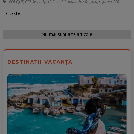
CCR CJUE
,
CCR Secția Specială
,
opinie Ioana Ene Dogioiu
,
reforma CCR
Citește
Nu mai sunt alte articole
DESTINAȚII VACANȚĂ