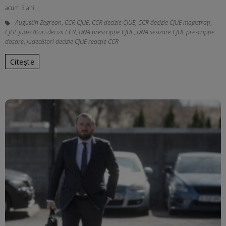
acum 3 ani
Augustin Zegrean
,
CCR CJUE
,
CCR decizie CJUE
,
CCR decizie CJUE magistrați
,
CJUE judecători decizii CCR
,
DNA prescripție CJUE
,
DNA sesizare CJUE prescripție
dosare
,
judecători decizie CJUE reacție CCR
Citește