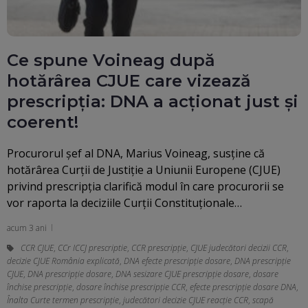
Ce spune Voineag după
hotărârea CJUE care vizează
prescripția: DNA a acționat just și
coerent!
Procurorul şef al DNA, Marius Voineag, susţine că
hotărârea Curţii de Justiţie a Uniunii Europene (CJUE)
privind prescripţia clarifică modul în care procurorii se
vor raporta la deciziile Curţii Constituţionale…
acum 3 ani
CCR CJUE
,
CCr ICCJ prescriptie
,
CCR prescripție
,
CJUE judecători decizii CCR
,
decizie CJUE România explicată
,
DNA efecte prescripție dosare
,
DNA prescripție
CJUE
,
DNA prescripție dosare
,
DNA sesizare CJUE prescripție dosare
,
dosare
închise prescripție
,
dosare închise prescripție CCR
,
efecte prescripție dosare DNA
,
Înalta Curte termen prescripție
,
judecători decizie CJUE reacție CCR
,
scapă