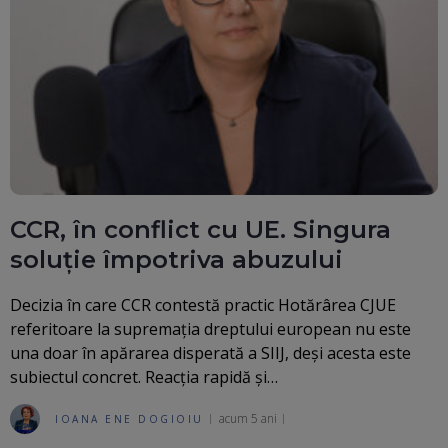
CCR, în conflict cu UE. Singura
soluție împotriva abuzului
Decizia în care CCR contestă practic Hotărârea CJUE
referitoare la supremația dreptului european nu este
una doar în apărarea disperată a SIIJ, deși acesta este
subiectul concret. Reacția rapidă și…
acum 5 ani
IOANA ENE DOGIOIU