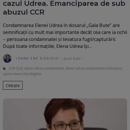
cazul Udrea. Emanciparea de sub
abuzul CCR
Condamnarea Elenei Udrea în dosarul „Gala Bute” are
semnificații cu mult mai importante decât cea care ia ochii
– persoana condamnatei și tevatura fugii/capturării.
După toate informațiile, Elena Udrea își…
acum 4 ani
IOANA ENE DOGIOIU
CCR CJUE
,
Elena Udrea condamnare
,
Elena Udrea condamnată închisoare
,
opinie Ioana Ene Dogioiu
Citește