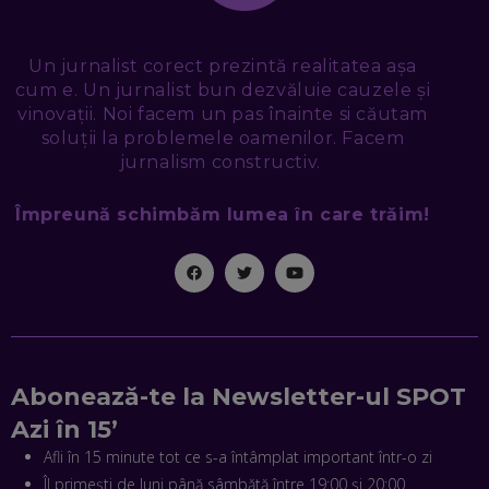
PROMOVAREA ONLINE. 3 PAȘI CA SĂ RECUNOȘTI „ȚEPARII”
DIN MARKETINGUL DIGITAL
EP. 49
Un jurnalist corect prezintă realitatea așa
cum e. Un jurnalist bun dezvăluie cauzele și
TUDOR MIHĂILESCU, FRESHFUL BY EMAG: MAGAZINUL
vinovații. Noi facem un pas înainte si căutam
VIITORULUI NU ARE TRILIOANE DE PRODUSE. DAR ARE
EXACT CE ÎȚI DOREȘTI
soluții la problemele oamenilor. Facem
EP. 48
jurnalism constructiv.
EDUARD DUMITRAȘCU, ASOCIAȚIA ROMÂNĂ PENTRU
Împreună schimbăm lumea în care trăim!
SMART CITY: CUM SE NAȘTE UN ORAȘ INTELIGENT. CE „NU
PUȘCĂ” LA NOI. ÎN CE DEȘERT SE CONSTRUIEȘTE CEL MAI
MARE „ORAȘ COGNITIV” DIN ISTORIE
EP. 47
NICOLAE ȚIBRIGAN, DIGITAL FORENSIC TEAM: CUM ÎȚI DAI
SEAMA CĂ CINEVA ÎNCEARCĂ SĂ TE MANIPULEZE, ONLINE.
CE-AM ÎNVĂȚAT DIN EPISODUL GEORGESCU
EP. 46
Abonează-te la Newsletter-ul SPOT
Azi în 15’
MIHAI CEPOI, JOBFUL: SCHIMBĂM MODUL ÎN CARE APLICI
Afli în 15 minute tot ce s-a întâmplat important într-o zi
LA JOB! CUM DEMONSTREZI ABILITĂȚI ȘI CÂȘTIGI PREMII
EP. 45
Îl primești de luni până sâmbătă între 19:00 și 20:00