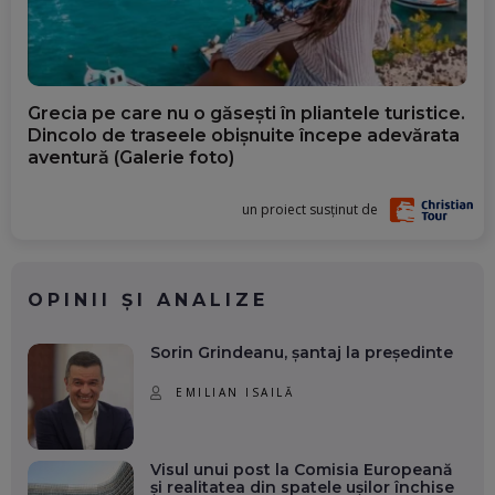
Grecia pe care nu o găsești în pliantele turistice.
Dincolo de traseele obișnuite începe adevărata
aventură (Galerie foto)
un proiect susținut de
OPINII ȘI ANALIZE
Sorin Grindeanu, șantaj la președinte
EMILIAN ISAILĂ
Visul unui post la Comisia Europeană
și realitatea din spatele ușilor închise