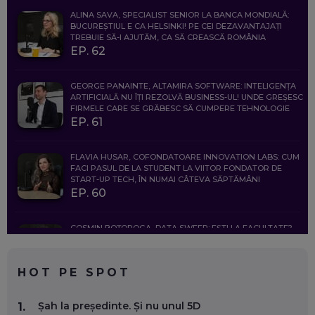
ALINA SAVA, SPECIALIST SENIOR LA BANCA MONDIALĂ:
BUCUREȘTIUL E CA HELSINKI! PE CEI DEZAVANTAJAȚI
TREBUIE SĂ-I AJUTĂM, CA SĂ CREASCĂ ROMÂNIA
EP. 62
GEORGE PANAINTE, ALTAMIRA SOFTWARE: INTELIGENȚA
ARTIFICIALĂ NU ÎȚI REZOLVĂ BUSINESS-UL! UNDE GREȘESC
FIRMELE CARE SE GRĂBESC SĂ CUMPERE TEHNOLOGIE
EP. 61
FLAVIA HUSAR, COFONDATOARE INNOVATION LABS: CUM
FACI PASUL DE LA STUDENT LA VIITOR FONDATOR DE
START-UP TECH, ÎN NUMAI CÂTEVA SĂPTĂMÂNI
EP. 60
COSMIN BOȚOROGA, DATA SWEEP: EȘTI LA FACULTATE?
CE SĂ FOLOSEȘTI, CÂND ÎȚI TREBUIE CEVA MAI PRECIS CA
CHATGPT
EP. 59
HOT PE SPOT
MARIO GHENEA, COFONDATOR WORKFLOW TIME: CUM
Șah la președinte. Și nu unul 5D
1.
FOLOSEȘTI TEHNOLOGIA CA SĂ FII MAI BUN LA JOB. ȘI CUM