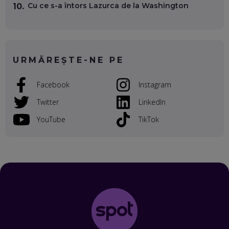
Cu ce s-a întors Lazurca de la Washington
10.
VALENTIN VANCEA, CEO AL PATRIA BANK: AUTOMATIZĂM
PROCESE, DAR CE FACEM CÂND PICĂ BAZA DE DATE, LA
INSTITUȚIILE STATULUI?
EP. 53
URMĂREȘTE-NE PE
VOICU OPREAN (AROBS): CUM CONSTRUIEȘTI O COMPANIE
GLOBALĂ, FĂRĂ SĂ PIERZI LEGĂTURA CU COMUNITATEA
Facebook
Instagram
TA LOCALĂ - ȘI CE SĂ DAI ÎNAPOI
EP. 52
Twitter
LinkedIn
ROBERT GRAUR, FOMO: SPEAKERUL PE SCENĂ, INVITATUL
YouTube
TikTok
ÎN SALĂ, DAR ÎNVĂȚĂM UNII DE LA CEILALȚI. VIN JASON
DERULO, STEVEN BARTLETT ȘI ALȚI PESTE 60 DE
ANTREPRENORI
EP. 51
RADU MOȚOC, TECHSOUP: O TREIME DINTRE
PARTICIPANȚII LA DEZBATERILE DE PE REȚELE SOCIALE
ȚIPĂ, CU FEȚELE ACOPERITE. CUM ÎNVĂȚĂM SĂ DISCUTĂM
ȘI SĂ DECIDEM
EP. 50
CRISTIAN CHINA BIRTA, KOOPERATIVA 2.0: CUM ÎȚI FACI