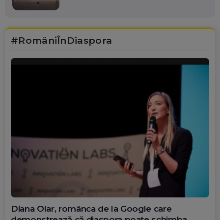
#RomâniÎnDiaspora
Diana Olar, românca de la Google care
demonstrează că diaspora poate schimba