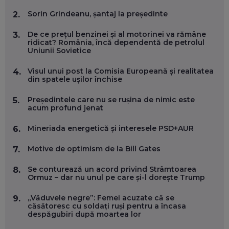
SE VA SCHIMBA MUNCA, ÎN URMĂTORII ANI
Sorin Grindeanu, șantaj la președinte
EP. 58
2.
De ce prețul benzinei și al motorinei va rămâne
3.
MARIUS PAȘCULEA, COFONDATOR AL KULTH: CUM
ridicat? România, încă dependentă de petrolul
FOLOSEȘTI TEHNOLOGIA CA SĂ ÎȚI DESCHIZI DRUMUL
Uniunii Sovietice
CĂTRE ARTĂ, LA NIVEL GLOBAL
EP. 57
Visul unui post la Comisia Europeană și realitatea
4.
din spatele ușilor închise
ANDREI AVĂDANEI, BIT SENTINEL: CUM ÎȚI PROTEJEZI
Președintele care nu se rușina de nimic este
5.
EFICIENT VIAȚA ONLINE. ȘI CARE SUNT PRIMII PAȘI ÎNTR-O
acum profund jenat
CARIERĂ DE „HACKER CU PERMIS”
EP. 56
Mineriada energetică și interesele PSD+AUR
6.
DOINA VÎLCEANU, CONTENTSPEED: VREI SUCCES ONLINE?
Motive de optimism de la Bill Gates
7.
ÎNVAȚĂ AEO ȘI GEO!
EP. 55
Se conturează un acord privind Strâmtoarea
8.
Ormuz – dar nu unul pe care și-l dorește Trump
OLIVIU MATEI, HOLISUN: SOFTWARE DE LA CLUJ PENTRU
„Văduvele negre”: Femei acuzate că se
9.
WASHINGTON, OCHELARI INTELIGENȚI ȘI FERME
căsătoresc cu soldați ruși pentru a încasa
VERTICALE FĂRĂ PĂMÂNT
despăgubiri după moartea lor
EP. 54