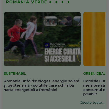
ROMÂNIA VERDE
SUSTENABIL
GREEN DEAL
Romania Unfolds: biogaz, energie solară
Comisia Europ
și geotermală - soluțiile care schimbă
membre să re
harta energetică a României
consumul de 
posibil"
Citește toate...