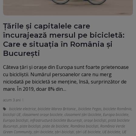
Țările și capitalele care
încurajează mersul pe bicicletă:
Care e situația în România și
București
Câteva țări și orașe din Europa sunt foarte prietenoase
cu bicicliștii. Numărul persoanelor care nu merg
niciodată pe bicicletă se menține, însă, surprinzător de
mare. În 2019, doar 8% din…
acum 3 ani
biciclete electrice
,
biciclete Marea Britanie.
,
biciclete Pegas
,
biciclete România
,
bicicliști UE
,
clasament orașe biciclete
,
clasament țări biciclete
,
Europa biciclete
,
Europa bicicliști
,
infrastructură biciclete București
,
orașe bicicliști
,
pistă biciclete
București
,
piste bicicliști
,
piste de biciclete
,
România bicicliști
,
România Verde
Green Community
,
țări biciclete
,
țări bicicliști
,
țări UE biciclete
,
UE biciclete
,
UE