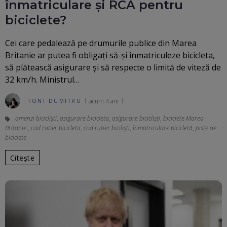
înmatriculare și RCA pentru
biciclete?
Cei care pedalează pe drumurile publice din Marea
Britanie ar putea fi obligați să-și înmatriculeze bicicleta,
să plătească asigurare și să respecte o limită de viteză de
32 km/h. Ministrul…
acum 4 ani
TONI DUMITRU
amenzi bicicliști
,
asigurare bicicleta
,
asigurare bicicliști
,
biciclete Marea
Britanie.
,
cod rutier bicicleta
,
cod rutier biciliști
,
înmatriculare bicicletă
,
piste de
biciclete
Citește