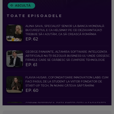
ASCULTĂ
TOATE EPISOADELE
ALINA SAVA, SPECIALIST SENIOR LA BANCA MONDIALĂ:
BUCUREȘTIUL E CA HELSINKI! PE CEI DEZAVANTAJAȚI
TREBUIE SĂ-I AJUTĂM, CA SĂ CREASCĂ ROMÂNIA
EP. 62
GEORGE PANAINTE, ALTAMIRA SOFTWARE: INTELIGENȚA
ARTIFICIALĂ NU ÎȚI REZOLVĂ BUSINESS-UL! UNDE GREȘESC
FIRMELE CARE SE GRĂBESC SĂ CUMPERE TEHNOLOGIE
EP. 61
FLAVIA HUSAR, COFONDATOARE INNOVATION LABS: CUM
FACI PASUL DE LA STUDENT LA VIITOR FONDATOR DE
START-UP TECH, ÎN NUMAI CÂTEVA SĂPTĂMÂNI
EP. 60
COSMIN BOȚOROGA, DATA SWEEP: EȘTI LA FACULTATE?
CE SĂ FOLOSEȘTI, CÂND ÎȚI TREBUIE CEVA MAI PRECIS CA
CHATGPT