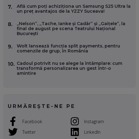
OLIVIU MATEI, HOLISUN: SOFTWARE DE LA CLUJ PENTRU
Află cum poți achiziționa un Samsung S25 Ultra la
7.
WASHINGTON, OCHELARI INTELIGENȚI ȘI FERME
un preț avantajos de la YZZY Suceava!
VERTICALE FĂRĂ PĂMÂNT
EP. 54
„Nelson”, „Tache, Ianke și Cadâr” și „Gaițele”, la
8.
final de august pe scena Teatrului Național
București
VALENTIN VANCEA, CEO AL PATRIA BANK: AUTOMATIZĂM
PROCESE, DAR CE FACEM CÂND PICĂ BAZA DE DATE, LA
Wolt lansează funcția split payments, pentru
INSTITUȚIILE STATULUI?
9.
comenzile de grup, în România
EP. 53
Cadoul potrivit nu se alege la întâmplare: cum
10.
VOICU OPREAN (AROBS): CUM CONSTRUIEȘTI O COMPANIE
transformă personalizarea un gest într-o
GLOBALĂ, FĂRĂ SĂ PIERZI LEGĂTURA CU COMUNITATEA
amintire
TA LOCALĂ - ȘI CE SĂ DAI ÎNAPOI
EP. 52
ROBERT GRAUR, FOMO: SPEAKERUL PE SCENĂ, INVITATUL
ÎN SALĂ, DAR ÎNVĂȚĂM UNII DE LA CEILALȚI. VIN JASON
URMĂREȘTE-NE PE
DERULO, STEVEN BARTLETT ȘI ALȚI PESTE 60 DE
ANTREPRENORI
EP. 51
Facebook
Instagram
RADU MOȚOC, TECHSOUP: O TREIME DINTRE
Twitter
LinkedIn
PARTICIPANȚII LA DEZBATERILE DE PE REȚELE SOCIALE
ȚIPĂ, CU FEȚELE ACOPERITE. CUM ÎNVĂȚĂM SĂ DISCUTĂM