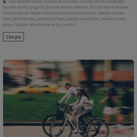
bani bicicleta muncă
,
bicicleta serviciu bani
,
bicicleta serviciu bonificație
,
bicicleta serviciu program
,
bicicletă serviciu subvenție
,
biciclete Marea Britanie.
,
biciclete Olanda
,
Made In EU analiză Uniunea Europeană
,
navetiști bicicleta
bani
,
oferte biciclete
,
pedalat job bani
,
pedalat muncă bani
,
pedalat serviciu
,
prețuri biciclete
,
România Verde Eu și mediul
Citește