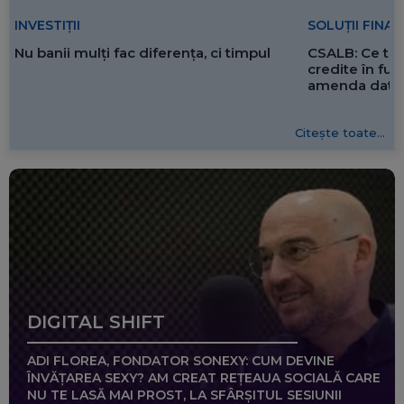
SOLUȚII FINA
INVESTIȚII
CSALB: Ce tre
Nu banii mulți fac diferența, ci timpul
credite în f
amenda dată 
Citește toate...
DIGITAL SHIFT
ADI FLOREA, FONDATOR SONEXY: CUM DEVINE
ÎNVĂȚAREA SEXY? AM CREAT REȚEAUA SOCIALĂ CARE
NU TE LASĂ MAI PROST, LA SFÂRȘITUL SESIUNII