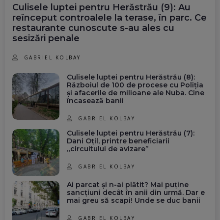
Culisele luptei pentru Herăstrău (9): Au
reînceput controalele la terase, în parc. Ce
restaurante cunoscute s-au ales cu
sesizări penale
GABRIEL KOLBAY
Culisele luptei pentru Herăstrău (8):
Războiul de 100 de procese cu Poliția
și afacerile de milioane ale Nuba. Cine
încasează banii
GABRIEL KOLBAY
Culisele luptei pentru Herăstrău (7):
Dani Oțil, printre beneficiarii
„circuitului de avizare”
GABRIEL KOLBAY
Ai parcat și n-ai plătit? Mai puține
sancțiuni decât în anii din urmă. Dar e
mai greu să scapi! Unde se duc banii
GABRIEL KOLBAY