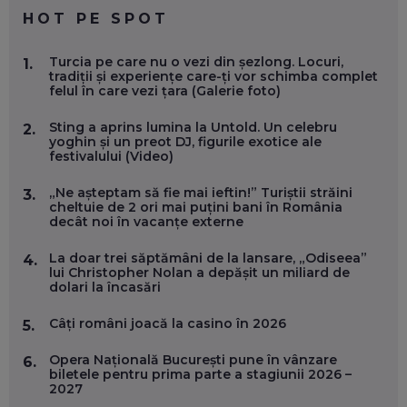
EP. 59
HOT PE SPOT
MARIO GHENEA, COFONDATOR WORKFLOW TIME: CUM
Turcia pe care nu o vezi din șezlong. Locuri,
1.
FOLOSEȘTI TEHNOLOGIA CA SĂ FII MAI BUN LA JOB. ȘI CUM
tradiții și experiențe care-ți vor schimba complet
SE VA SCHIMBA MUNCA, ÎN URMĂTORII ANI
felul în care vezi țara (Galerie foto)
EP. 58
Sting a aprins lumina la Untold. Un celebru
2.
yoghin și un preot DJ, figurile exotice ale
MARIUS PAȘCULEA, COFONDATOR AL KULTH: CUM
festivalului (Video)
FOLOSEȘTI TEHNOLOGIA CA SĂ ÎȚI DESCHIZI DRUMUL
CĂTRE ARTĂ, LA NIVEL GLOBAL
EP. 57
„Ne așteptam să fie mai ieftin!” Turiștii străini
3.
cheltuie de 2 ori mai puțini bani în România
decât noi în vacanțe externe
ANDREI AVĂDANEI, BIT SENTINEL: CUM ÎȚI PROTEJEZI
EFICIENT VIAȚA ONLINE. ȘI CARE SUNT PRIMII PAȘI ÎNTR-O
La doar trei săptămâni de la lansare, „Odiseea”
4.
CARIERĂ DE „HACKER CU PERMIS”
lui Christopher Nolan a depășit un miliard de
EP. 56
dolari la încasări
Câți români joacă la casino în 2026
5.
DOINA VÎLCEANU, CONTENTSPEED: VREI SUCCES ONLINE?
ÎNVAȚĂ AEO ȘI GEO!
Opera Națională București pune în vânzare
6.
EP. 55
biletele pentru prima parte a stagiunii 2026 –
2027