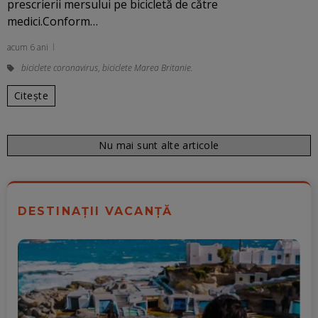
prescrierii mersului pe bicicletă de către
medici.Conform…
acum 6 ani
biciclete coronavirus
,
biciclete Marea Britanie.
Citește
Nu mai sunt alte articole
DESTINAȚII VACANȚĂ