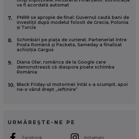
timp impozitele. Ministerul Finanțelor: bonificația
OLIVIU MATEI, HOLISUN: SOFTWARE DE LA CLUJ PENTRU
va fi acordată automat
WASHINGTON, OCHELARI INTELIGENȚI ȘI FERME
VERTICALE FĂRĂ PĂMÂNT
EP. 54
PNRR se apropie de final: Guvernul caută bani de
7.
investiții după modelul folosit de Grecia, Polonia
și Turcia
VALENTIN VANCEA, CEO AL PATRIA BANK: AUTOMATIZĂM
PROCESE, DAR CE FACEM CÂND PICĂ BAZA DE DATE, LA
Schimbări pe piața de curierat. Parteneriat între
8.
INSTITUȚIILE STATULUI?
Poșta Română și Packeta, Sameday a finalizat
EP. 53
achiziția Cargus
Diana Olar, românca de la Google care
9.
VOICU OPREAN (AROBS): CUM CONSTRUIEȘTI O COMPANIE
demonstrează că diaspora poate schimba
GLOBALĂ, FĂRĂ SĂ PIERZI LEGĂTURA CU COMUNITATEA
România
TA LOCALĂ - ȘI CE SĂ DAI ÎNAPOI
EP. 52
Black Friday-ul motorinei: întâi s-a scumpit, apoi
10.
ne-o vând drept „ieftinire”
ROBERT GRAUR, FOMO: SPEAKERUL PE SCENĂ, INVITATUL
ÎN SALĂ, DAR ÎNVĂȚĂM UNII DE LA CEILALȚI. VIN JASON
DERULO, STEVEN BARTLETT ȘI ALȚI PESTE 60 DE
ANTREPRENORI
EP. 51
URMĂREȘTE-NE PE
RADU MOȚOC, TECHSOUP: O TREIME DINTRE
PARTICIPANȚII LA DEZBATERILE DE PE REȚELE SOCIALE
ȚIPĂ, CU FEȚELE ACOPERITE. CUM ÎNVĂȚĂM SĂ DISCUTĂM
Facebook
Instagram
ȘI SĂ DECIDEM