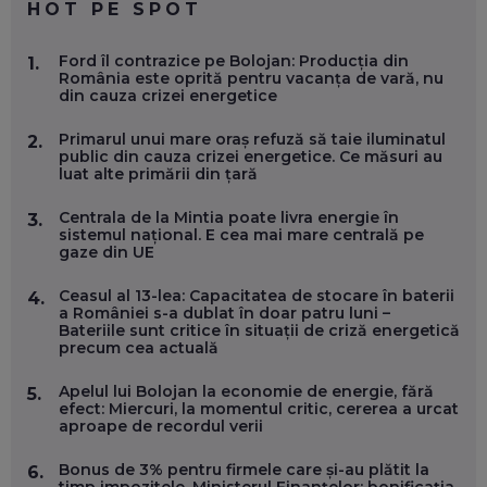
HOT PE SPOT
MARIO GHENEA, COFONDATOR WORKFLOW TIME: CUM
Ford îl contrazice pe Bolojan: Producția din
1.
FOLOSEȘTI TEHNOLOGIA CA SĂ FII MAI BUN LA JOB. ȘI CUM
România este oprită pentru vacanța de vară, nu
SE VA SCHIMBA MUNCA, ÎN URMĂTORII ANI
din cauza crizei energetice
EP. 58
Primarul unui mare oraș refuză să taie iluminatul
2.
public din cauza crizei energetice. Ce măsuri au
MARIUS PAȘCULEA, COFONDATOR AL KULTH: CUM
luat alte primării din țară
FOLOSEȘTI TEHNOLOGIA CA SĂ ÎȚI DESCHIZI DRUMUL
CĂTRE ARTĂ, LA NIVEL GLOBAL
EP. 57
Centrala de la Mintia poate livra energie în
3.
sistemul național. E cea mai mare centrală pe
gaze din UE
ANDREI AVĂDANEI, BIT SENTINEL: CUM ÎȚI PROTEJEZI
EFICIENT VIAȚA ONLINE. ȘI CARE SUNT PRIMII PAȘI ÎNTR-O
Ceasul al 13-lea: Capacitatea de stocare în baterii
4.
CARIERĂ DE „HACKER CU PERMIS”
a României s-a dublat în doar patru luni –
EP. 56
Bateriile sunt critice în situații de criză energetică
precum cea actuală
DOINA VÎLCEANU, CONTENTSPEED: VREI SUCCES ONLINE?
Apelul lui Bolojan la economie de energie, fără
5.
ÎNVAȚĂ AEO ȘI GEO!
efect: Miercuri, la momentul critic, cererea a urcat
aproape de recordul verii
EP. 55
Bonus de 3% pentru firmele care și-au plătit la
6.