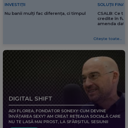
SOLUȚII FINA
INVESTIȚII
CSALB: Ce tre
Nu banii mulți fac diferența, ci timpul
credite în f
amenda dată 
Citește toate...
DIGITAL SHIFT
ADI FLOREA, FONDATOR SONEXY: CUM DEVINE
ÎNVĂȚAREA SEXY? AM CREAT REȚEAUA SOCIALĂ CARE
NU TE LASĂ MAI PROST, LA SFÂRȘITUL SESIUNII