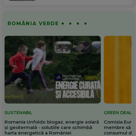
ROMÂNIA VERDE
SUSTENABIL
GREEN DEAL
Romania Unfolds: biogaz, energie solară
Comisia Europ
și geotermală - soluțiile care schimbă
membre să re
harta energetică a României
consumul de 