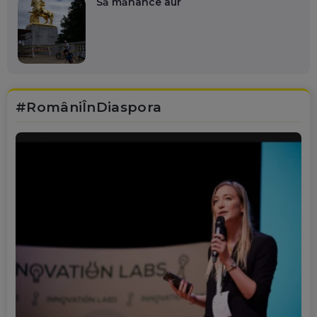
Să mănânce aur
#RomâniÎnDiaspora