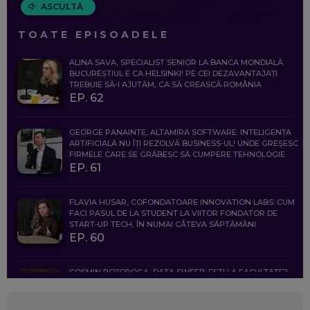
ASCULTĂ
TOATE EPISOADELE
ALINA SAVA, SPECIALIST SENIOR LA BANCA MONDIALĂ:
BUCUREȘTIUL E CA HELSINKI! PE CEI DEZAVANTAJAȚI
TREBUIE SĂ-I AJUTĂM, CA SĂ CREASCĂ ROMÂNIA
EP. 62
GEORGE PANAINTE, ALTAMIRA SOFTWARE: INTELIGENȚA
ARTIFICIALĂ NU ÎȚI REZOLVĂ BUSINESS-UL! UNDE GREȘESC
FIRMELE CARE SE GRĂBESC SĂ CUMPERE TEHNOLOGIE
EP. 61
FLAVIA HUSAR, COFONDATOARE INNOVATION LABS: CUM
FACI PASUL DE LA STUDENT LA VIITOR FONDATOR DE
START-UP TECH, ÎN NUMAI CÂTEVA SĂPTĂMÂNI
EP. 60
COSMIN BOȚOROGA, DATA SWEEP: EȘTI LA FACULTATE?
CE SĂ FOLOSEȘTI, CÂND ÎȚI TREBUIE CEVA MAI PRECIS CA
CHATGPT
EP. 59