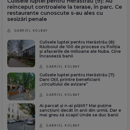
Culisele luptei pentru Herăstrău (9): Au
reînceput controalele la terase, în parc. Ce
restaurante cunoscute s-au ales cu
sesizări penale
GABRIEL KOLBAY
Culisele luptei pentru Herăstrău (8):
Războiul de 100 de procese cu Poliția
și afacerile de milioane ale Nuba. Cine
încasează banii
GABRIEL KOLBAY
Culisele luptei pentru Herăstrău (7):
Dani Oțil, printre beneficiarii
„circuitului de avizare”
GABRIEL KOLBAY
Ai parcat și n-ai plătit? Mai puține
sancțiuni decât în anii din urmă. Dar e
mai greu să scapi! Unde se duc banii
GABRIEL KOLBAY