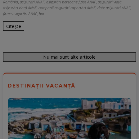
România
,
asigurări ANAF
,
asigurări persoane fizice ANAF
,
asigurări viață
,
asigurări viață ANAF
,
companii asigurări raportări ANAF
,
date asigurări ANAF
,
firme asigurări ANAF
,
hot
Citește
Nu mai sunt alte articole
DESTINAȚII VACANȚĂ