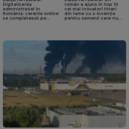
Digitalizarea
român a ajuns în top 10
administrației în
cei mai inovatori tineri
România: cererile online
din lume cu o invenție
se completează pe
pentru oamenii care nu
calculatoarele de la
văd: „Are o misiune
ghișee
clară”