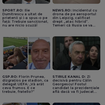
SPORT.RO:
Ilie
NEWS.RO:
Incidentul cu
Dumitrescu a uitat de
drona de pe aeroportul
prietenii și i-a spus-o pe
din Leipzig, calificat
față: Trebuie sancționat,
drept „atac hibrid”.
nu are nicio scuză!
Temeri că Rusia se va
amesteca în alegerile din
Germania. Un oficial
neagă informațiile că
avioanele ucrainene din
apropierea dronei ar fi
fost încărcate cu muniție
GSP.RO:
Florin Prunea,
STIRILE KANAL D:
Zi
dizgrațios pe stadion, ca
decisivă pentru Călin
delegat UEFA: „Vă arăt
Georgescu! Fostul
ceva frumos. E ce
candidat la prezidențiale
trebuie, fratello?”
află dacă va fi judecat
pentru tentativă de
lovitură de stat