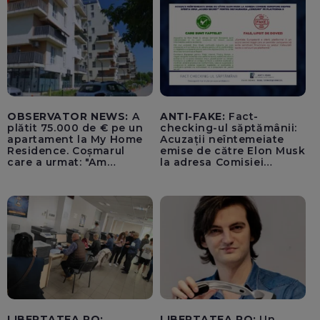
OBSERVATOR NEWS:
A
ANTI-FAKE:
Fact-
plătit 75.000 de € pe un
checking-ul săptămânii:
apartament la My Home
Acuzații neîntemeiate
Residence. Coșmarul
emise de către Elon Musk
care a urmat: "Am
la adresa Comisiei
început să tremur"
Europene despre oferta
unui „acord secret”
pentru instaurarea
„cenzurii” pe platforma X
LIBERTATEA.RO:
LIBERTATEA.RO:
Un