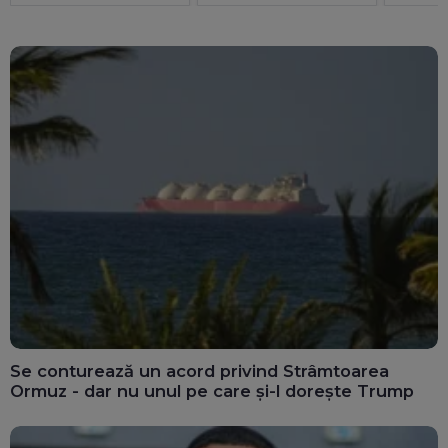
Noroc că românii au
redus consumul de
energie cu până la 300
MW
Se conturează un acord privind Strâmtoarea
Ormuz - dar nu unul pe care și-l dorește Trump