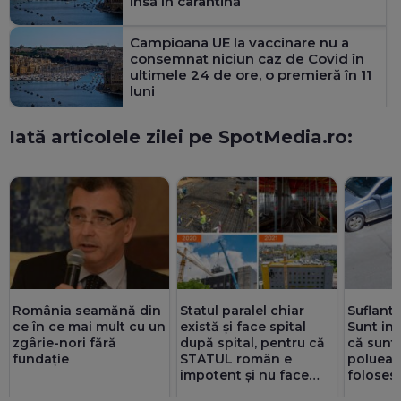
însă în carantină
Campioana UE la vaccinare nu a
consemnat niciun caz de Covid în
ultimele 24 de ore, o premieră în 11
luni
Iată articolele zilei pe SpotMedia.ro:
România seamănă din
Statul paralel chiar
Suflante
ce în ce mai mult cu un
există și face spital
Sunt int
zgârie-nori fără
după spital, pentru că
că sunt 
fundație
STATUL român e
polueaz
impotent și nu face
folosesc
decât machete –
Bucureş