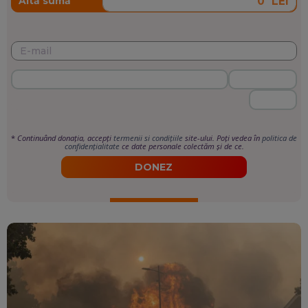
LEI
Altă sumă
*
Continuând donația, accepți
termenii si condițiile
site-ului. Poți vedea în
politica de
confidențialitate
ce date personale colectăm și de ce.
DONEZ