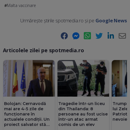
Malta vaccinare
Urmărește știrile spotmedia.ro și pe
Google News
Facebook
Messenger
WhatsApp
Twitter
LinkedIn
E-
Articolele zilei pe spotmedia.ro
Ma
Bolojan: Cernavodă
Tragedie într-un liceu
Trump, 
mai are 4-5 zile de
din Thailanda: 8
lui Zele
funcționare în
persoane au fost ucise
Patriot:
actualele condiții. Un
într-un atac armat
nevoie 
proiect salvator stă
comis de un elev
prin sertare de 2-3 ani.