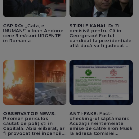
GSP.RO:
„Gata, e
STIRILE KANAL D:
Zi
INUMAN!” » Ioan Andone
decisivă pentru Călin
cere 3 măsuri URGENTE
Georgescu! Fostul
în România
candidat la prezidențiale
află dacă va fi judecat
pentru tentativă de
lovitură de stat
OBSERVATOR NEWS:
ANTI-FAKE:
Fact-
Piroman periculos,
checking-ul săptămânii:
căutat de polițiști în
Acuzații neîntemeiate
Capitală. Abia eliberat, ar
emise de către Elon Musk
fi provocat trei incendii
la adresa Comisiei
într-o noapte
Europene despre oferta