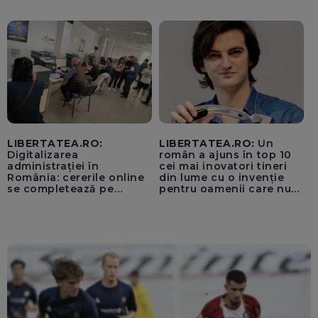
unui „acord secret”
pentru instaurarea
„cenzurii” pe platforma X
LIBERTATEA.RO:
LIBERTATEA.RO:
Un
Digitalizarea
român a ajuns în top 10
administrației în
cei mai inovatori tineri
România: cererile online
din lume cu o invenție
se completează pe
pentru oamenii care nu
calculatoarele de la
văd: „Are o misiune
ghișee
clară”