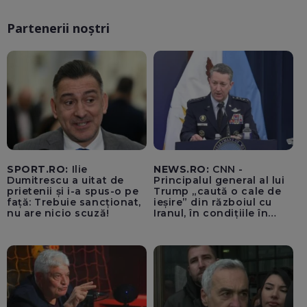
Partenerii noștri
SPORT.RO:
Ilie
NEWS.RO:
CNN -
Dumitrescu a uitat de
Principalul general al lui
prietenii și i-a spus-o pe
Trump „caută o cale de
față: Trebuie sancționat,
ieșire” din războiul cu
nu are nicio scuză!
Iranul, în condițiile în
care opțiunile militare
ale SUA rămân limitate