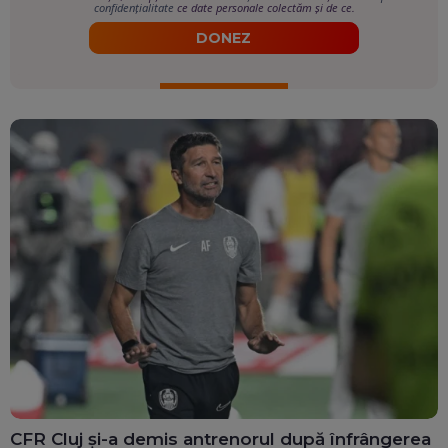
confidențialitate
ce date personale colectăm și de ce.
DONEZ
CFR Cluj și-a demis antrenorul după înfrângerea