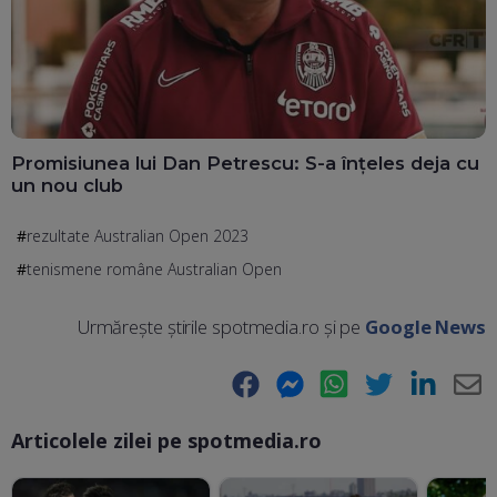
Promisiunea lui Dan Petrescu: S-a înțeles deja cu
un nou club
rezultate Australian Open 2023
tenismene române Australian Open
Urmărește știrile spotmedia.ro și pe
Google News
Facebook
Messenger
WhatsApp
Twitter
LinkedIn
E-
Articolele zilei pe spotmedia.ro
Ma