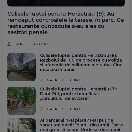
Culisele luptei pentru Herăstrău (9): Au
reînceput controalele la terase, în parc. Ce
restaurante cunoscute s-au ales cu
sesizări penale
GABRIEL KOLBAY
Culisele luptei pentru Herăstrău (8):
Războiul de 100 de procese cu Poliția
și afacerile de milioane ale Nuba. Cine
încasează banii
GABRIEL KOLBAY
Culisele luptei pentru Herăstrău (7):
Dani Oțil, printre beneficiarii
„circuitului de avizare”
GABRIEL KOLBAY
Ai parcat și n-ai plătit? Mai puține
sancțiuni decât în anii din urmă. Dar e
mai greu să scapi! Unde se duc banii