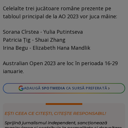
Celelalte trei jucătoare române prezente pe
tabloul principal de la AO 2023 vor juca mâine:
Sorana Cîrstea - Yulia Putintseva
Patricia Țig - Shuai Zhang
Irina Begu - Elizabeth Hana Mandlik
Australian Open 2023 are loc în perioada 16-29
ianuarie.
›
ADAUGĂ
SPOTMEDIA
CA SURSĂ PREFERATĂ
EȘTI CEEA CE CITEȘTI, CITEȘTE RESPONSABIL!
Sprijină jurnalismul independent, sancționează
manipularea și contribuie la normalitate și dezvoltare