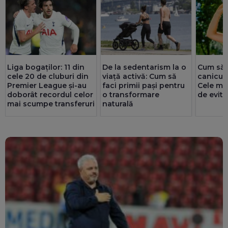
Liga bogaților: 11 din
De la sedentarism la o
Cum să 
cele 20 de cluburi din
viață activă: Cum să
caniculă
Premier League și-au
faci primii pași pentru
Cele mai
doborât recordul celor
o transformare
de evita
mai scumpe transferuri
naturală