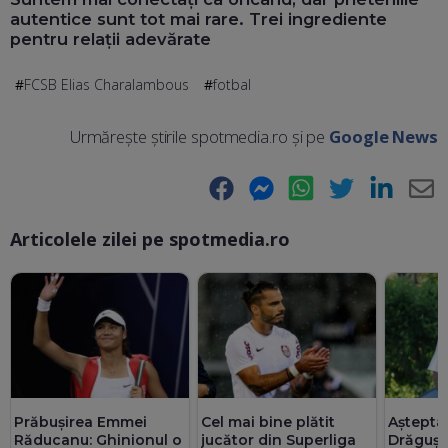
autentice sunt tot mai rare. Trei ingrediente
pentru relații adevărate
FCSB Elias Charalambous
fotbal
Urmărește știrile spotmedia.ro și pe
Google News
Facebook
Messenger
WhatsApp
Twitter
LinkedIn
E-
Articolele zilei pe spotmedia.ro
Ma
Așteptat
Prăbușirea Emmei
Cel mai bine plătit
Drăguș e
Răducanu: Ghinionul o
jucător din Superliga