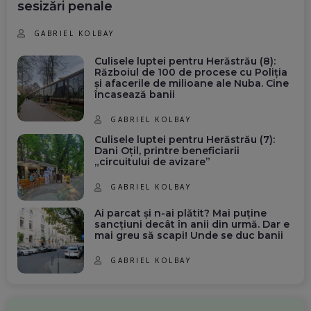
sesizări penale
GABRIEL KOLBAY
Culisele luptei pentru Herăstrău (8):
Războiul de 100 de procese cu Poliția
și afacerile de milioane ale Nuba. Cine
încasează banii
GABRIEL KOLBAY
Culisele luptei pentru Herăstrău (7):
Dani Oțil, printre beneficiarii
„circuitului de avizare”
GABRIEL KOLBAY
Ai parcat și n-ai plătit? Mai puține
sancțiuni decât în anii din urmă. Dar e
mai greu să scapi! Unde se duc banii
GABRIEL KOLBAY