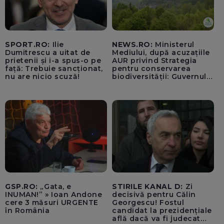
SPORT.RO:
Ilie
NEWS.RO:
Ministerul
Dumitrescu a uitat de
Mediului, după acuzațiile
prietenii și i-a spus-o pe
AUR privind Strategia
față: Trebuie sancționat,
pentru conservarea
nu are nicio scuză!
biodiversității: Guvernul a
aprobat încă din 2022 o
alocare maximă de
500.000 de lei/ Costul
total - 373.600 de lei a
acoperit întregul studiu
tehnic, structurat în opt
activită
GSP.RO:
„Gata, e
STIRILE KANAL D:
Zi
INUMAN!” » Ioan Andone
decisivă pentru Călin
cere 3 măsuri URGENTE
Georgescu! Fostul
în România
candidat la prezidențiale
află dacă va fi judecat