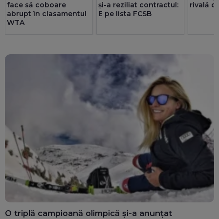
rivală d
face să coboare
și-a reziliat contractul:
abrupt în clasamentul
E pe lista FCSB
WTA
O triplă campioană olimpică și-a anunțat