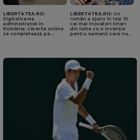
LIBERTATEA.RO:
LIBERTATEA.RO:
Un
Digitalizarea
român a ajuns în top 10
administrației în
cei mai inovatori tineri
România: cererile online
din lume cu o invenție
se completează pe
pentru oamenii care nu
calculatoarele de la
văd: „Are o misiune
ghișee
clară”