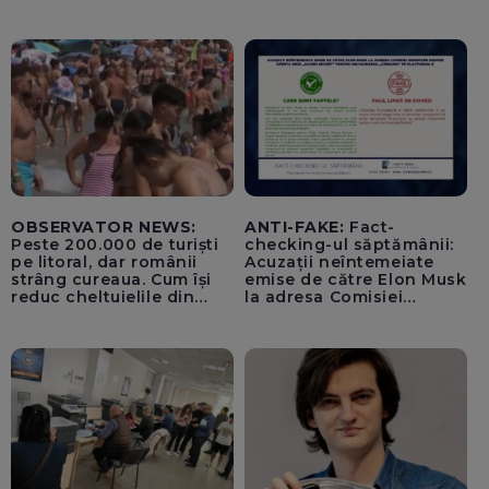
pentru tentativă de
lovitură de stat
OBSERVATOR NEWS:
ANTI-FAKE:
Fact-
Peste 200.000 de turiști
checking-ul săptămânii:
pe litoral, dar românii
Acuzații neîntemeiate
strâng cureaua. Cum își
emise de către Elon Musk
reduc cheltuielile din
la adresa Comisiei
vacanță
Europene despre oferta
unui „acord secret”
pentru instaurarea
„cenzurii” pe platforma X