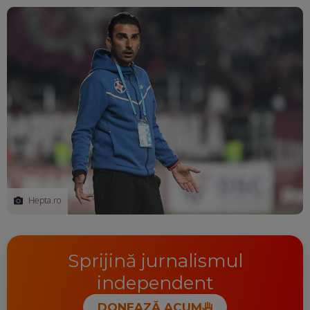
Ma
Hepta.ro
Sprijină jurnalismul
independent
DONEAZĂ ACUM