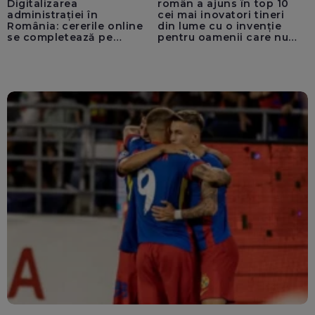
Digitalizarea
român a ajuns în top 10
administrației în
cei mai inovatori tineri
România: cererile online
din lume cu o invenție
se completează pe
pentru oamenii care nu
calculatoarele de la
văd: „Are o misiune
ghișee
clară”