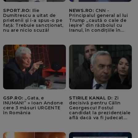
SPORT.RO:
Ilie
NEWS.RO:
CNN -
Dumitrescu a uitat de
Principalul general al lui
prietenii și i-a spus-o pe
Trump „caută o cale de
față: Trebuie sancționat,
ieșire” din războiul cu
nu are nicio scuză!
Iranul, în condițiile în
care opțiunile militare
ale SUA rămân limitate
GSP.RO:
„Gata, e
STIRILE KANAL D:
Zi
INUMAN!” » Ioan Andone
decisivă pentru Călin
cere 3 măsuri URGENTE
Georgescu! Fostul
în România
candidat la prezidențiale
află dacă va fi judecat
pentru tentativă de
lovitură de stat