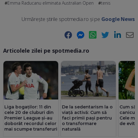
Emma Raducanu eliminata Australian Open
tenis
Urmărește știrile spotmedia.ro și pe
Google News
Facebook
Messenger
WhatsApp
Twitter
LinkedIn
E-
Articolele zilei pe spotmedia.ro
Ma
Liga bogaților: 11 din
De la sedentarism la o
Cum să 
cele 20 de cluburi din
viață activă: Cum să
caniculă
Premier League și-au
faci primii pași pentru
Cele mai
doborât recordul celor
o transformare
de evita
mai scumpe transferuri
naturală