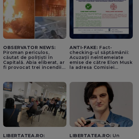
OBSERVATOR NEWS:
ANTI-FAKE:
Fact-
Piroman periculos,
checking-ul săptămânii:
căutat de polițiști în
Acuzații neîntemeiate
Capitală. Abia eliberat, ar
emise de către Elon Musk
fi provocat trei incendii
la adresa Comisiei
într-o noapte
Europene despre oferta
unui „acord secret”
pentru instaurarea
„cenzurii” pe platforma X
LIBERTATEA.RO:
LIBERTATEA.RO:
Un