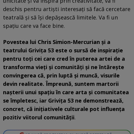
unicitate și va inspira prin creativitate, va fi
deschis pentru artiști interesați să facă cercetare
teatrală și să își depășească limitele. Va fi un
spațiu care va face bine.
Povestea lui Chris Simion-Mercurian și a
teatrului Grivița 53 este o sursă de inspirație
pentru toți cei care cred în puterea artei de a
transforma vieți și comunități și ne întărește
convingerea că, prin luptă și muncă, visurile
devin realitate. Împreună, suntem martorii
nașterii unui spațiu în care arta și comunitatea
se împletesc, iar Grivița 53 ne demonstrează,
concret, că inițiativele culturale pot influența
pozitiv viitorul comunității
.