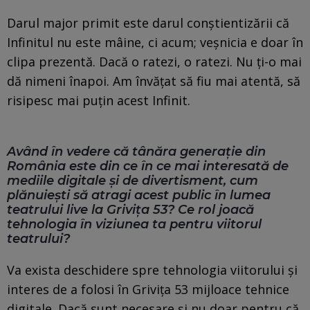
Darul major primit este darul conștientizării că
Infinitul nu este mâine, ci acum; veșnicia e doar în
clipa prezentă. Dacă o ratezi, o ratezi. Nu ți-o mai
dă nimeni înapoi. Am învățat să fiu mai atentă, să
risipesc mai puțin acest Infinit.
Având în vedere că tânăra generație din
România este din ce în ce mai interesată de
mediile digitale și de divertisment, cum
plănuiești să atragi acest public în lumea
teatrului live la Grivița 53? Ce rol joacă
tehnologia în viziunea ta pentru viitorul
teatrului?
Va exista deschidere spre tehnologia viitorului și
interes de a folosi în Grivița 53 mijloace tehnice
digitale. Dacă sunt necesare și nu doar pentru că