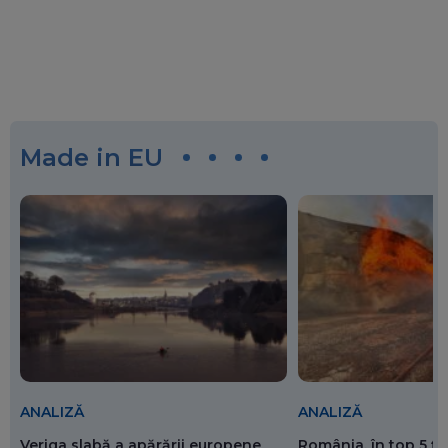
Made in EU
ANALIZĂ
ANALIZĂ
Veriga slabă a apărării europene
România, în top 5 ț