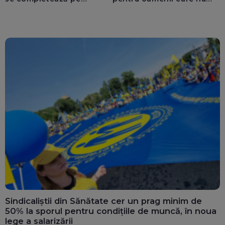
calculatoarele de la
văd: „Are o misiune
ghișee
clară”
Sindicaliștii din Sănătate cer un prag minim de
50% la sporul pentru condițiile de muncă, în noua
lege a salarizării