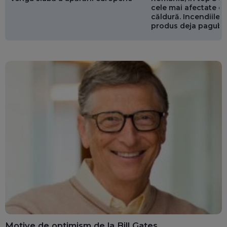
cele mai afectate de
căldură. Incendiile ș
produs deja pagube
miliarde de euro
Motive de optimism de la Bill Gates