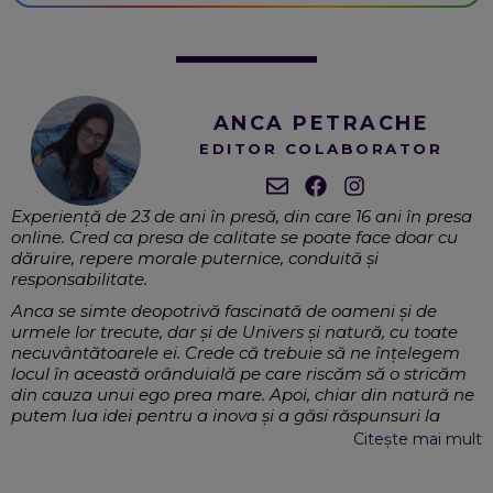
ANCA PETRACHE
EDITOR COLABORATOR
Experiență de 23 de ani în presă, din care 16 ani în presa
online. Cred ca presa de calitate se poate face doar cu
dăruire, repere morale puternice, conduită și
responsabilitate.
Anca se simte deopotrivă fascinată de oameni și de
urmele lor trecute, dar și de Univers și natură, cu toate
necuvântătoarele ei. Crede că trebuie să ne înțelegem
locul în această orânduială pe care riscăm să o stricăm
din cauza unui ego prea mare. Apoi, chiar din natură ne
putem lua idei pentru a inova și a găsi răspunsuri la
multe întrebări. Este interesată de inovație și tehnică, de
Citește mai mult
tot ce înseamnă miracolul numit om, cu toate
”componentele” sale și tot ce-l poate ajuta să fie mai