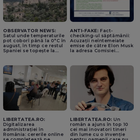
OBSERVATOR NEWS:
ANTI-FAKE:
Fact-
Satul unde temperaturile
checking-ul săptămânii:
pot coborî până la 0°C în
Acuzații neîntemeiate
august, în timp ce restul
emise de către Elon Musk
Spaniei se topește la
la adresa Comisiei
40°C
Europene despre oferta
unui „acord secret”
pentru instaurarea
„cenzurii” pe platforma X
LIBERTATEA.RO:
LIBERTATEA.RO:
Un
Digitalizarea
român a ajuns în top 10
administrației în
cei mai inovatori tineri
România: cererile online
din lume cu o invenție
se completează pe
pentru oamenii care nu