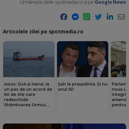
Urmărește știrile spotmedia.ro și pe
Google News
Facebook
Messenger
WhatsApp
Twitter
LinkedIn
E-
Articolele zilei pe spotmedia.ro
Ma
Axios: SUA și Iranul, la
Șah la președinte. Și nu
Parlame
un pas de un acord de
unul 5D
noua Le
60 de zile care
integrită
redeschide
amenda
Strâmtoarea Ormuz.
pentru F
Teheranul are deja o
Senat c
înțelegere cu Oman
partene