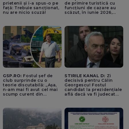
prietenii și i-a spus-o pe
de primire turistică cu
față: Trebuie sancționat,
funcțiuni de cazare au
nu are nicio scuză!
scăzut, în iunie 2026,
comparativ cu iunie 2025,
cu 2,5%, respectiv cu
5,7%. Cei mai mulți străini
au venit din Germania și
Italia
GSP.RO:
Fostul șef de
STIRILE KANAL D:
Zi
club surprinde cu o
decisivă pentru Călin
teorie discutabilă: „Așa,
Georgescu! Fostul
n-am mai fi avut cel mai
candidat la prezidențiale
scump curent din
află dacă va fi judecat
Uniunea Europeană”
pentru tentativă de
lovitură de stat