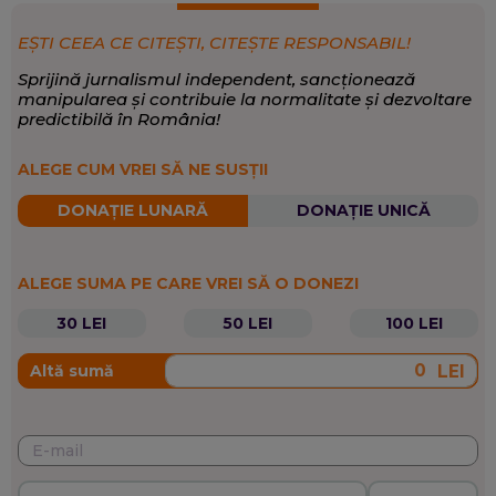
bun, mai sănătos.
Externe, Magazin, Sănătate, Mediu, Știință
EXPERTIZĂ:
EȘTI CEEA CE CITEȘTI, CITEȘTE RESPONSABIL!
Magazin și știință
,
Sănătate
,
Timp liber
SCRIE DESPRE:
Sprijină jurnalismul independent, sancționează
manipularea și contribuie la normalitate și dezvoltare
predictibilă în România!
ALEGE CUM VREI SĂ NE SUSȚII
DONAȚIE LUNARĂ
DONAȚIE UNICĂ
ALEGE SUMA PE CARE VREI SĂ O DONEZI
30 LEI
50 LEI
100 LEI
LEI
Altă sumă