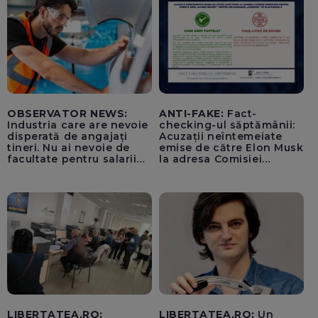
OBSERVATOR NEWS:
ANTI-FAKE:
Fact-
Industria care are nevoie
checking-ul săptămânii:
disperată de angajați
Acuzații neîntemeiate
tineri. Nu ai nevoie de
emise de către Elon Musk
facultate pentru salarii
la adresa Comisiei
cu șase cifre
Europene despre oferta
unui „acord secret”
pentru instaurarea
„cenzurii” pe platforma X
LIBERTATEA.RO:
LIBERTATEA.RO:
Un