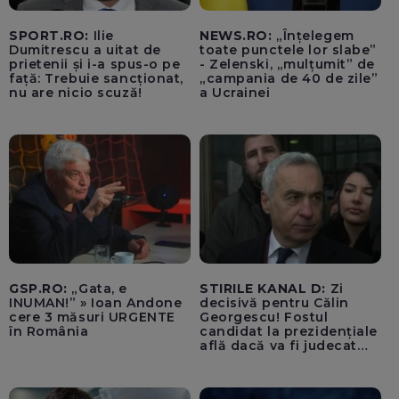
SPORT.RO:
Ilie
NEWS.RO:
„Înțelegem
Dumitrescu a uitat de
toate punctele lor slabe”
prietenii și i-a spus-o pe
- Zelenski, „mulțumit” de
față: Trebuie sancționat,
„campania de 40 de zile”
nu are nicio scuză!
a Ucrainei
GSP.RO:
„Gata, e
STIRILE KANAL D:
Zi
INUMAN!” » Ioan Andone
decisivă pentru Călin
cere 3 măsuri URGENTE
Georgescu! Fostul
în România
candidat la prezidențiale
află dacă va fi judecat
pentru tentativă de
lovitură de stat