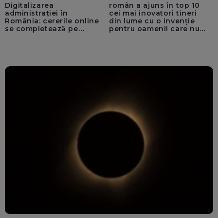
Digitalizarea
român a ajuns în top 10
administrației în
cei mai inovatori tineri
România: cererile online
din lume cu o invenție
se completează pe
pentru oamenii care nu
calculatoarele de la
văd: „Are o misiune
ghișee
clară”