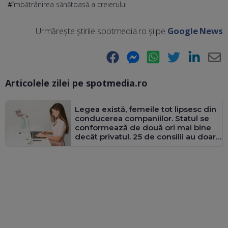
îmbătrânirea sănătoasă a creierului
Urmărește știrile spotmedia.ro și pe
Google News
Facebook
Messenger
WhatsApp
Twitter
LinkedIn
E-
Articolele zilei pe spotmedia.ro
Ma
Legea există, femeile tot lipsesc din
conducerea companiilor. Statul se
conformează de două ori mai bine
decât privatul. 25 de consilii au doar
bărbați