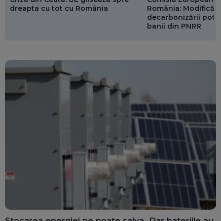
dreapta cu tot cu România
România: Modificări
decarbonizării pot p
banii din PNRR
Stocarea energiei ne poate salva. Dar bateriile au