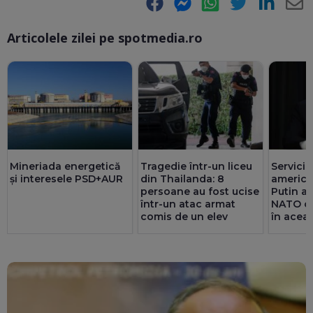
Facebook
Messenger
WhatsApp
Twitter
LinkedIn
E-
Articolele zilei pe spotmedia.ro
Ma
Mineriada energetică
Tragedie într-un liceu
Servicii
și interesele PSD+AUR
din Thailanda: 8
america
persoane au fost ucise
Putin ar
într-un atac armat
NATO cu
comis de un elev
în acea