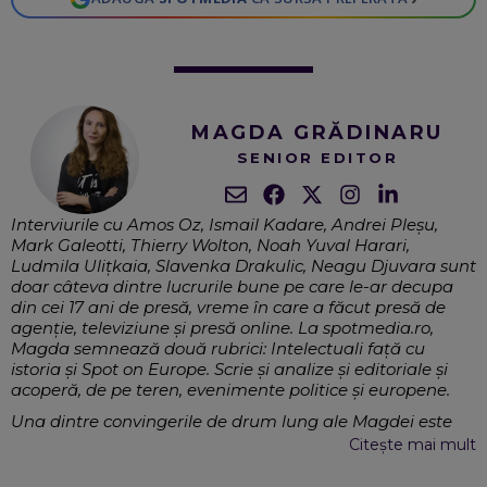
MAGDA GRĂDINARU
SENIOR EDITOR
Interviurile cu Amos Oz, Ismail Kadare, Andrei Pleșu,
Mark Galeotti, Thierry Wolton, Noah Yuval Harari,
Ludmila Ulițkaia, Slavenka Drakulic, Neagu Djuvara sunt
doar câteva dintre lucrurile bune pe care le-ar decupa
din cei 17 ani de presă, vreme în care a făcut presă de
agenție, televiziune și presă online. La spotmedia.ro,
Magda semnează două rubrici: Intelectuali față cu
istoria și Spot on Europe. Scrie și analize și editoriale și
acoperă, de pe teren, evenimente politice și europene.
Una dintre convingerile de drum lung ale Magdei este
aceea că jurnalismul este o profesie de interval, care
Citește mai mult
trebuie să explice oamenilor deciziile politice, naționale și
internaționale, prin refacerea contextului, și în egală