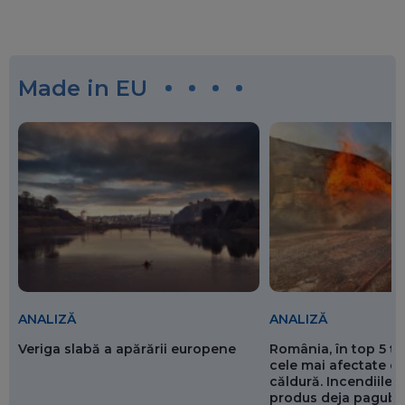
Made in EU
ANALIZĂ
ANALIZĂ
Veriga slabă a apărării europene
România, în top 5 ț
cele mai afectate de
căldură. Incendiile ș
produs deja pagube