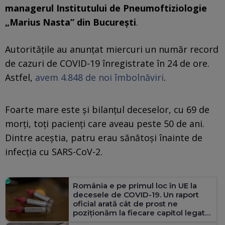
managerul Institutului de Pneumoftiziologie
„Marius Nasta” din București
.
Autoritățile au anunțat miercuri un număr record
de cazuri de COVID-19 înregistrate în 24 de ore.
Astfel,
avem 4.848 de noi îmbolnăviri
.
Foarte mare este și bilanțul deceselor, cu 69 de
morți, toți pacienți care aveau peste 50 de ani.
Dintre aceștia, patru erau sănătoși înainte de
infecția cu SARS-CoV-2.
România e pe primul loc în UE la
decesele de COVID-19. Un raport
oficial arată cât de prost ne
poziţionăm la fiecare capitol legat
de evoluţia pandemiei