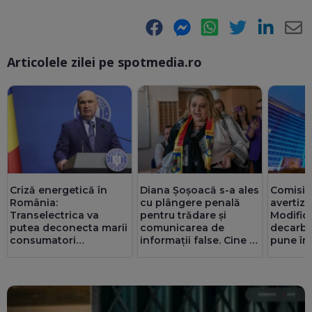
Facebook
Messenger
WhatsApp
Twitter
LinkedIn
E-
Articolele zilei pe spotmedia.ro
Ma
Criză energetică în
Diana Șoșoacă s-a ales
Comisia
România:
cu plângere penală
avertiz
Transelectrica va
pentru trădare și
Modifică
putea deconecta marii
comunicarea de
decarbo
consumatori
informații false. Cine și
pune în 
industriali, dacă e
de ce o acuză
din PN
nevoie. Populația și
spitalele nu vor fi
afectate