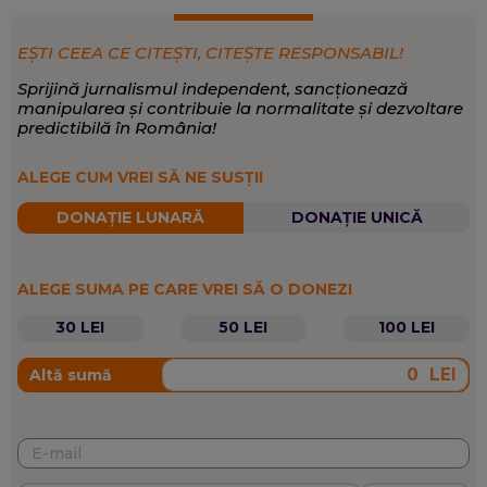
măsură să abordeze temele sociale, în așa fel încât să
aducă în atenția decidenților politici agenda reală a
EȘTI CEEA CE CITEȘTI, CITEȘTE RESPONSABIL!
societății, nevoile, problemele, întrebările oamenilor. De
aceea face încă teren și nu și-ar imagina meseria de
Sprijină jurnalismul independent, sancționează
jurnalist fără lucrul de teren și fără atenția scrupuloasă
manipularea și contribuie la normalitate și dezvoltare
acordată contextului. Este preocupată deopotrivă de
predictibilă în România!
politică și cultură: aceasta din urmă poate explica lumea
Afaceri Europene, Cultură, Politică internă
EXPERTIZĂ:
în care trăim, prin felul în care ce se întâmplă în politică,
ALEGE CUM VREI SĂ NE SUSȚII
geopolitică, în istoria mare afectează viața cotidiană a
Politică
,
Opinii și analize
,
Sănătate
SCRIE DESPRE:
oamenilor și povestea fiecăruia dintre noi.
DONAȚIE LUNARĂ
DONAȚIE UNICĂ
ALEGE SUMA PE CARE VREI SĂ O DONEZI
30 LEI
50 LEI
100 LEI
LEI
Altă sumă