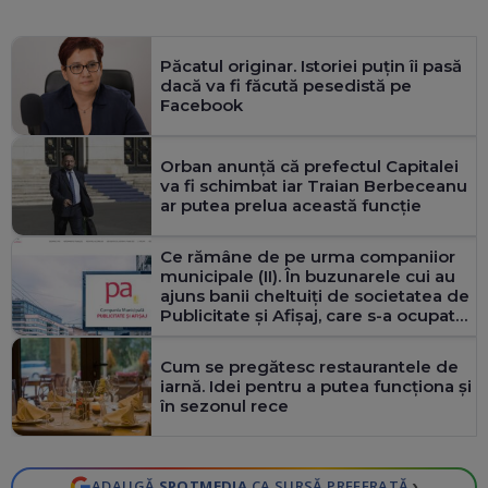
Păcatul originar. Istoriei puțin îi pasă
dacă va fi făcută pesedistă pe
Facebook
Orban anunță că prefectul Capitalei
va fi schimbat iar Traian Berbeceanu
ar putea prelua această funcție
Ce rămâne de pe urma companiior
municipale (II). În buzunarele cui au
ajuns banii cheltuiți de societatea de
Publicitate și Afișaj, care s-a ocupat
de reclame pentru Firea
Cum se pregătesc restaurantele de
iarnă. Idei pentru a putea funcţiona şi
în sezonul rece
›
ADAUGĂ
SPOTMEDIA
CA SURSĂ PREFERATĂ