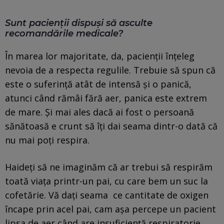
Sunt pacienții dispuși să asculte
recomandările medicale?
În marea lor majoritate, da, pacienții înțeleg
nevoia de a respecta regulile. Trebuie să spun că
este o suferință atât de intensă și o panică,
atunci când rămâi fără aer, panica este extrem
de mare. Și mai ales dacă ai fost o persoană
sănătoasă e crunt să îți dai seama dintr-o dată că
nu mai poți respira.
Haideți să ne imaginăm că ar trebui să respirăm
toată viața printr-un pai, cu care bem un suc la
cofetărie. Vă dați seama ce cantitate de oxigen
încape prin acel pai, cam așa percepe un pacient
lipsa de aer când are insuficiență respiratorie.