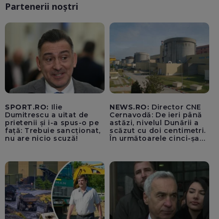
Partenerii noștri
SPORT.RO:
Ilie
NEWS.RO:
Director CNE
Dumitrescu a uitat de
Cernavodă: De ieri până
prietenii și i-a spus-o pe
astăzi, nivelul Dunării a
față: Trebuie sancționat,
scăzut cu doi centimetri.
nu are nicio scuză!
În următoarele cinci-șase
zile vom opri Reactorul 2
de la Cernavodă, dacă nu
luăm în considerare
operațiunile de astăzi cu
barjele