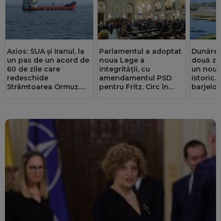
Axios: SUA și Iranul, la
Parlamentul a adoptat
Dunărea 
un pas de un acord de
noua Lege a
două zi
60 de zile care
integrității, cu
un nou 
redeschide
amendamentul PSD
istoric.
Strâmtoarea Ormuz.
pentru Fritz. Circ în
barjelor
Teheranul are deja o
Senat cu amante și
foarte s
înțelegere cu Oman
parteneriate gay
Operați
amânat