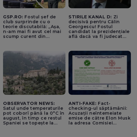
GSP.RO:
Fostul șef de
STIRILE KANAL D:
Zi
club surprinde cu o
decisivă pentru Călin
teorie discutabilă: „Așa,
Georgescu! Fostul
n-am mai fi avut cel mai
candidat la prezidențiale
scump curent din
află dacă va fi judecat
Uniunea Europeană”
pentru tentativă de
lovitură de stat
OBSERVATOR NEWS:
ANTI-FAKE:
Fact-
Satul unde temperaturile
checking-ul săptămânii:
pot coborî până la 0°C în
Acuzații neîntemeiate
august, în timp ce restul
emise de către Elon Musk
Spaniei se topește la
la adresa Comisiei
40°C
Europene despre oferta
unui „acord secret”