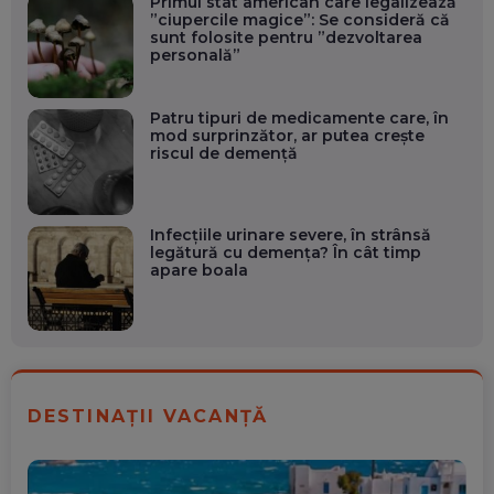
Primul stat american care legalizează
”ciupercile magice”: Se consideră că
sunt folosite pentru ”dezvoltarea
personală”
Patru tipuri de medicamente care, în
mod surprinzător, ar putea crește
riscul de demență
Infecțiile urinare severe, în strânsă
legătură cu demența? În cât timp
apare boala
DESTINAȚII VACANȚĂ