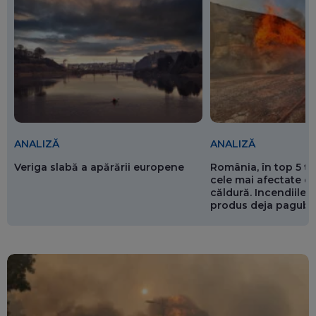
ANALIZĂ
ANALIZĂ
Veriga slabă a apărării europene
România, în top 5 ț
cele mai afectate de
căldură. Incendiile ș
produs deja pagube
miliarde de euro