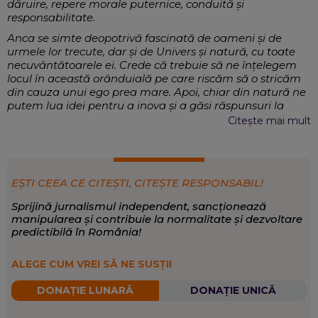
dăruire, repere morale puternice, conduită și
responsabilitate.
Anca se simte deopotrivă fascinată de oameni și de
urmele lor trecute, dar și de Univers și natură, cu toate
necuvântătoarele ei. Crede că trebuie să ne înțelegem
locul în această orânduială pe care riscăm să o stricăm
din cauza unui ego prea mare. Apoi, chiar din natură ne
putem lua idei pentru a inova și a găsi răspunsuri la
multe întrebări. Este interesată de inovație și tehnică, de
Citește mai mult
tot ce înseamnă miracolul numit om, cu toate
”componentele” sale și tot ce-l poate ajuta să fie mai
bun, mai sănătos.
Externe, Magazin, Sănătate, Mediu, Știință
EXPERTIZĂ:
EȘTI CEEA CE CITEȘTI, CITEȘTE RESPONSABIL!
Magazin și știință
,
Sănătate
,
Timp liber
SCRIE DESPRE:
Sprijină jurnalismul independent, sancționează
manipularea și contribuie la normalitate și dezvoltare
predictibilă în România!
ALEGE CUM VREI SĂ NE SUSȚII
DONAȚIE LUNARĂ
DONAȚIE UNICĂ