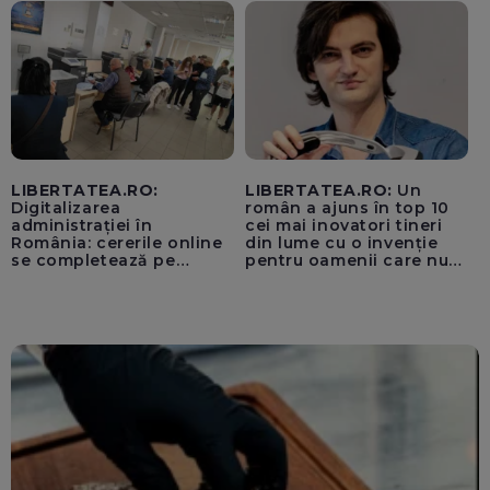
pentru instaurarea
„cenzurii” pe platforma X
LIBERTATEA.RO:
LIBERTATEA.RO:
Un
Digitalizarea
român a ajuns în top 10
administrației în
cei mai inovatori tineri
România: cererile online
din lume cu o invenție
se completează pe
pentru oamenii care nu
calculatoarele de la
văd: „Are o misiune
ghișee
clară”