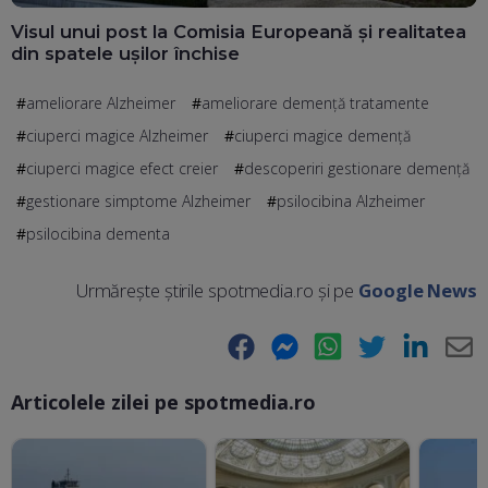
Visul unui post la Comisia Europeană și realitatea
din spatele ușilor închise
ameliorare Alzheimer
ameliorare demență tratamente
ciuperci magice Alzheimer
ciuperci magice demență
ciuperci magice efect creier
descoperiri gestionare demență
gestionare simptome Alzheimer
psilocibina Alzheimer
psilocibina dementa
Urmărește știrile spotmedia.ro și pe
Google News
Facebook
Messenger
WhatsApp
Twitter
LinkedIn
E-
Articolele zilei pe spotmedia.ro
Ma