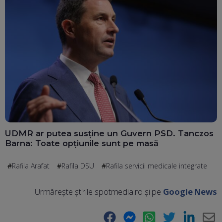
UDMR ar putea susține un Guvern PSD. Tanczos
Barna: Toate opțiunile sunt pe masă
Rafila Arafat
Rafila DSU
Rafila servicii medicale integrate
Urmărește știrile spotmedia.ro și pe
Google News
Facebook
Messenger
WhatsApp
Twitter
LinkedIn
E-