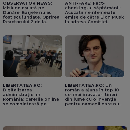
OBSERVATOR NEWS:
ANTI-FAKE:
Fact-
Misiune eșuată pe
checking-ul săptămânii:
Dunăre: Barjele nu au
Acuzații neîntemeiate
fost scufundate. Oprirea
emise de către Elon Musk
Reactorului 2 de la
la adresa Comisiei
Cernavodă, inevitabilă
Europene despre oferta
unui „acord secret”
pentru instaurarea
„cenzurii” pe platforma X
LIBERTATEA.RO:
LIBERTATEA.RO:
Un
Digitalizarea
român a ajuns în top 10
administrației în
cei mai inovatori tineri
România: cererile online
din lume cu o invenție
se completează pe
pentru oamenii care nu
calculatoarele de la
văd: „Are o misiune
ghișee
clară”