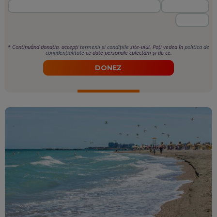
*
Continuând donația, accepți
termenii si condițiile
site-ului. Poți vedea în
politica de
confidențialitate
ce date personale colectăm și de ce.
DONEZ