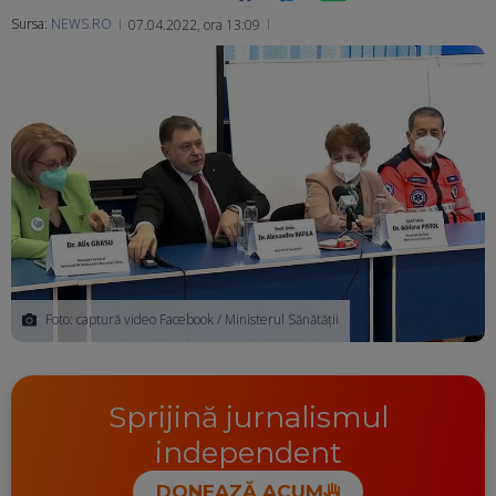
Sursa:
NEWS.RO
07.04.2022, ora 13:09
Ma
Foto: captură video Facebook / Ministerul Sănătății
Sprijină jurnalismul
independent
DONEAZĂ ACUM