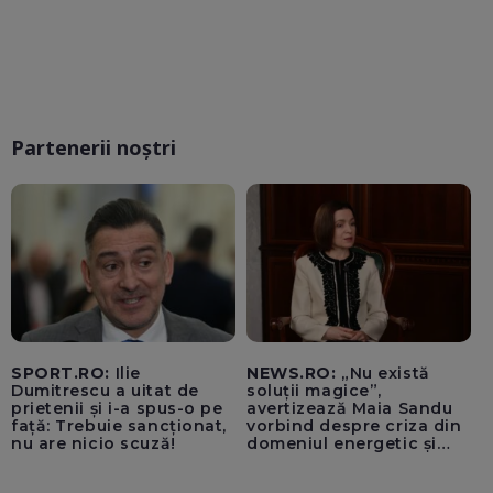
Partenerii noștri
SPORT.RO:
Ilie
NEWS.RO:
„Nu există
Dumitrescu a uitat de
soluții magice”,
prietenii și i-a spus-o pe
avertizează Maia Sandu
față: Trebuie sancționat,
vorbind despre criza din
nu are nicio scuză!
domeniul energetic și
hidrologic. Ea îndeamnă
populația să facă