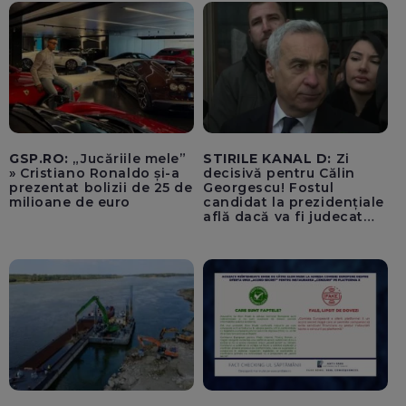
economii: „Altfel vom
plăti tarife foarte mari”
GSP.RO:
„Jucăriile mele”
STIRILE KANAL D:
Zi
» Cristiano Ronaldo și-a
decisivă pentru Călin
prezentat bolizii de 25 de
Georgescu! Fostul
milioane de euro
candidat la prezidențiale
află dacă va fi judecat
pentru tentativă de
lovitură de stat