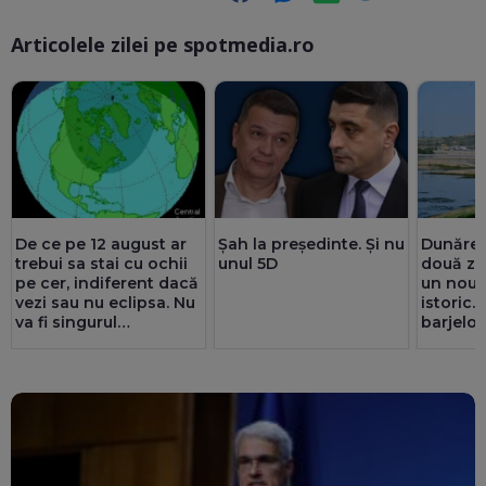
Articolele zilei pe spotmedia.ro
Ma
De ce pe 12 august ar
Șah la președinte. Și nu
Dunărea 
trebui sa stai cu ochii
unul 5D
două zi
pe cer, indiferent dacă
un nou 
vezi sau nu eclipsa. Nu
istoric.
va fi singurul
barjelor
eveniment astral!
foarte s
Operați
amânat