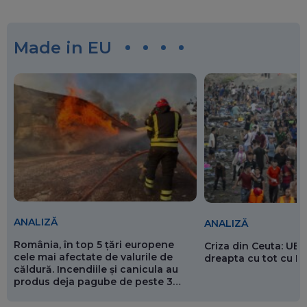
Made in EU
ANALIZĂ
ANALIZĂ
România, în top 5 țări europene
Criza din Ceuta: UE 
cele mai afectate de valurile de
dreapta cu tot cu 
căldură. Incendiile și canicula au
produs deja pagube de peste 3
miliarde de euro