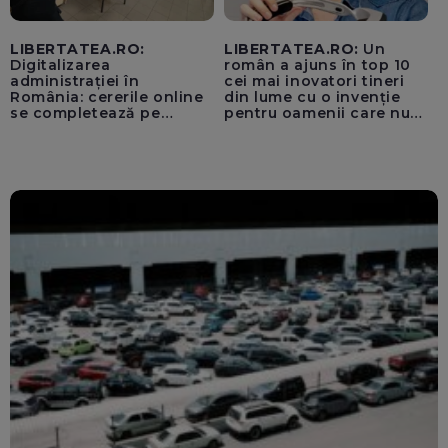
LIBERTATEA.RO:
LIBERTATEA.RO:
Un
Digitalizarea
român a ajuns în top 10
administrației în
cei mai inovatori tineri
România: cererile online
din lume cu o invenție
se completează pe
pentru oamenii care nu
calculatoarele de la
văd: „Are o misiune
ghișee
clară”