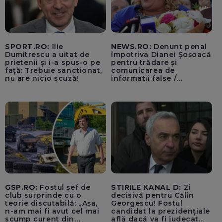
SPORT.RO:
Ilie
NEWS.RO:
Denunț penal
Dumitrescu a uitat de
împotriva Dianei Șoșoacă
prietenii și i-a spus-o pe
pentru trădare și
față: Trebuie sancționat,
comunicarea de
nu are nicio scuză!
informații false /
Documentul, depus la
Parchetul de pe lângă
Înalta Curte de Casație și
Justiție de Adrian
Băzăvan și Asociația
„Lupii Tricolori”
GSP.RO:
Fostul șef de
STIRILE KANAL D:
Zi
club surprinde cu o
decisivă pentru Călin
teorie discutabilă: „Așa,
Georgescu! Fostul
n-am mai fi avut cel mai
candidat la prezidențiale
scump curent din
află dacă va fi judecat