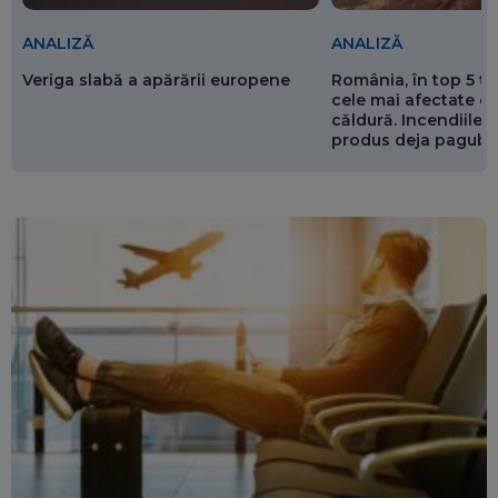
ANALIZĂ
ANALIZĂ
Veriga slabă a apărării europene
România, în top 5 ț
cele mai afectate de
căldură. Incendiile ș
produs deja pagube
miliarde de euro