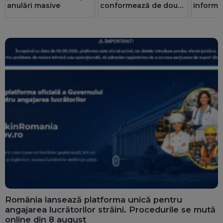
anulări masive
conformează de două
informaț
ori mai bine decât
de ce o
privatul. 25 de consilii
au doar bărbați
România lansează platforma unică pentru
angajarea lucrătorilor străini. Procedurile se mută
online din 8 august