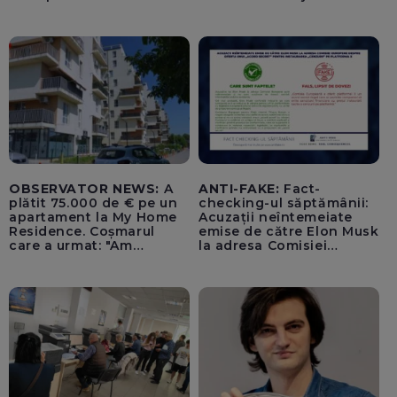
Uniunea Europeană”
pentru tentativă de
lovitură de stat
OBSERVATOR NEWS:
A
ANTI-FAKE:
Fact-
plătit 75.000 de € pe un
checking-ul săptămânii:
apartament la My Home
Acuzații neîntemeiate
Residence. Coșmarul
emise de către Elon Musk
care a urmat: "Am
la adresa Comisiei
început să tremur"
Europene despre oferta
unui „acord secret”
pentru instaurarea
„cenzurii” pe platforma X