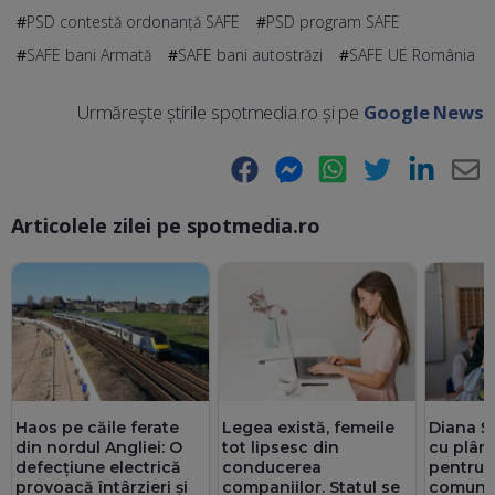
PSD contestă ordonanţă SAFE
PSD program SAFE
SAFE bani Armată
SAFE bani autostrăzi
SAFE UE România
Urmărește știrile spotmedia.ro și pe
Google News
Facebook
Messenger
WhatsApp
Twitter
LinkedIn
E-
Articolele zilei pe spotmedia.ro
Ma
Haos pe căile ferate
Legea există, femeile
Diana Ș
din nordul Angliei: O
tot lipsesc din
cu plân
defecțiune electrică
conducerea
pentru t
provoacă întârzieri și
companiilor. Statul se
comuni