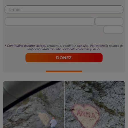
*
Continuând donația, accepți
termenii si condițiile
site-ului. Poți vedea în
politica de
confidențialitate
ce date personale colectăm și de ce.
DONEZ