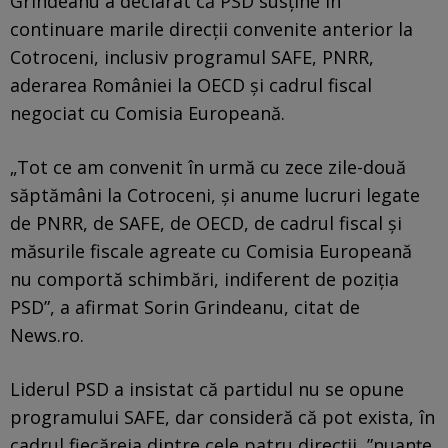
Grindeanu a declarat că PSD susține în
continuare marile direcții convenite anterior la
Cotroceni, inclusiv programul SAFE, PNRR,
aderarea României la OECD și cadrul fiscal
negociat cu Comisia Europeană.
„Tot ce am convenit în urmă cu zece zile-două
săptămâni la Cotroceni, și anume lucruri legate
de PNRR, de SAFE, de OECD, de cadrul fiscal și
măsurile fiscale agreate cu Comisia Europeană
nu comportă schimbări, indiferent de poziția
PSD”, a afirmat Sorin Grindeanu, citat de
News.ro.
Liderul PSD a insistat că partidul nu se opune
programului SAFE, dar consideră că pot exista, în
cadrul fiecăreia dintre cele patru direcţii, ”nuanţe