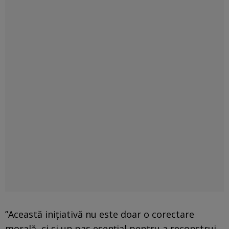
”Această iniţiativă nu este doar o corectare
morală, ci şi un pas esenţial pentru a reconstrui