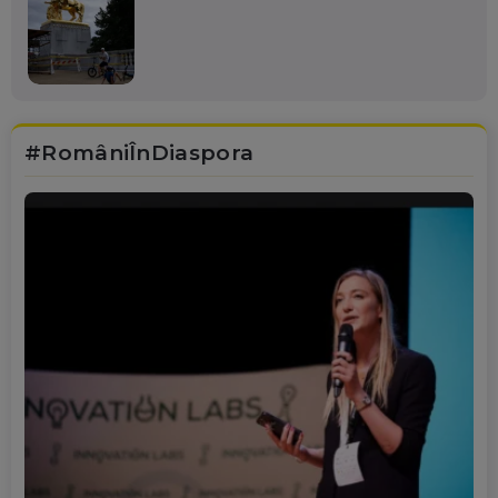
#RomâniÎnDiaspora