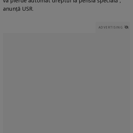
va pierde automat dreptul la pensia specială”,
anunţă USR.
ADVERTISING