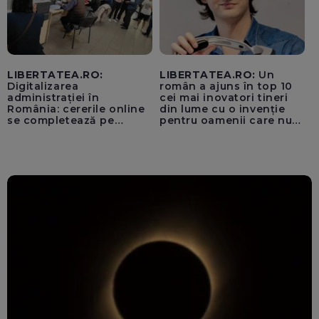
LIBERTATEA.RO:
LIBERTATEA.RO:
Un
Digitalizarea
român a ajuns în top 10
administrației în
cei mai inovatori tineri
România: cererile online
din lume cu o invenție
se completează pe
pentru oamenii care nu
calculatoarele de la
văd: „Are o misiune
ghișee
clară”