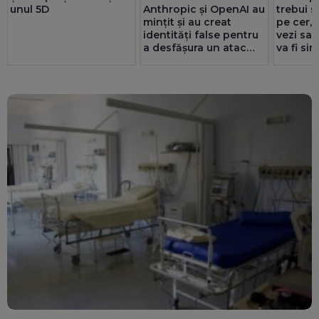
trebui s
unul 5D
Anthropic și OpenAI au
pe cer, 
mințit și au creat
vezi sau
identități false pentru
va fi si
a desfășura un atac
evenime
cibernetic