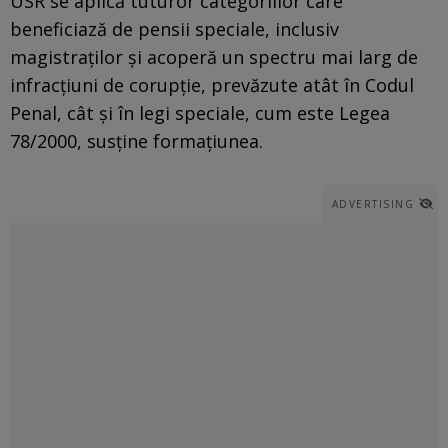
USR se aplică tuturor categoriilor care
beneficiază de pensii speciale, inclusiv
magistraţilor şi acoperă un spectru mai larg de
infracţiuni de corupţie, prevăzute atât în Codul
Penal, cât şi în legi speciale, cum este Legea
78/2000, susţine formaţiunea.
ADVERTISING