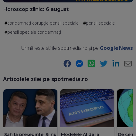
Horoscop zilnic: 6 august
condamnați corupție pensii speciale
pensii speciale
pensii speciale condamnați
Urmărește știrile spotmedia.ro și pe
Google News
Facebook
Messenger
WhatsApp
Twitter
LinkedIn
E-
Articolele zilei pe spotmedia.ro
Ma
De ce pe
Șah la președinte. Și nu
Modelele AI de la