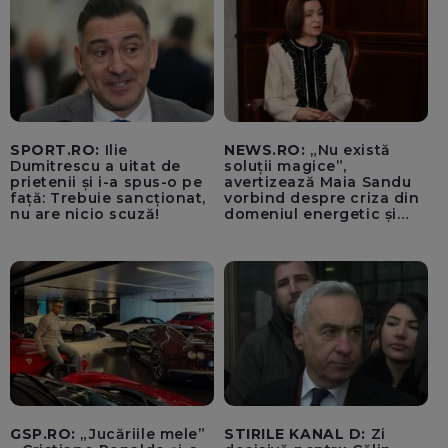
SPORT.RO:
Ilie
NEWS.RO:
„Nu există
Dumitrescu a uitat de
soluții magice”,
prietenii și i-a spus-o pe
avertizează Maia Sandu
față: Trebuie sancționat,
vorbind despre criza din
nu are nicio scuză!
domeniul energetic și
hidrologic. Ea îndeamnă
populația să facă
economii: „Altfel vom
plăti tarife foarte mari”
GSP.RO:
„Jucăriile mele”
STIRILE KANAL D:
Zi