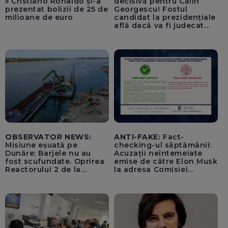
» Cristiano Ronaldo și-a
decisivă pentru Călin
prezentat bolizii de 25 de
Georgescu! Fostul
milioane de euro
candidat la prezidențiale
află dacă va fi judecat
pentru tentativă de
lovitură de stat
OBSERVATOR NEWS:
ANTI-FAKE:
Fact-
Misiune eșuată pe
checking-ul săptămânii:
Dunăre: Barjele nu au
Acuzații neîntemeiate
fost scufundate. Oprirea
emise de către Elon Musk
Reactorului 2 de la
la adresa Comisiei
Cernavodă, inevitabilă
Europene despre oferta
unui „acord secret”
pentru instaurarea
„cenzurii” pe platforma X