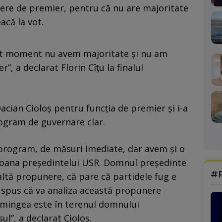
ere de premier, pentru că nu are majoritate
acă la vot.
est moment nu avem majoritate şi nu am
, a declarat Florin Cîțu la finalul
acian Cioloş pentru funcţia de premier și i-a
rogram de guvernare clar.
program, de măsuri imediate, dar avem și o
oana președintelui USR. Domnul președinte
#
altă propunere, că pare că partidele fug e
 spus că va analiza această propunere
 mingea este în terenul domnului
ul”, a declarat Cioloș.