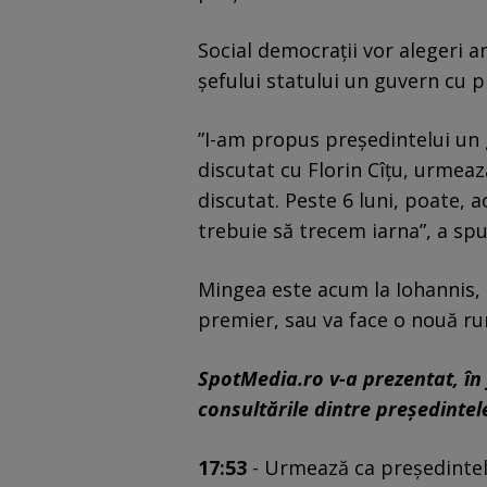
Social democrații vor alegeri 
șefului statului un guvern cu 
”I-am propus președintelui un
discutat cu Florin Cîțu, urmeaz
discutat. Peste 6 luni, poate, 
trebuie să trecem iarna”, a sp
Mingea este acum la Iohannis, 
premier, sau va face o nouă ru
SpotMedia.ro v-a prezentat, în
consultările dintre preşedintel
17:53
- Urmează ca președintele