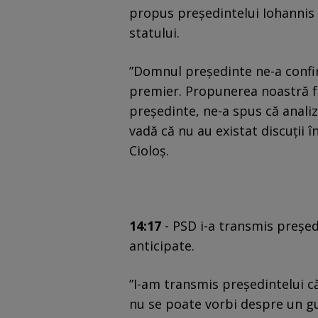
propus președintelui Iohannis c
statului.
”Domnul preşedinte ne-a confi
premier. Propunerea noastră f
președinte, ne-a spus că anali
vadă că nu au existat discuții 
Cioloș.
14:17
- PSD i-a transmis președ
anticipate.
”I-am transmis președintelui c
nu se poate vorbi despre un gu