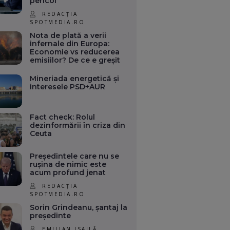
pericol
REDACȚIA
SPOTMEDIA.RO
Nota de plată a verii
infernale din Europa:
Economie vs reducerea
emisiilor? De ce e greșit
Mineriada energetică și
interesele PSD+AUR
Fact check: Rolul
dezinformării în criza din
Ceuta
Președintele care nu se
rușina de nimic este
acum profund jenat
REDACȚIA
SPOTMEDIA.RO
Sorin Grindeanu, șantaj la
președinte
EMILIAN ISAILĂ