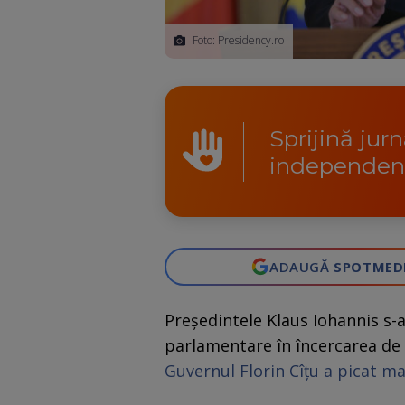
Foto: Presidency.ro
Sprijină jur
independen
ADAUGĂ
SPOTMED
Președintele Klaus Iohannis s-a 
parlamentare în încercarea de
Guvernul Florin Cîțu a picat ma