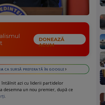
nalismul
DONEAZĂ
t
ACUM
›
IA
CA SURSĂ PREFERATĂ
ÎN GOOGLE
întâlnit azi cu liderii partidelor
 a desemna un nou premier, după ce
rți
.