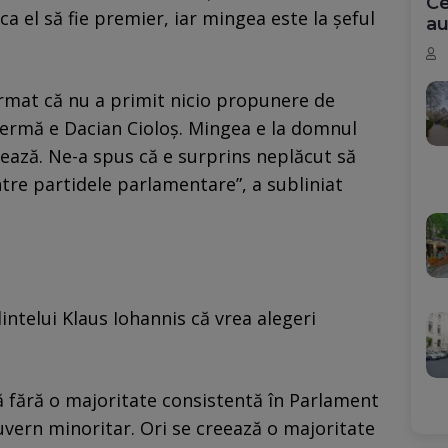
Ce
a el să fie premier, iar mingea este la șeful
au
rmat că nu a primit nicio propunere de
ermă e Dacian Cioloş. Mingea e la domnul
zează. Ne-a spus că e surprins neplăcut să
între partidele parlamentare”, a subliniat
intelui Klaus Iohannis că vrea alegeri
ă fără o majoritate consistentă în Parlament
vern minoritar. Ori se creează o majoritate