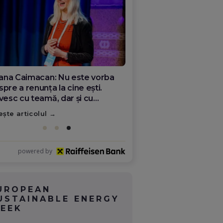
ana Olar, românca de la Google
re demonstrează că diaspora
ate schimba România
ește articolul
powered by
UROPEAN
USTAINABLE ENERGY
EEK