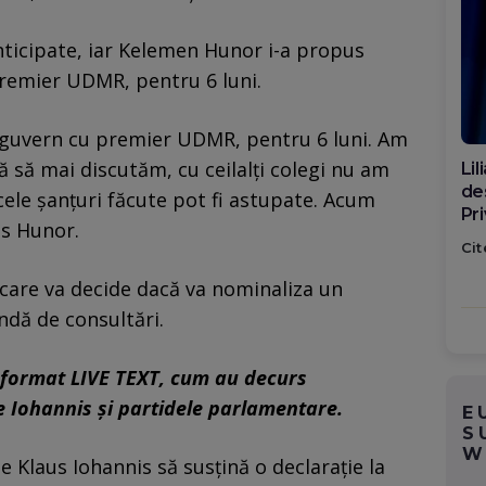
anticipate, iar Kelemen Hunor i-a propus
premier UDMR, pentru 6 luni.
 guvern cu premier UDMR, pentru 6 luni. Am
ă să mai discutăm, cu ceilalți colegi nu am
Di
ca
acele șanțuri făcute pot fi astupate. Acum
po
us Hunor.
Cit
care va decide dacă va nominaliza un
ndă de consultări.
 format LIVE TEXT, cum au decurs
e Iohannis și partidele parlamentare.
E
S
W
 Klaus Iohannis să susțină o declarație la