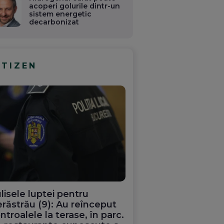
acoperi golurile dintr-un
sistem energetic
decarbonizat
ITIZEN
lisele luptei pentru
răstrău (9): Au reînceput
ntroalele la terase, în parc.