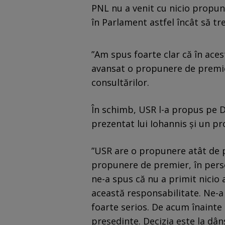
PNL nu a venit cu nicio propun
în Parlament astfel încât să tre
”Am spus foarte clar că în ac
avansat o propunere de premier”
consultărilor.
În schimb, USR l-a propus pe D
prezentat lui Iohannis și un p
”USR are o propunere atât de 
propunere de premier, în pers
ne-a spus că nu a primit nicio 
această responsabilitate. Ne-a
foarte serios. De acum înainte
președinte. Decizia este la dâns