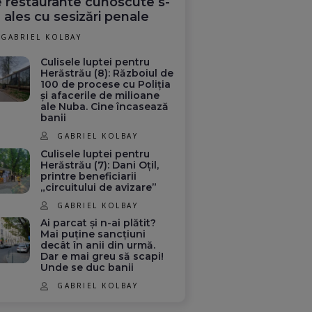
 restaurante cunoscute s-
 ales cu sesizări penale
GABRIEL KOLBAY
Culisele luptei pentru
Herăstrău (8): Războiul de
100 de procese cu Poliția
și afacerile de milioane
ale Nuba. Cine încasează
banii
GABRIEL KOLBAY
Culisele luptei pentru
Herăstrău (7): Dani Oțil,
printre beneficiarii
„circuitului de avizare”
GABRIEL KOLBAY
Ai parcat și n-ai plătit?
Mai puține sancțiuni
decât în anii din urmă.
Dar e mai greu să scapi!
Unde se duc banii
GABRIEL KOLBAY