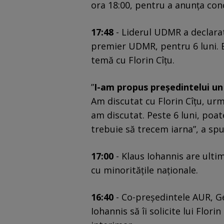
ora 18:00, pentru a anunța concl
17:48
- Liderul UDMR a declarat
premier UDMR, pentru 6 luni. El
temă cu Florin Cîțu.
”
I-am propus președintelui un
Am discutat cu Florin Cîțu, urm
am discutat. Peste 6 luni, poat
trebuie să trecem iarna”, a sp
17:00
- Klaus Iohannis are ultim
cu minoritățile naționale.
16:40
- Co-președintele AUR, Ge
Iohannis să îi solicite lui Flor