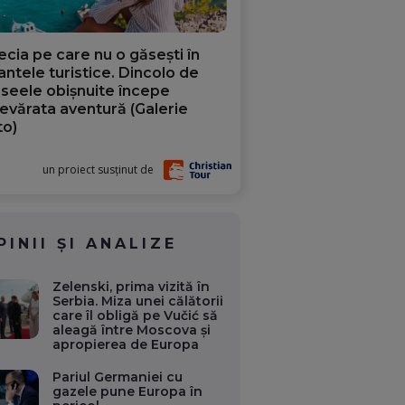
ecia pe care nu o găsești în
iantele turistice. Dincolo de
aseele obișnuite începe
evărata aventură (Galerie
to)
un proiect susținut de
PINII ȘI ANALIZE
Zelenski, prima vizită în
Serbia. Miza unei călătorii
care îl obligă pe Vučić să
aleagă între Moscova și
apropierea de Europa
Pariul Germaniei cu
gazele pune Europa în