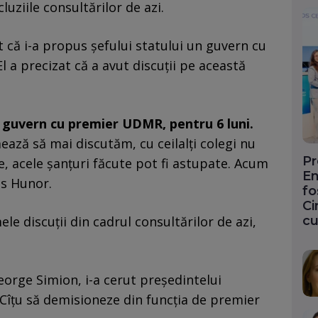
uziile consultărilor de azi.
 că i-a propus șefului statului un guvern cu
 a precizat că a avut discuții pe această
 guvern cu premier UDMR, pentru 6 luni.
ează să mai discutăm, cu ceilalți colegi nu
Pr
e, acele șanțuri făcute pot fi astupate. Acum
En
us Hunor.
fo
Ci
cu
ele discuții din cadrul consultărilor de azi,
orge Simion, i-a cerut președintelui
in Cîțu să demisioneze din funcția de premier