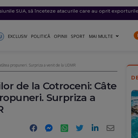
siunile SUA, să înceteze atacurile care au oprit exporturile
a intrat din România în Bulgaria și a explodat aproape de
și vijelii. Trei Coduri galbene, temperaturi de 37 de grade
chete și drone asupra Kievului. Trei oameni, inclusiv un co
e săptămâna viitoare. Accesul se va face în etape. Iată ce s
are
UPDATE
Reacția MApN
EXCLUSIV
POLITICĂ
OPINII
SPORT
MAI MULTE
U
, atâtea propuneri. Surpriza a venit de la UDMR
D
lor de la Cotroceni: Câte
ropuneri. Surpriza a
R
Facebook
Messenger
WhatsApp
Twitter
LinkedIn
E-