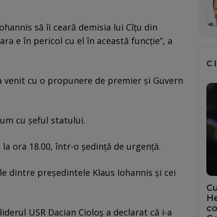
ohannis să îi ceară demisia lui Cîțu din
ra e în pericol cu el în această funcție”, a
C
a venit cu o propunere de premier și Guvern
um cu șeful statului.
 la ora 18.00, într-o ședință de urgență.
le dintre președintele Klaus Iohannis și cei
Cu
He
co
 liderul USR Dacian Cioloș a declarat că i-a