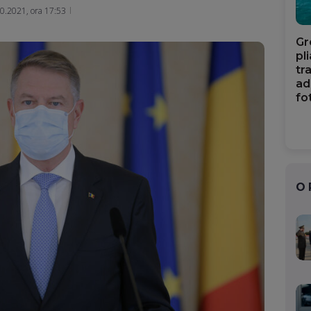
Mail
0.2021, ora 17:53
Gr
pl
tr
ad
fo
O